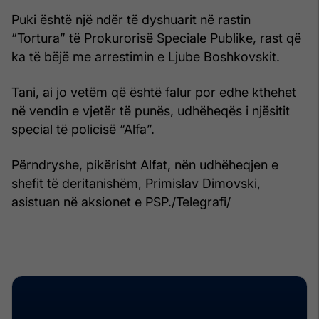
Puki është një ndër të dyshuarit në rastin
“Tortura” të Prokurorisë Speciale Publike, rast që
ka të bëjë me arrestimin e Ljube Boshkovskit.
Tani, ai jo vetëm që është falur por edhe kthehet
në vendin e vjetër të punës, udhëheqës i njësitit
special të policisë “Alfa”.
Përndryshe, pikërisht Alfat, nën udhëheqjen e
shefit të deritanishëm, Primislav Dimovski,
asistuan në aksionet e PSP./Telegrafi/