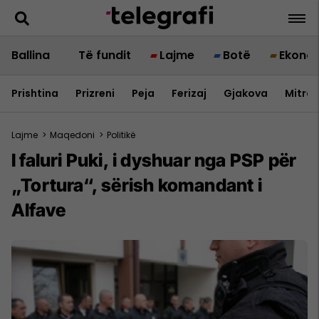
Ballina
Të fundit
Lajme
Botë
Ekono
Prishtina
Prizreni
Peja
Ferizaj
Gjakova
Mitrov
Lajme
>
Maqedoni
>
Politikë
I faluri Puki, i dyshuar nga PSP për
„Tortura“, sërish komandant i
Alfave