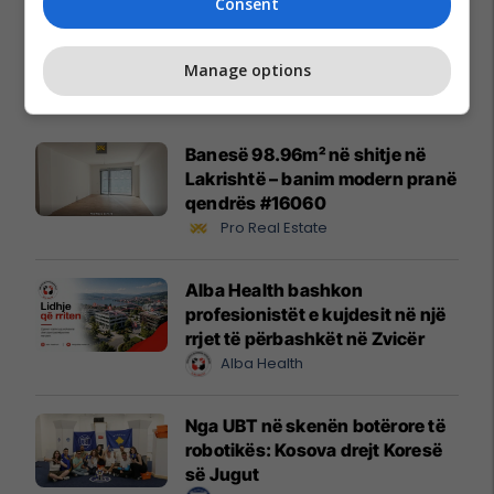
Consent
Manage options
Promo
Reklamo këtu
Banesë 98.96m² në shitje në
Lakrishtë – banim modern pranë
qendrës #16060
Pro Real Estate
Alba Health bashkon
profesionistët e kujdesit në një
rrjet të përbashkët në Zvicër
Alba Health
Nga UBT në skenën botërore të
robotikës: Kosova drejt Koresë
së Jugut