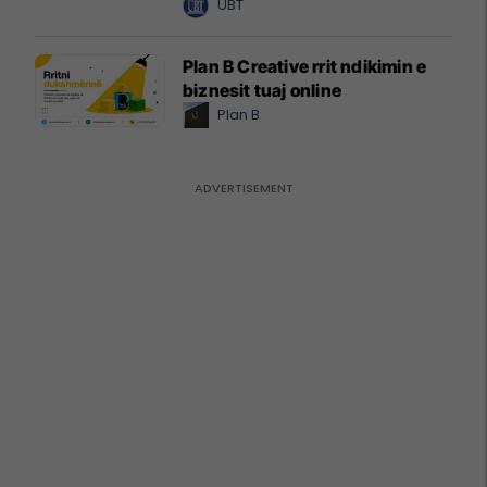
UBT
Plan B Creative rrit ndikimin e
biznesit tuaj online
Plan B