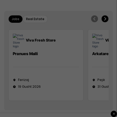
Jobs
Real Estate
Viva Fresh Store
Viva F
Pranues Malli
Arkatare
Ferizaj
Pejë
19 Gusht 2026
31 Gusht 20
×