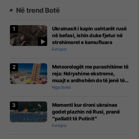
Në trend Botë
Ukrainasit i kapin ushtarët rusë
në befasi, ishin duke fjetur në
strehimoret e kamufluara
Evropa
Meteorologët me parashikime të
reja: Ndryshime ekstreme,
muajt e ardhshëm do të jenë të
pazakontë
Nga Bota
Momenti kur droni ukrainas
godet plazhin në Rusi, pranë
"pallatit të Putinit"
Evropa