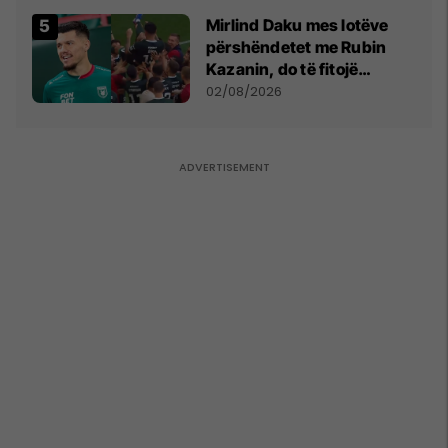
Mirlind Daku mes lotëve
përshëndetet me Rubin
Kazanin, do të fitojë
miliona te Spartak Moska
02/08/2026