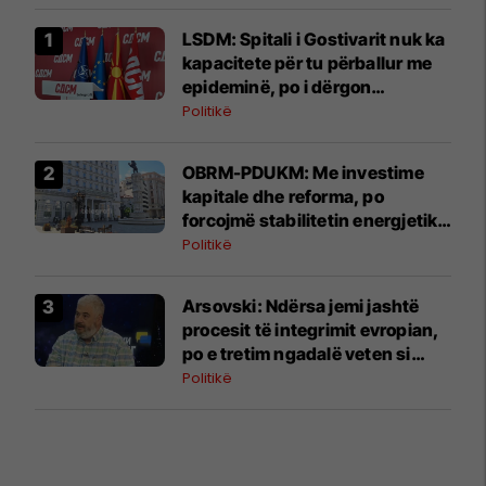
LSDM: Spitali i Gostivarit nuk ka
kapacitete për tu përballur me
epideminë, po i dërgon
pacientët në Tetovë
Politikë
OBRM-PDUKM: Me investime
kapitale dhe reforma, po
forcojmë stabilitetin energjetik
të Maqedonisë
Politikë
Arsovski: Ndërsa jemi jashtë
procesit të integrimit evropian,
po e tretim ngadalë veten si
"bretkosat"
Politikë