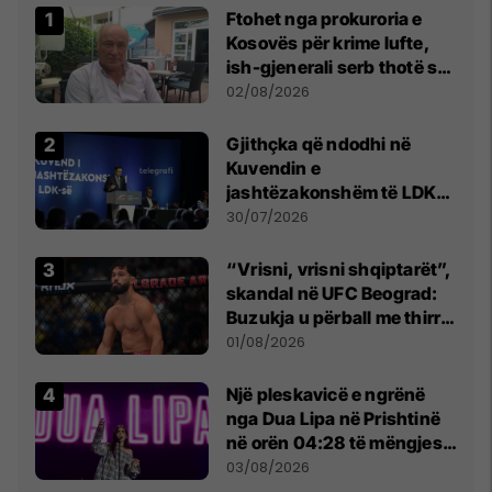
Ftohet nga prokuroria e
Kosovës për krime lufte,
ish-gjenerali serb thotë se
dikush e tradhtoi në
02/08/2026
Beograd
Gjithçka që ndodhi në
Kuvendin e
jashtëzakonshëm të LDK-
së
30/07/2026
“Vrisni, vrisni shqiptarët”,
skandal në UFC Beograd:
Buzukja u përball me thirrje
anti-shqiptare nga
01/08/2026
tribunat
Një pleskavicë e ngrënë
nga Dua Lipa në Prishtinë
në orën 04:28 të mëngjesit
- dhe bota digjitale serbe
03/08/2026
shpall gjendjen e luftës