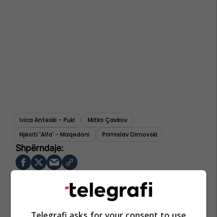
Ivica Anteski – Puki
Mitko Çavkov
Njësiti 'alfa' - Maqedoni
Primislav Dimovski
Telegrafi asks for your consent to use