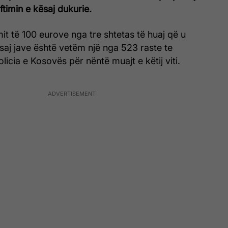
ftimin e kësaj dukurie.
kimit të 100 eurove nga tre shtetas të huaj që u
saj jave është vetëm një nga 523 raste te
licia e Kosovës për nëntë muajt e këtij viti.