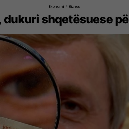
Ekonomi
>
Biznes
së, dukuri shqetësuese p