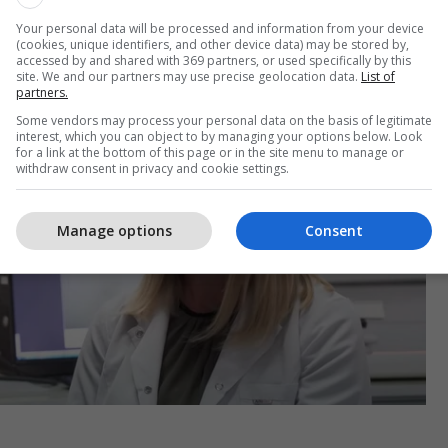
të të ekzaminohet, Mavriqi tregon disa nga tiparet
andalim të mashtrimit.
Your personal data will be processed and information from your device
(cookies, unique identifiers, and other device data) may be stored by,
accessed by and shared with 369 partners, or used specifically by this
site. We and our partners may use precise geolocation data.
List of
partners.
Some vendors may process your personal data on the basis of legitimate
interest, which you can object to by managing your options below. Look
for a link at the bottom of this page or in the site menu to manage or
withdraw consent in privacy and cookie settings.
Manage options
Consent