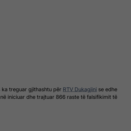
 ka treguar gjithashtu për
RTV Dukagjini
se edhe
anë iniciuar dhe trajtuar 866 raste të falsifikimit të