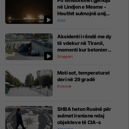
Po tensionohet gjendja
në Lindjen e Mesme -
Houthit sulmojnë anijet
cisterne saudite
Azia
Aksidenti i rëndë me dy
të vdekur në Tiranë,
momenti kur betonierja
përplaset me barrierat
Shqipëri
dhe bie poshtë
Moti sot, temperaturat
deri në 29 gradë
Kosovë
SHBA heton Rusinë për
sulmet iraniane ndaj
objekteve të CIA-s