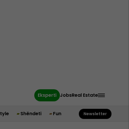
Eksperti
Jobs
Real Estate
style
Shëndeti
Fun
Newsletter