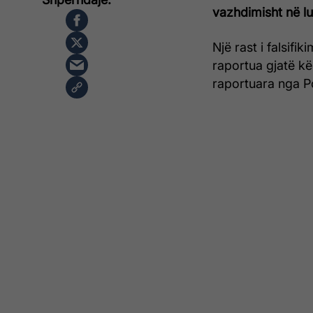
vazhdimisht në lu
Një rast i falsifi
raportua gjatë kë
raportuara nga Po