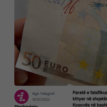
Paratë e falsifik
Nga
Telegrafi
kthyer në shqetës
16/10/2022
Kosovës në bashk