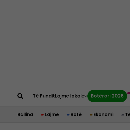
Të Fundit
Lajme lokale
Botërori 2026
Ballina
Lajme
Botë
Ekonomi
T