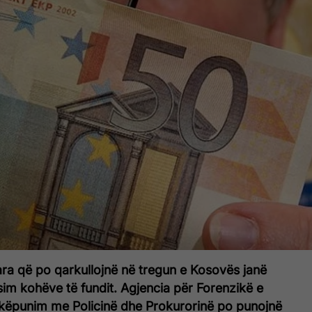
uara që po qarkullojnë në tregun e Kosovës janë
im kohëve të fundit. Agjencia për Forenzikë e
ëpunim me Policinë dhe Prokurorinë po punojnë