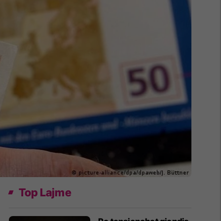
Top Lajme