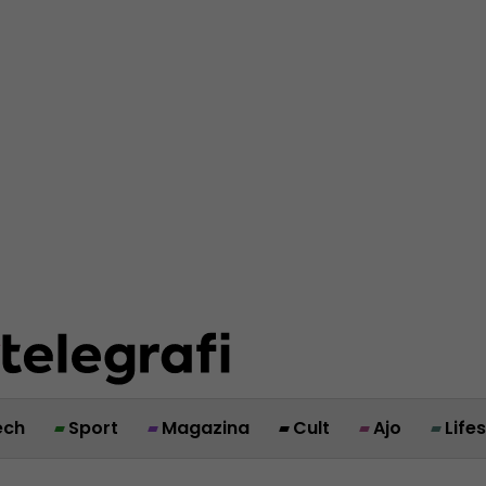
ech
Sport
Magazina
Cult
Ajo
Life