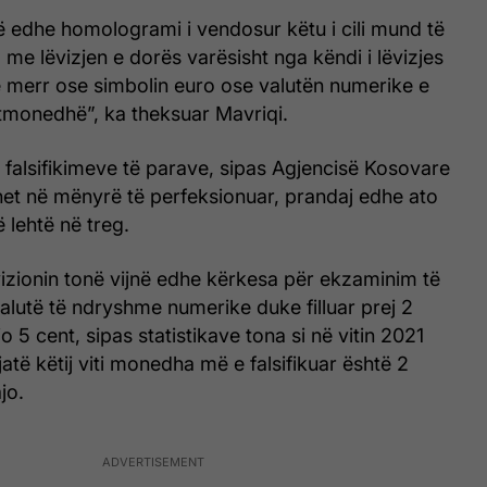
të edhe homologrami i vendosur këtu i cili mund të
 me lëvizjen e dorës varësisht nga këndi i lëvizjes
 merr ose simbolin euro ose valutën numerike e
rtmonedhë”, ka theksuar Mavriqi.
falsifikimeve të parave, sipas Agjencisë Kosovare
het në mënyrë të perfeksionuar, prandaj edhe ato
 lehtë në treg.
vizionin tonë vijnë edhe kërkesa për ekzaminim të
utë të ndryshme numerike duke filluar prej 2
o 5 cent, sipas statistikave tona si në vitin 2021
atë këtij viti monedha më e falsifikuar është 2
jo.