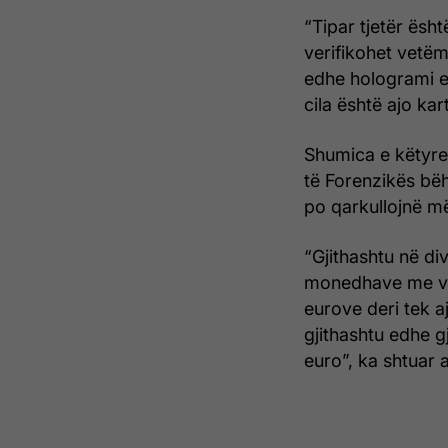
“Tipar tjetër ësh
verifikohet vetëm
edhe hologrami e
cila është ajo ka
Shumica e këtyre 
të Forenzikës bë
po qarkullojnë më
“Gjithashtu në di
monedhave me val
eurove deri tek aj
gjithashtu edhe gj
euro”, ka shtuar a