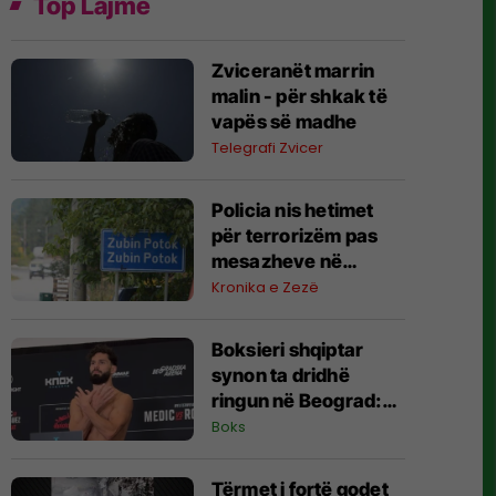
Top Lajme
Zviceranët marrin
malin - për shkak të
vapës së madhe
Telegrafi Zvicer
Policia nis hetimet
për terrorizëm pas
mesazheve në
Zubin-Potok
Kronika e Zezë
Boksieri shqiptar
synon ta dridhë
ringun në Beograd:
Jam gati, Zoti e
Boks
bekoftë Shqipërinë
Tërmet i fortë godet