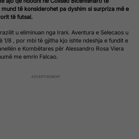
e ajo që ndodhi në Coliseo Bicentenaro të
 mund të konsiderohet pa dyshim si surpriza më e
it të futsal.
azilit u eliminuan nga Irani. Aventura e Selecaos u
 1/8 , por mbi të gjitha kjo ishte ndeshja e fundit e
anellën e Kombëtares për Alessandro Rosa Viera
shumë me emrin Falcao.