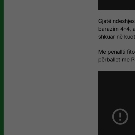
Gjatë ndeshjes
barazim 4-4, a
shkuar në kuo
Me penallti fit
përballet me P