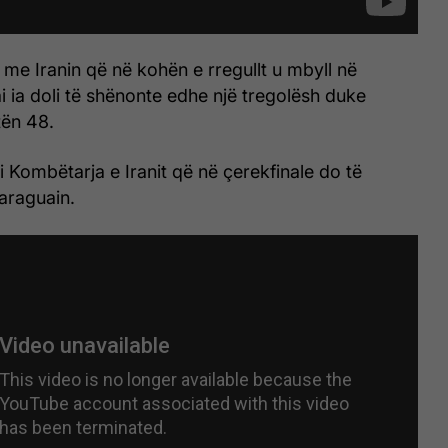
 me Iranin që në kohën e rregullt u mbyll në
i ia doli të shënonte edhe një tregolësh duke
tën 48.
oi Kombëtarja e Iranit që në çerekfinale do të
araguain.