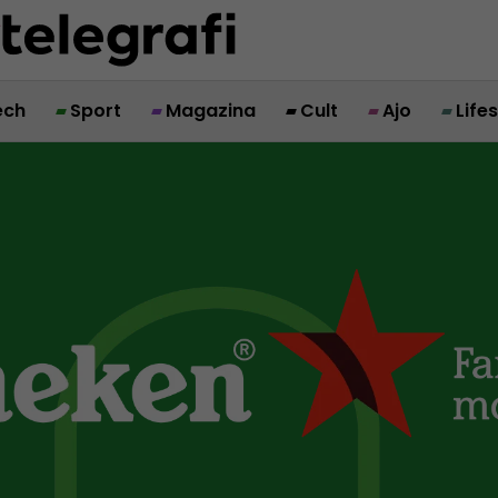
ech
Sport
Magazina
Cult
Ajo
Life