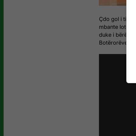
Çdo gol i tij ë
mbante lotët. 
duke i bërë me
Botërorëve.