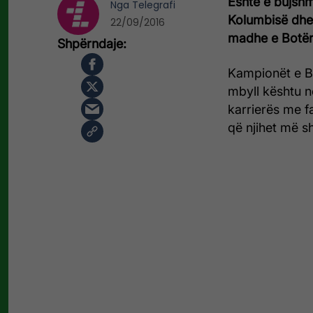
Është e bujshm
Nga
Telegrafi
Kolumbisë dhe
22/09/2016
madhe e Botëror
Kampionët e Br
mbyll kështu në
karrierës me f
që njihet më 