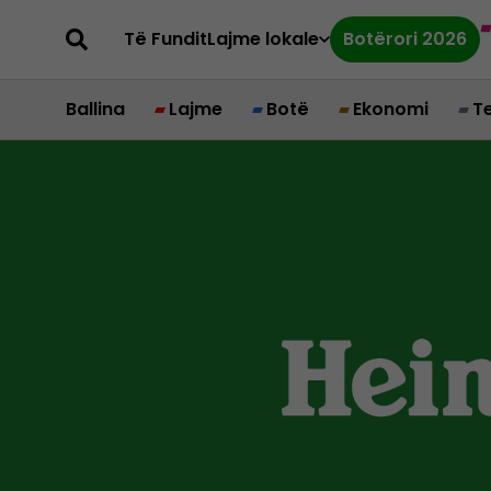
Të Fundit
Lajme lokale
Botërori 2026
Ballina
Lajme
Botë
Ekonomi
T