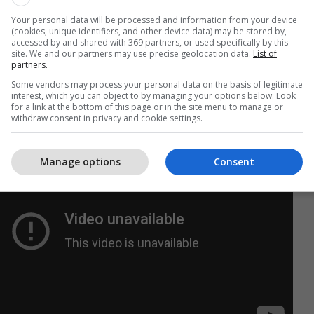
Your personal data will be processed and information from your device
(cookies, unique identifiers, and other device data) may be stored by,
accessed by and shared with 369 partners, or used specifically by this
shtë një spektakël, por kampioni nuk arriti të
site. We and our partners may use precise geolocation data.
List of
Kundër Mozambikut kishte thyer rekordin e Tobias
partners.
 45 gola shënuesi më i mirë i historisë së
Some vendors may process your personal data on the basis of legitimate
interest, which you can object to by managing your options below. Look
for a link at the bottom of this page or in the site menu to manage or
withdraw consent in privacy and cookie settings.
Manage options
Consent