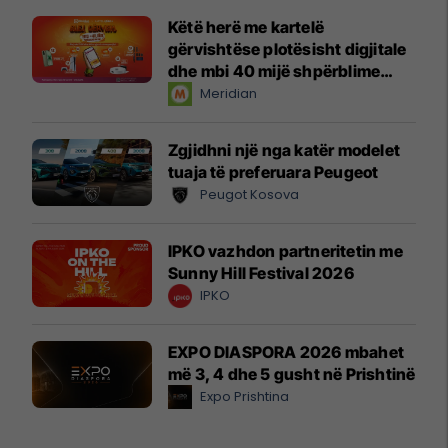
Këtë herë me kartelë
gërvishtëse plotësisht digjitale
dhe mbi 40 mijë shpërblime
instant!
Meridian
Zgjidhni një nga katër modelet
tuaja të preferuara Peugeot
Peugot Kosova
IPKO vazhdon partneritetin me
Sunny Hill Festival 2026
IPKO
EXPO DIASPORA 2026 mbahet
më 3, 4 dhe 5 gusht në Prishtinë
Expo Prishtina