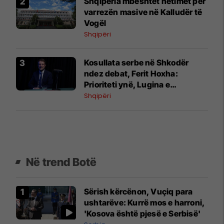
Shqipëria mbështet hetimet për
varrezën masive në Kalludër të
Vogël
Shqipëri
Kosullata serbe në Shkodër
ndez debat, Ferit Hoxha:
Prioriteti ynë, Lugina e
Preshevës
Shqipëri
Në trend Botë
Sërish kërcënon, Vuçiq para
ushtarëve: Kurrë mos e harroni,
'Kosova është pjesë e Serbisë'