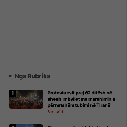
Nga Rubrika
Protestuesit prej 62 ditësh në
shesh, mbyllet me marshimin e
përnatshëm tubimi në Tiranë
Shqipëri