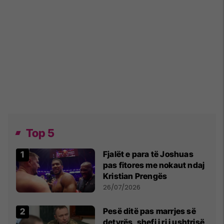
Top 5
Fjalët e para të Joshuas
pas fitores me nokaut ndaj
Kristian Prengës
26/07/2026
Pesë ditë pas marrjes së
detyrës, shefi i ri i ushtrisë