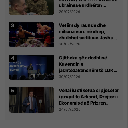
ukrainase urdhëron
kontroll të madh
26/07/2026
Vetëm dy raunde dhe
miliona euro në xhep,
zbulohet sa fituan Joshua
e Prenga
26/07/2026
Gjithçka që ndodhi në
Kuvendin e
jashtëzakonshëm të LDK-
së
30/07/2026
Vëllai iu etiketua si pjesëtar
i grupit të Arkanit, Drejtori i
Ekonomisë në Prizren
mohon pretendimet
24/07/2026