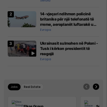
Serbia
14-vjeçari ndihmon policinë
britanike për një telefonatë të
rreme, aeroplanët luftarakë u
ngritën në ajër për të
Evropa
interceptuar fluturaken e Qatar
Airways që po shkonte drejt
Ukrainasit sulmohen në Poloni -
Mançesterit
Tusk i kërkon presidentit të
reagojë
Evropa
Jobs
Real Estate
Elkos Group
Solac