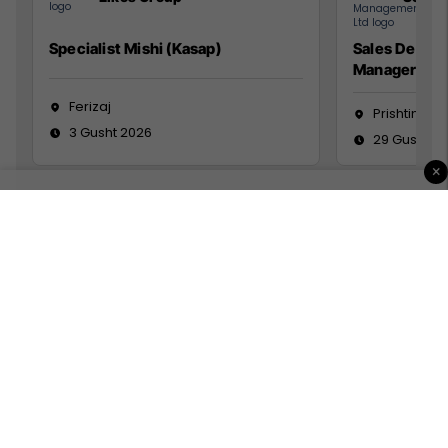
Specialist Mishi (Kasap)
Sales Devel
Manager
Ferizaj
Prishtinë
3 Gusht 2026
29 Gusht 2
×