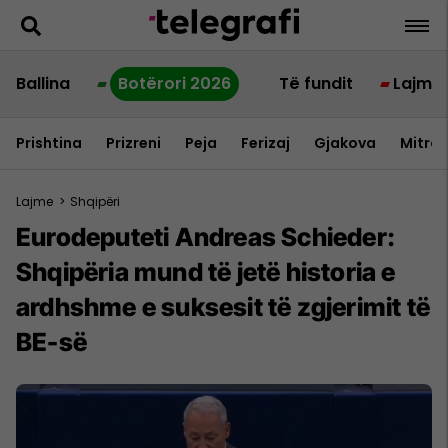
Ballina
Botërori 2026
Të fundit
Lajme
Prishtina
Prizreni
Peja
Ferizaj
Gjakova
Mitrov
Lajme
>
Shqipëri
Eurodeputeti Andreas Schieder:
Shqipëria mund të jetë historia e
ardhshme e suksesit të zgjerimit të
BE-së