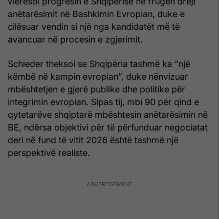
vlerësoi progresin e Shqipërisë në rrugën drejt
anëtarësimit në Bashkimin Evropian, duke e
cilësuar vendin si një nga kandidatët më të
avancuar në procesin e zgjerimit.
Schieder theksoi se Shqipëria tashmë ka “një
këmbë në kampin evropian”, duke nënvizuar
mbështetjen e gjerë publike dhe politike për
integrimin evropian. Sipas tij, mbi 90 për qind e
qytetarëve shqiptarë mbështesin anëtarësimin në
BE, ndërsa objektivi për të përfunduar negociatat
deri në fund të vitit 2026 është tashmë një
perspektivë realiste.