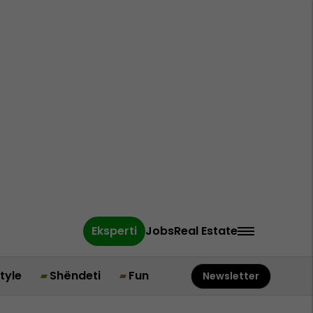
Eksperti
Jobs
Real Estate
style
Shëndeti
Fun
Newsletter