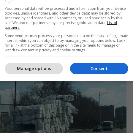
Your personal data will be processed and information from your device
(cookies, unique identifiers, and other device data) may be stored by,
accessed by and shared with 369 partners, or used specifically by this
site. We and our partners may use precise geolocation data.
List of
partners.
Some vendors may process your personal data on the basis of legitimate
interest, which you can object to by managing your options below. Look
for a link at the bottom of this page or in the site menu to manage or
withdraw consent in privacy and cookie settings.
Manage options
Consent