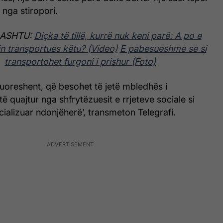
nga stiropori.
 ASHTU:
Diçka të tillë, kurrë nuk keni parë: A po e
in transportues këtu? (Video)
E pabesueshme se si
transportohet furgoni i prishur (Foto)
fluoreshent, që besohet të jetë mbledhës i
ë quajtur nga shfrytëzuesit e rrjeteve sociale si
cializuar ndonjëherë’, transmeton Telegrafi.