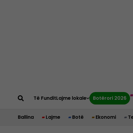
Të Fundit
Lajme lokale
Botërori 2026
Ballina
Lajme
Botë
Ekonomi
T