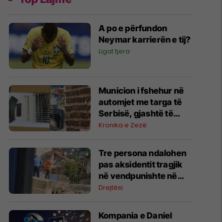
A po e përfundon
Neymar karrierën e tij?
Ligat tjera
Municion i fshehur në
automjet me targa të
Serbisë, gjashtë të
arrestuar në Prishtinë
Kronika e Zezë
Tre persona ndalohen
pas aksidentit tragjik
në vendpunishte në
Prishtinë, Prokuroria
Drejtësi
nis hetimet
Kompania e Daniel