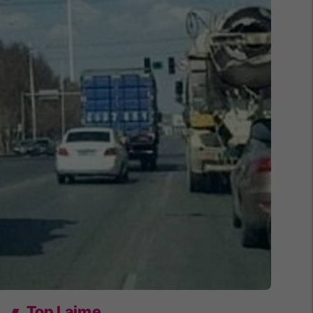
Top Lajme