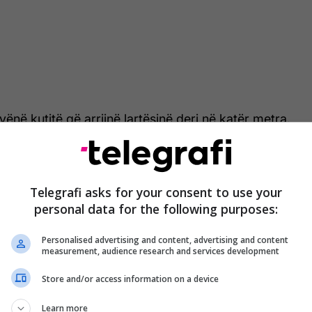
a vënë kutitë që arrijnë lartësinë deri në katër metra.
r të lë një hapësirë, për të parë rrugën.
a vjen ky njeri, që është fotografuar afër një qendre
dhe riciklimin e mbeturinave. /Telegrafi/
Telegrafi asks for your consent to use your
personal data for the following purposes:
Personalised advertising and content, advertising and content
measurement, audience research and services development
Store and/or access information on a device
Learn more