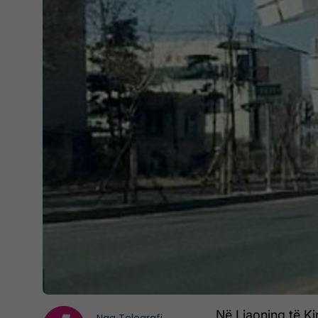
Në Liaoning të Ki