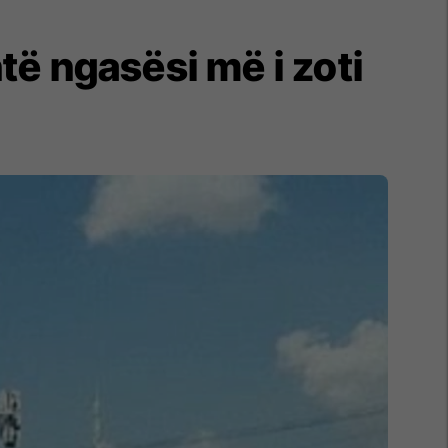
htë ngasësi më i zoti