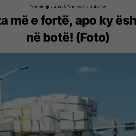
Teknologji
>
Auto & Transport
>
Auto Fun
ta më e fortë, apo ky ës
në botë! (Foto)