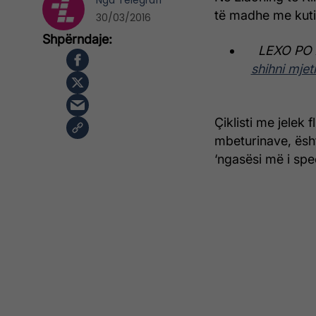
Nga
Telegrafi
të madhe me kuti 
30/03/2016
LEXO PO
shihni mjet
Çiklisti me jelek 
mbeturinave, ësht
‘ngasësi më i spe