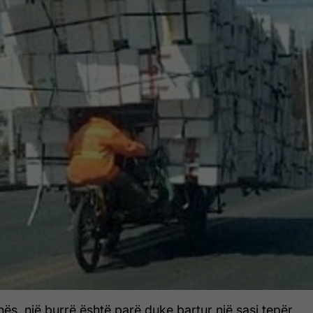
nës, një burrë është parë duke bartur një sasi tepër