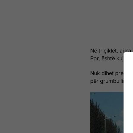
Në triçiklet, ai k
Por, është kujdesu
Nuk dihet prej ng
për grumbullimin 