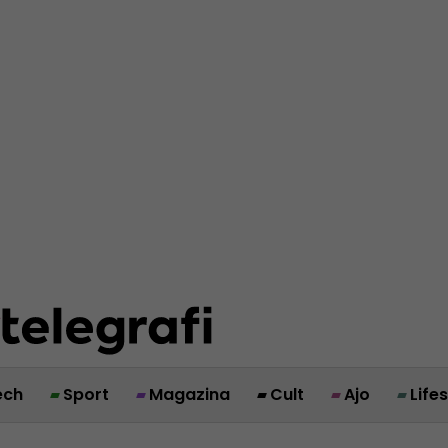
ech
Sport
Magazina
Cult
Ajo
Life