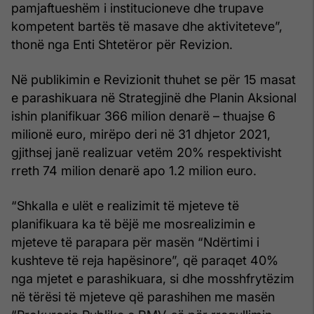
pamjaftueshëm i institucioneve dhe trupave
kompetent bartës të masave dhe aktiviteteve”,
thonë nga Enti Shtetëror për Revizion.
Në publikimin e Revizionit thuhet se për 15 masat
e parashikuara në Strategjinë dhe Planin Aksional
ishin planifikuar 366 milion denarë – thuajse 6
milionë euro, mirëpo deri në 31 dhjetor 2021,
gjithsej janë realizuar vetëm 20% respektivisht
rreth 74 milion denarë apo 1.2 milion euro.
“Shkalla e ulët e realizimit të mjeteve të
planifikuara ka të bëjë me mosrealizimin e
mjeteve të parapara për masën “Ndërtimi i
kushteve të reja hapësinore”, që paraqet 40%
nga mjetet e parashikuara, si dhe mosshfrytëzim
në tërësi të mjeteve që parashihen me masën