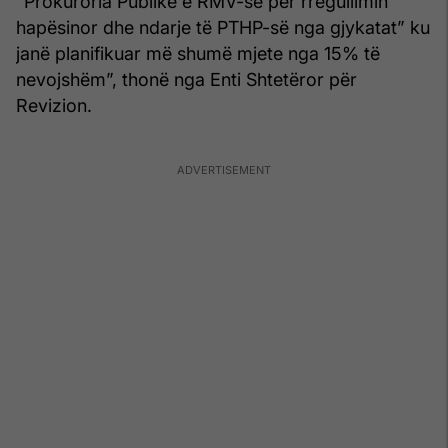
“Prokuroria Publike e RMV-së për rregullimin
hapësinor dhe ndarje të PTHP-së nga gjykatat” ku
janë planifikuar më shumë mjete nga 15% të
nevojshëm”, thonë nga Enti Shtetëror për
Revizion.