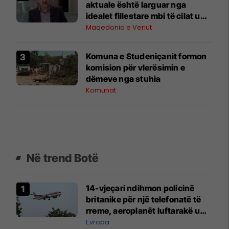
aktuale është larguar nga
idealet fillestare mbi të cilat u
themelua
Maqedonia e Veriut
Komuna e Studeniçanit formon
komision për vlerësimin e
dëmeve nga stuhia
Komunat
Në trend Botë
14-vjeçari ndihmon policinë
britanike për një telefonatë të
rreme, aeroplanët luftarakë u
ngritën në ajër për të
Evropa