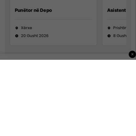
Punëtor në Depo
Asistente e S
Xërxe
Prishtinë
20 Gusht 2026
8 Gusht 20
×