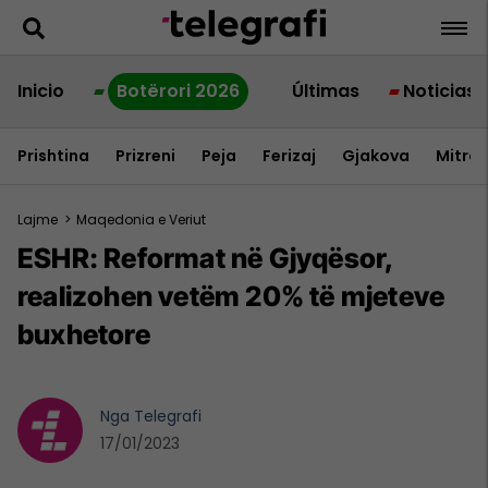
Inicio
Botërori 2026
Últimas
Noticias
Prishtina
Prizreni
Peja
Ferizaj
Gjakova
Mitrov
Lajme
>
Maqedonia e Veriut
ESHR: Reformat në Gjyqësor,
realizohen vetëm 20% të mjeteve
buxhetore
Nga
Telegrafi
17/01/2023