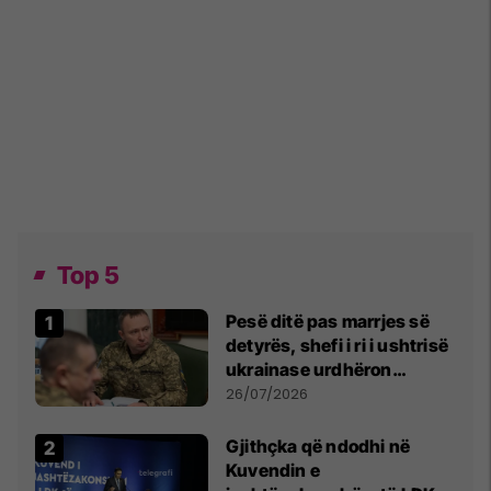
Top 5
Pesë ditë pas marrjes së
detyrës, shefi i ri i ushtrisë
ukrainase urdhëron
kontroll të madh
26/07/2026
Gjithçka që ndodhi në
Kuvendin e