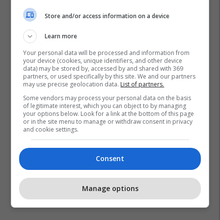
Store and/or access information on a device
Learn more
Your personal data will be processed and information from
your device (cookies, unique identifiers, and other device
data) may be stored by, accessed by and shared with 369
Reformat Në Maqedoni
partners, or used specifically by this site. We and our partners
may use precise geolocation data.
List of partners.
Enti Shtetëror Për Revizion - Maqedoni
Some vendors may process your personal data on the basis
of legitimate interest, which you can object to by managing
your options below. Look for a link at the bottom of this page
or in the site menu to manage or withdraw consent in privacy
and cookie settings.
Consent
Manage options