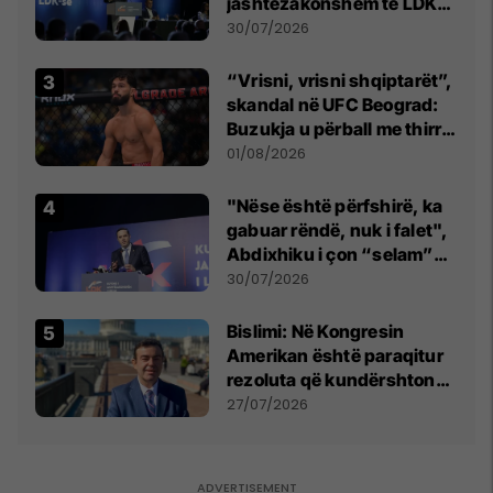
jashtëzakonshëm të LDK-
së
30/07/2026
“Vrisni, vrisni shqiptarët”,
skandal në UFC Beograd:
Buzukja u përball me thirrje
anti-shqiptare nga
01/08/2026
tribunat
"Nëse është përfshirë, ka
gabuar rëndë, nuk i falet",
Abdixhiku i çon “selam”
Përparim Ramës
30/07/2026
Bislimi: Në Kongresin
Amerikan është paraqitur
rezoluta që kundërshton
mbajtjen e Asamblesë
27/07/2026
Parlamentare të OSBE-së
në Beograd