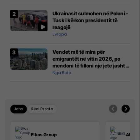
interceptuar fluturaken e Qatar
Airways që po shkonte drejt
Ukrainasit sulmohen në Poloni -
Mançesterit
Tusk i kërkon presidentit të
reagojë
Evropa
Vendet më të mira për
emigrantët në vitin 2026, po
mendoni të filloni një jetë jashtë
vendit?
Nga Bota
Jobs
Real Estate
Elkos Group
ALTIN