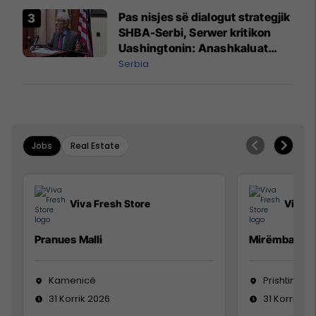
Pas nisjes së dialogut strategjik
SHBA-Serbi, Serwer kritikon
Uashingtonin: Anashkaluat
Banjskën, sulmin ndaj KFOR-it
Serbia
dhe rrëmbimin e Policëve të
Kosovës
Jobs
Real Estate
Viva Fresh Store
Viva F
Pranues Malli
Mirëmbajtës
Kamenicë
Prishtinë
31 Korrik 2026
31 Korrik 20