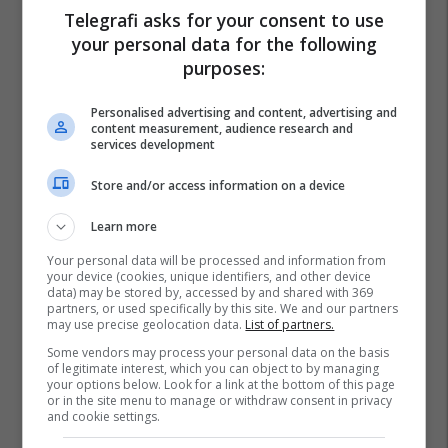
Mërgim Lushtaku
Recep Tayyip Erdogan
Telegrafi asks for your consent to use
Deputetët E Kosovës
your personal data for the following
purposes:
Personalised advertising and content, advertising and
content measurement, audience research and
services development
Store and/or access information on a device
Learn more
Your personal data will be processed and information from
your device (cookies, unique identifiers, and other device
data) may be stored by, accessed by and shared with 369
partners, or used specifically by this site. We and our partners
may use precise geolocation data.
List of partners.
Some vendors may process your personal data on the basis
of legitimate interest, which you can object to by managing
your options below. Look for a link at the bottom of this page
or in the site menu to manage or withdraw consent in privacy
and cookie settings.