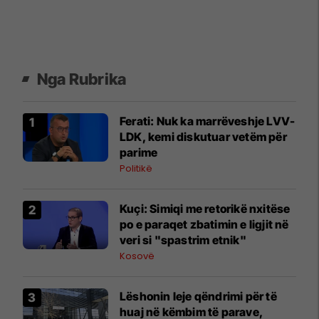
Nga Rubrika
Ferati: Nuk ka marrëveshje LVV-
LDK, kemi diskutuar vetëm për
parime
Politikë
Kuçi: Simiqi me retorikë nxitëse
po e paraqet zbatimin e ligjit në
veri si "spastrim etnik"
Kosovë
Lëshonin leje qëndrimi për të
huaj në këmbim të parave,