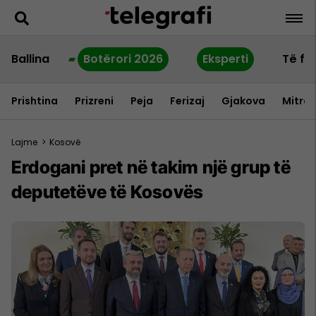
Ballina
Botërori 2026
Eksperti
Të fu
Prishtina
Prizreni
Peja
Ferizaj
Gjakova
Mitrov
Lajme
>
Kosovë
Erdogani pret në takim një grup të
deputetëve të Kosovës