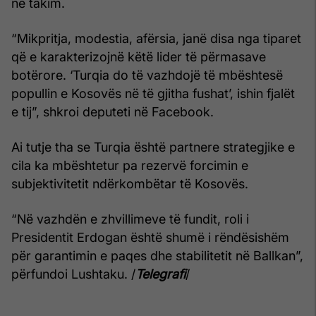
në takim.
“Mikpritja, modestia, afërsia, janë disa nga tiparet
që e karakterizojnë këtë lider të përmasave
botërore. ‘Turqia do të vazhdojë të mbështesë
popullin e Kosovës në të gjitha fushat’, ishin fjalët
e tij”, shkroi deputeti në Facebook.
Ai tutje tha se Turqia është partnere strategjike e
cila ka mbështetur pa rezervë forcimin e
subjektivitetit ndërkombëtar të Kosovës.
“Në vazhdën e zhvillimeve të fundit, roli i
Presidentit Erdogan është shumë i rëndësishëm
për garantimin e paqes dhe stabilitetit në Ballkan”,
përfundoi Lushtaku. /
Telegrafi
/