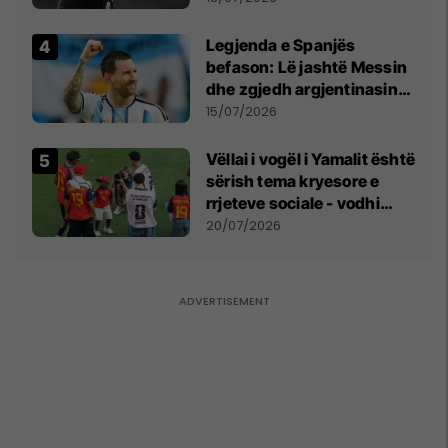
Legjenda e Spanjës
befason: Lë jashtë Messin
dhe zgjedh argjentinasin
më të mirë në botë
15/07/2026
Vëllai i vogël i Yamalit është
sërish tema kryesore e
rrjeteve sociale - vodhi
vëmendjen pas finales së
20/07/2026
Kupës së Botës