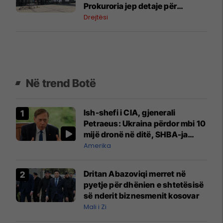
Prokuroria jep detaje për
zyrtarët e arrestuar të MPB-së
Drejtësi
Në trend Botë
Ish-shefi i CIA, gjenerali
Petraeus: Ukraina përdor mbi 10
mijë dronë në ditë, SHBA-ja
mbetet shumë prapa në
Amerika
prodhim
Dritan Abazoviqi merret në
pyetje për dhënien e shtetësisë
së nderit biznesmenit kosovar
Mali i Zi