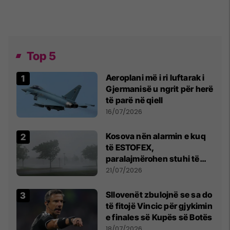
Top 5
Aeroplani më i ri luftarak i
Gjermanisë u ngrit për herë
të parë në qiell
16/07/2026
Kosova nën alarmin e kuq
të ESTOFEX,
paralajmërohen stuhi të
fuqishme me breshër dhe
21/07/2026
erëra të forta
Sllovenët zbulojnë se sa do
të fitojë Vincic për gjykimin
e finales së Kupës së Botës
18/07/2026