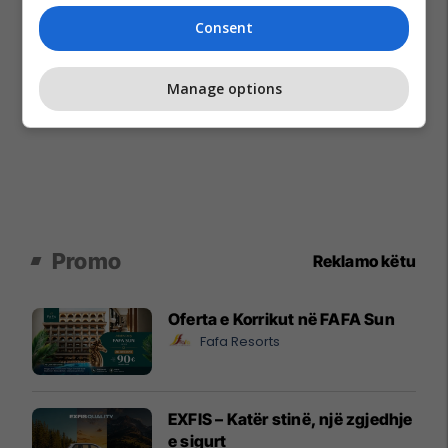
Consent
Manage options
Promo
Reklamo këtu
Oferta e Korrikut në FAFA Sun
Fafa Resorts
EXFIS – Katër stinë, një zgjedhje
e sigurt