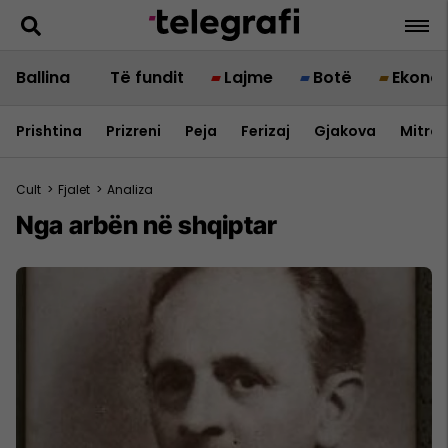
Ballina
Të fundit
Lajme
Botë
Ekono
Prishtina
Prizreni
Peja
Ferizaj
Gjakova
Mitrov
Cult
>
Fjalet
>
Analiza
Nga arbën në shqiptar