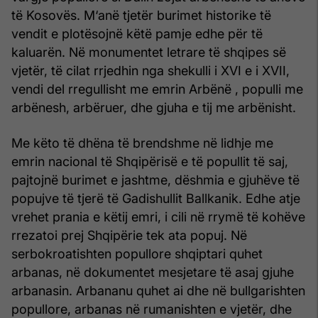
të Kosovës. M‘anë tjetër burimet historike të
vendit e plotësojnë këtë pamje edhe për të
kaluarën. Në monumentet letrare të shqipes së
vjetër, të cilat rrjedhin nga shekulli i XVI e i XVII,
vendi del rregullisht me emrin Arbënë , populli me
arbënesh, arbëruer, dhe gjuha e tij me arbënisht.
Me këto të dhëna të brendshme në lidhje me
emrin nacional të Shqipërisë e të popullit të saj,
pajtojnë burimet e jashtme, dëshmia e gjuhëve të
popujve të tjerë të Gadishullit Ballkanik. Edhe atje
vrehet prania e këtij emri, i cili në rrymë të kohëve
rrezatoi prej Shqipërie tek ata popuj. Në
serbokroatishten popullore shqiptari quhet
arbanas, në dokumentet mesjetare të asaj gjuhe
arbanasin. Arbananu quhet ai dhe në bullgarishten
popullore, arbanas në rumanishten e vjetër, dhe