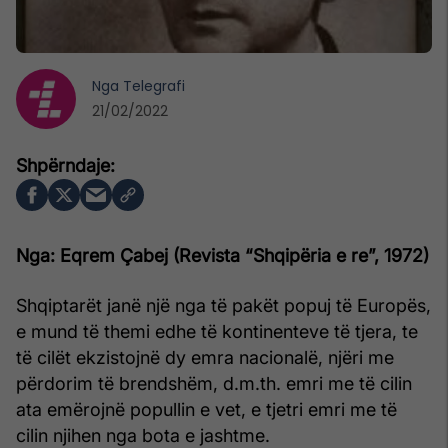
Nga
Telegrafi
21/02/2022
Nga: Eqrem Çabej (Revista “Shqipëria e re”, 1972)
Shqiptarët janë një nga të pakët popuj të Europës,
e mund të themi edhe të kontinenteve të tjera, te
të cilët ekzistojnë dy emra nacionalë, njëri me
përdorim të brendshëm, d.m.th. emri me të cilin
ata emërojnë popullin e vet, e tjetri emri me të
cilin njihen nga bota e jashtme.