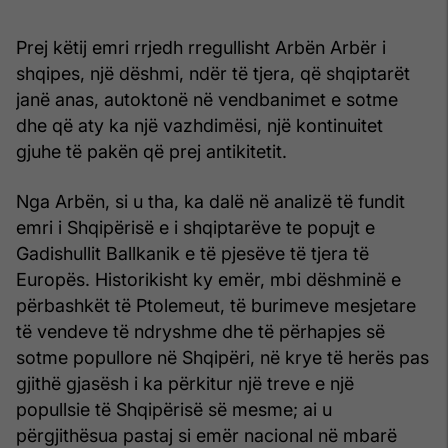
Prej këtij emri rrjedh rregullisht Arbën Arbër i
shqipes, një dëshmi, ndër të tjera, që shqiptarët
janë anas, autoktonë në vendbanimet e sotme
dhe që aty ka një vazhdimësi, një kontinuitet
gjuhe të pakën që prej antikitetit.
Nga Arbën, si u tha, ka dalë në analizë të fundit
emri i Shqipërisë e i shqiptarëve te popujt e
Gadishullit Ballkanik e të pjesëve të tjera të
Europës. Historikisht ky emër, mbi dëshminë e
përbashkët të Ptolemeut, të burimeve mesjetare
të vendeve të ndryshme dhe të përhapjes së
sotme popullore në Shqipëri, në krye të herës pas
gjithë gjasësh i ka përkitur një treve e një
popullsie të Shqipërisë së mesme; ai u
përgjithësua pastaj si emër nacional në mbarë