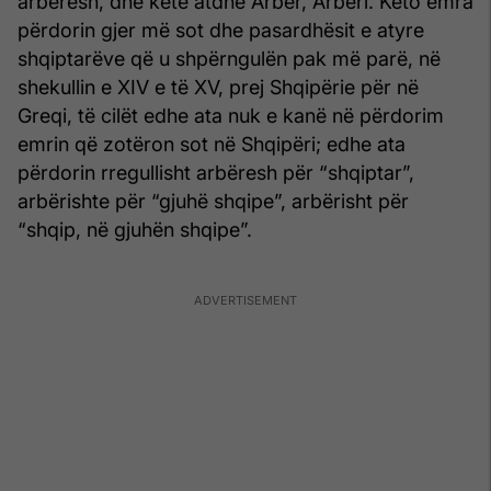
arbëresh, dhe këtë atdhe Arbër, Arbëri. Këto emra
përdorin gjer më sot dhe pasardhësit e atyre
shqiptarëve që u shpërngulën pak më parë, në
shekullin e XIV e të XV, prej Shqipërie për në
Greqi, të cilët edhe ata nuk e kanë në përdorim
emrin që zotëron sot në Shqipëri; edhe ata
përdorin rregullisht arbëresh për “shqiptar”,
arbërishte për “gjuhë shqipe”, arbërisht për
“shqip, në gjuhën shqipe”.