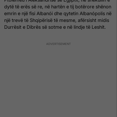
dytë të erës së re, në hartën e tij botërore shënon
emrin e një fisi Albanói dhe qytetin Albanópolis në
një trevë të Shqipërisë të mesme, afërsisht midis
Durrësit e Dibrës së sotme e në lindje të Leshit.