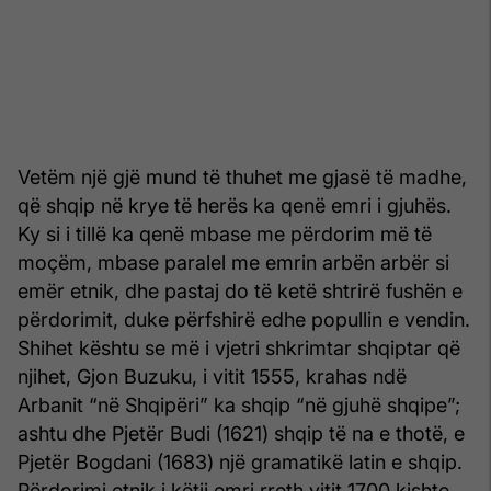
Vetëm një gjë mund të thuhet me gjasë të madhe,
që shqip në krye të herës ka qenë emri i gjuhës.
Ky si i tillë ka qenë mbase me përdorim më të
moçëm, mbase paralel me emrin arbën arbër si
emër etnik, dhe pastaj do të ketë shtrirë fushën e
përdorimit, duke përfshirë edhe popullin e vendin.
Shihet kështu se më i vjetri shkrimtar shqiptar që
njihet, Gjon Buzuku, i vitit 1555, krahas ndë
Arbanit “në Shqipëri” ka shqip “në gjuhë shqipe”;
ashtu dhe Pjetër Budi (1621) shqip të na e thotë, e
Pjetër Bogdani (1683) një gramatikë latin e shqip.
Përdorimi etnik i këtij emri rreth vitit 1700 kishte