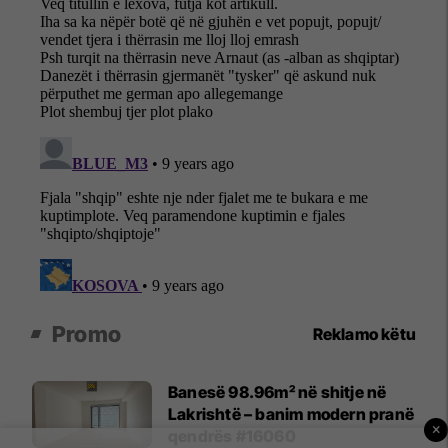
Promo
Reklamo këtu
Banesë 98.96m² në shitje në
Lakrishtë – banim modern pranë
×
qendrës #16060