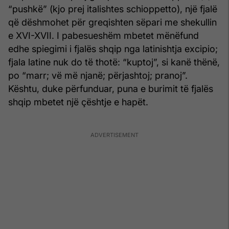
“pushkë” (kjo prej italishtes schioppetto), një fjalë
që dëshmohet për greqishten sëpari me shekullin
e XVI-XVII. I pabesueshëm mbetet mënëfund
edhe spiegimi i fjalës shqip nga latinishtja excipio;
fjala latine nuk do të thotë: “kuptoj”, si kanë thënë,
po “marr; vë më njanë; përjashtoj; pranoj”.
Kështu, duke përfunduar, puna e burimit të fjalës
shqip mbetet një çështje e hapët.