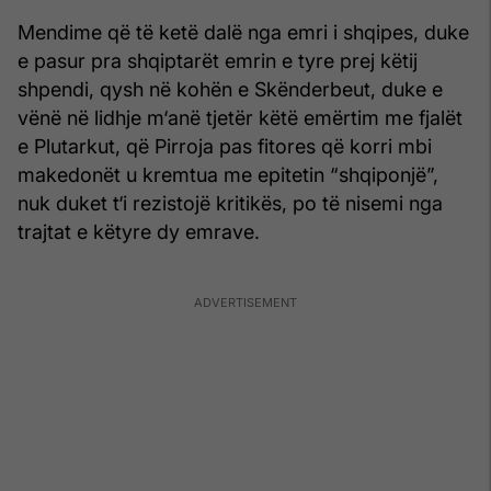
Mendime që të ketë dalë nga emri i shqipes, duke
e pasur pra shqiptarët emrin e tyre prej këtij
shpendi, qysh në kohën e Skënderbeut, duke e
vënë në lidhje m‘anë tjetër këtë emërtim me fjalët
e Plutarkut, që Pirroja pas fitores që korri mbi
makedonët u kremtua me epitetin “shqiponjë”,
nuk duket t‘i rezistojë kritikës, po të nisemi nga
trajtat e këtyre dy emrave.