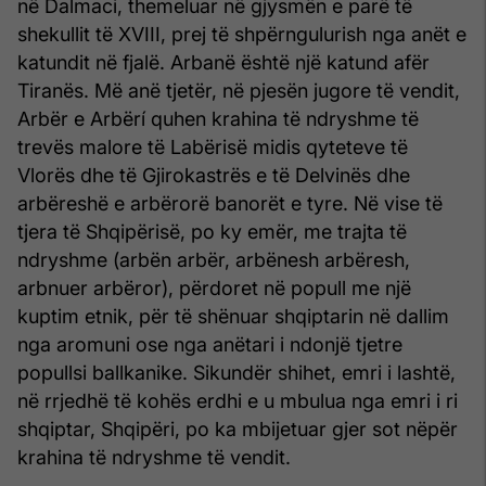
në Dalmaci, themeluar në gjysmën e parë të
shekullit të XVIII, prej të shpërngulurish nga anët e
katundit në fjalë. Arbanë është një katund afër
Tiranës. Më anë tjetër, në pjesën jugore të vendit,
Arbër e Arbërí quhen krahina të ndryshme të
trevës malore të Labërisë midis qyteteve të
Vlorës dhe të Gjirokastrës e të Delvinës dhe
arbëreshë e arbërorë banorët e tyre. Në vise të
tjera të Shqipërisë, po ky emër, me trajta të
ndryshme (arbën arbër, arbënesh arbëresh,
arbnuer arbëror), përdoret në popull me një
kuptim etnik, për të shënuar shqiptarin në dallim
nga aromuni ose nga anëtari i ndonjë tjetre
popullsi ballkanike. Sikundër shihet, emri i lashtë,
në rrjedhë të kohës erdhi e u mbulua nga emri i ri
shqiptar, Shqipëri, po ka mbijetuar gjer sot nëpër
krahina të ndryshme të vendit.