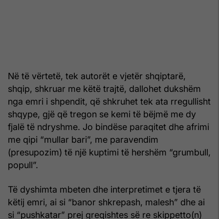
Në të vërtetë, tek autorët e vjetër shqiptarë,
shqip, shkruar me këtë trajtë, dallohet dukshëm
nga emri i shpendit, që shkruhet tek ata rregullisht
shqype, gjë që tregon se kemi të bëjmë me dy
fjalë të ndryshme. Jo bindëse paraqitet dhe afrimi
me qipi “mullar bari”, me paravendim
(presupozim) të një kuptimi të hershëm “grumbull,
popull”.
Të dyshimta mbeten dhe interpretimet e tjera të
këtij emri, ai si “banor shkrepash, malesh” dhe ai
si “pushkatar” prej greqishtes së re skippetto(n)