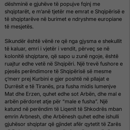
dëshminë e gjuhëve të popujve fqinj me
shqiptarët, e m‘anë tjetër me emrat e Shqipërisë e
të shqiptarëve në burimet e ndryshme europiane
të mesjetës.
Sikundër është vënë re që nga gjysma e shekullit
të kaluar, emri i vjetër i vendit, përveç se në
kolonitë shqiptare, që sapo u zunë ngoje, është
ruajtur edhe vetë në Shqipëri. Një trevë fushore e
pjesës perëndimore të Shqipërisë së mesme
ç‘merr prej Kurbini e gjer poshtë në pllajat e
Durrësit e të Tiranës, pra fusha midis lumenjve
Mat dhe Erzen, quhet edhe sot Arbën, dhe mal e
arbën përdoret atje për “male e fusha”. Një
katund në perëndim të Liqenit të Shkodrës mban
emrin Arbnesh, dhe Arbënesh quhet edhe ishulli
gjuhësor shqiptar që gjindet afër qytetit të Zarës