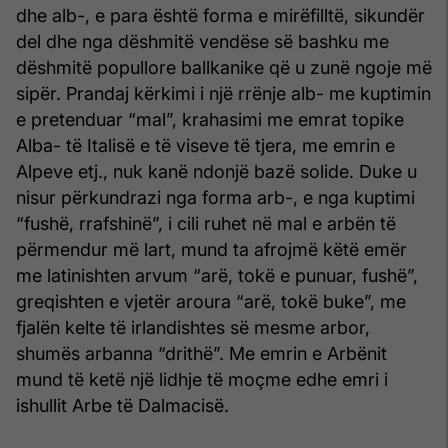
dhe alb-, e para është forma e mirëfilltë, sikundër
del dhe nga dëshmitë vendëse së bashku me
dëshmitë popullore ballkanike që u zunë ngoje më
sipër. Prandaj kërkimi i një rrënje alb- me kuptimin
e pretenduar “mal”, krahasimi me emrat topike
Alba- të Italisë e të viseve të tjera, me emrin e
Alpeve etj., nuk kanë ndonjë bazë solide. Duke u
nisur përkundrazi nga forma arb-, e nga kuptimi
“fushë, rrafshinë”, i cili ruhet në mal e arbën të
përmendur më lart, mund ta afrojmë këtë emër
me latinishten arvum “arë, tokë e punuar, fushë”,
greqishten e vjetër aroura “arë, tokë buke”, me
fjalën kelte të irlandishtes së mesme arbor,
shumës arbanna “drithë”. Me emrin e Arbënit
mund të ketë një lidhje të moçme edhe emri i
ishullit Arbe të Dalmacisë.