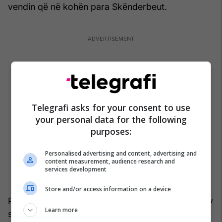
vendin që në kohën para Skënderbeut.
Telegrafi asks for your consent to use
your personal data for the following
purposes:
Personalised advertising and content, advertising and
content measurement, audience research and
services development
Store and/or access information on a device
Përsa i përket emrit shqiptar, Shqipëri, Shqipni, ky
Learn more
si emër populli e vendi, si rezulton nga sa u