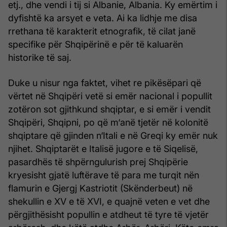
etj., dhe vendi i tij si Albanie, Albania. Ky emërtim i
dyfishtë ka arsyet e veta. Ai ka lidhje me disa
rrethana të karakterit etnografik, të cilat janë
specifike për Shqipërinë e për të kaluarën
historike të saj.
Duke u nisur nga faktet, vihet re pikësëpari që
vërtet në Shqipëri vetë si emër nacional i popullit
zotëron sot gjithkund shqiptar, e si emër i vendit
Shqipëri, Shqipni, po që m‘anë tjetër në kolonitë
shqiptare që gjinden n‘Itali e në Greqi ky emër nuk
njihet. Shqiptarët e Italisë jugore e të Siqelisë,
pasardhës të shpërngulurish prej Shqipërie
kryesisht gjatë luftërave të para me turqit nën
flamurin e Gjergj Kastriotit (Skënderbeut) në
shekullin e XV e të XVI, e quajnë veten e vet dhe
përgjithësisht popullin e atdheut të tyre të vjetër