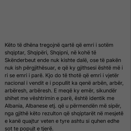
Këto të dhëna tregojnë qartë që emri i sotëm
shqiptar, Shqipëri, Shqipni, në kohë të
Skënderbeut ende nuk kishte dalë, ose të pakën
nuk ish përgjithësuar, e që ky gjithsesi është më i
ri se emri i parë. Kjo do të thotë që emri i vjetër
nacional i vendit e i popullit ka qenë arbën, arbër,
arbëresh, arbëresh. E meqë ky emër, sikundër
shihet me vështrimin e parë, është identik me
Albania, Albanese etj. që u përmendën më sipër,
nga gjithë këto rezulton që shqiptarët në mesjetë
e kanë quajtur veten e tyre ashtu si quhen edhe
sot te popujt e tjerë.