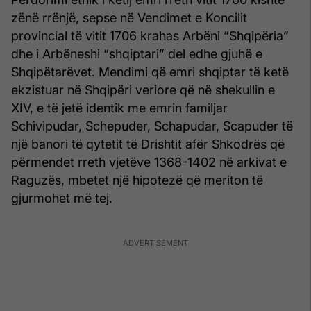
zënë rrënjë, sepse në Vendimet e Koncilit
provincial të vitit 1706 krahas Arbëni “Shqipëria”
dhe i Arbëneshi “shqiptari” del edhe gjuhë e
Shqipëtarëvet. Mendimi që emri shqiptar të ketë
ekzistuar në Shqipëri veriore që në shekullin e
XIV, e të jetë identik me emrin familjar
Schivipudar, Schepuder, Schapudar, Scapuder të
një banori të qytetit të Drishtit afër Shkodrës që
përmendet rreth vjetëve 1368-1402 në arkivat e
Raguzës, mbetet një hipotezë që meriton të
gjurmohet më tej.