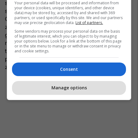
shtjellua më sipër, zuri vend gjatë kohës së
Your personal data will be processed and information from
your device (cookies, unique identifiers, and other device
sundimit turk, pas shpërnguljes shqiptare për në
data) may be stored by, accessed by and shared with 369
partners, or used specifically by this site. We and our partners
Greqi e n‘Itali. Përhapja e tij si emër nacional dhe
may use precise geolocation data.
List of partners.
zhdukja e emrit të vjetër si i tillë, ka lidhje pas
Some vendors may process your personal data on the basis
gjase me lëvizjet etnike e sociale të popullit gjatë
of legitimate interest, which you can object to by managing
your options below. Look for a link at the bottom of this page
mesjetës dhe kohës së parë turke, me shtegtime
or in the site menu to manage or withdraw consent in privacy
të brendshme, me formime fisesh të reja në ato
and cookie settings.
perioda historike, veçse shtysat konkrete për një
zëvendësim të tillë nuk mund të ndiqen.
Consent
Manage options