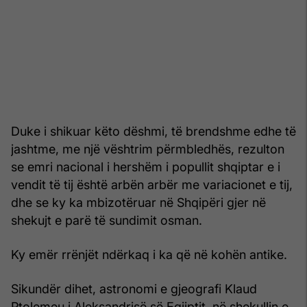
Duke i shikuar këto dëshmi, të brendshme edhe të
jashtme, me një vështrim përmbledhës, rezulton
se emri nacional i hershëm i popullit shqiptar e i
vendit të tij është arbën arbër me variacionet e tij,
dhe se ky ka mbizotëruar në Shqipëri gjer në
shekujt e parë të sundimit osman.
Ky emër rrënjët ndërkaq i ka që në kohën antike.
Sikundër dihet, astronomi e gjeografi Klaud
Ptolemeu i Aleksandrisë së Egjiptit, në shekullin e