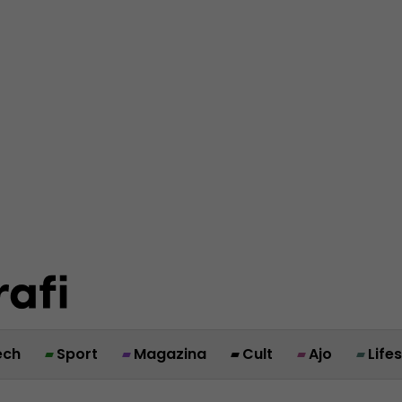
ech
Sport
Magazina
Cult
Ajo
Life