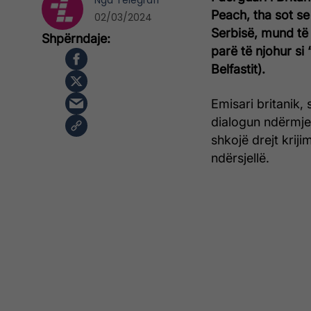
Nga
Telegrafi
Peach, tha sot s
02/03/2024
Serbisë, mund të 
parë të njohur si
Belfastit).
Emisari britanik,
dialogun ndërmjet
shkojë drejt kriji
ndërsjellë.