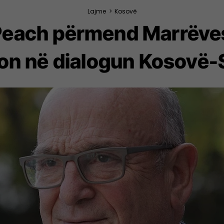
Lajme
>
Kosovë
 Peach përmend Marrëvesh
on në dialogun Kosovë-