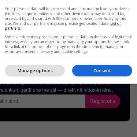
në Peach. /
Telegrafi
/
Your personal data will be processed and information from your device
(cookies, unique identifiers, and other device data) may be stored by,
accessed by and shared with 369 partners, or used specifically by this
site. We and our partners may use precise geolocation data.
List of
partners.
Some vendors may process your personal data on the basis of legitimate
interest, which you can object to by managing your options below. Look
for a link at the bottom of this page or in the site menu to manage or
withdraw consent in privacy and cookie settings.
Manage options
Consent