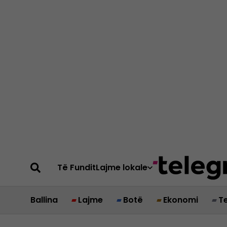
Të Fundit
Lajme lokale
Ballina
Lajme
Botë
Ekonomi
T