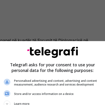
 panel në kuadër të Forumit të Diplomacisë në
se "shembull i mirë për dialogun Kosovë-Serbi është
Premtes së Mirë (Marrëveshja e Belfastit), e cila i
it ndërmjet palëve kundërshtare në Irlandën e Veriut
Telegrafi asks for your consent to use your
 transmeton Telegrafi.
personal data for the following purposes:
rëveshje është një mësim i mirë për pajtim, pasi
Personalised advertising and content, advertising and content
 lëshime dhe negociata.
measurement, audience research and services development
Store and/or access information on a device
 mësim i mirë për pajtim. Bëhet fjalë për lëshime,
ociata, por mbi të gjitha ka të bëjë me vazhdimin e
Learn more