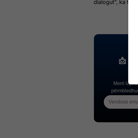
dialogut”, ka thë