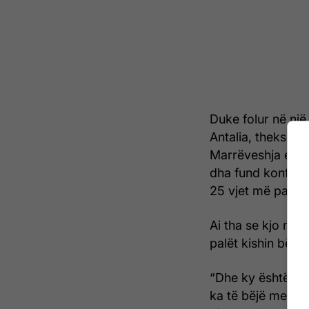
Duke folur në një
Antalia, theksoi 
Marrëveshja e së 
dha fund konflikt
25 vjet më parë",
Ai tha se kjo mar
palët kishin bërë
“Dhe ky është një
ka të bëjë me neg