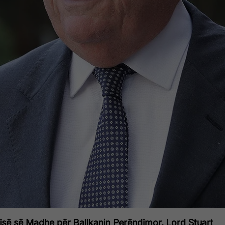
anisë së Madhe për Ballkanin Perëndimor, Lord Stuart