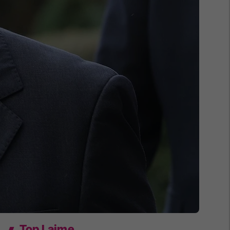
Top Lajme