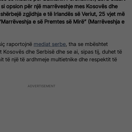
e si opsion për një marrëveshje mes Kosovës dhe
shërbejë zgjidhja e të Irlandës së Veriut, 25 vjet më
 “Marrëveshja e së Premtes së Mirë” (Marrëveshja e
 siç raportojnë
mediat serbe
, tha se mbështet
 Kosovës dhe Serbisë dhe se ai, sipas tij, duhet të
mit të një të ardhmeje multietnike dhe respektit të