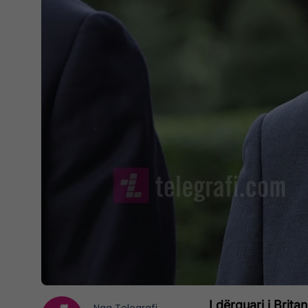
I dërguari i Brit