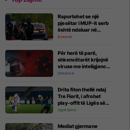
Raportohet se një
pjesëtar i MUP-it serb
është ndaluar në
Jarinë
Kosovë
Për herë të parë,
shkencëtarët krijojnë
viruse me inteligjencë
artificiale
Shkencë
Drita fiton thellë ndaj
Tre Fiorit, i afrohet
play-offit të Ligës së
Konferencës
Ligat tjera
Mediat gjermane