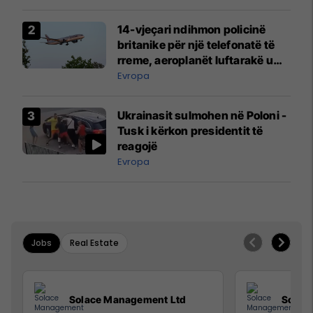
14-vjeçari ndihmon policinë
britanike për një telefonatë të
rreme, aeroplanët luftarakë u
ngritën në ajër për të
Evropa
interceptuar fluturaken e Qatar
Airways që po shkonte drejt
Ukrainasit sulmohen në Poloni -
Mançesterit
Tusk i kërkon presidentit të
reagojë
Evropa
Jobs
Real Estate
Solace Management Ltd
Solac