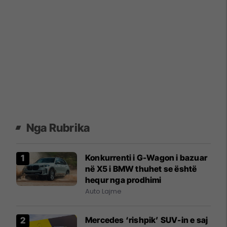
Nga Rubrika
Konkurrenti i G-Wagon i bazuar
në X5 i BMW thuhet se është
hequr nga prodhimi
Auto Lajme
Mercedes ‘rishpik’ SUV-in e saj