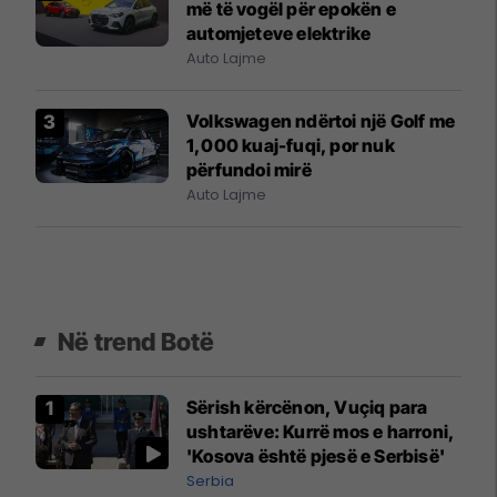
më të vogël për epokën e
automjeteve elektrike
Auto Lajme
Volkswagen ndërtoi një Golf me
1,000 kuaj-fuqi, por nuk
përfundoi mirë
Auto Lajme
Në trend Botë
Sërish kërcënon, Vuçiq para
ushtarëve: Kurrë mos e harroni,
'Kosova është pjesë e Serbisë'
Serbia