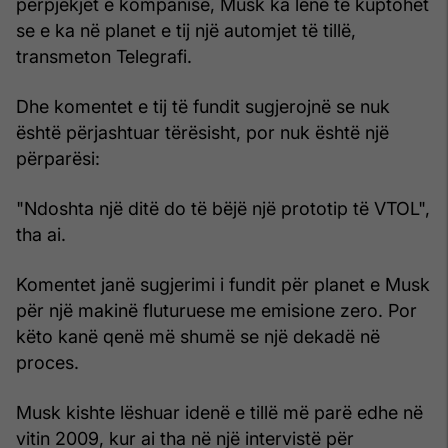
përpjekjet e kompanisë, Musk ka lënë të kuptohet
se e ka në planet e tij një automjet të tillë,
transmeton Telegrafi.
Dhe komentet e tij të fundit sugjerojnë se nuk
është përjashtuar tërësisht, por nuk është një
përparësi:
"Ndoshta një ditë do të bëjë një prototip të VTOL",
tha ai.
Komentet janë sugjerimi i fundit për planet e Musk
për një makinë fluturuese me emisione zero. Por
këto kanë qenë më shumë se një dekadë në
proces.
Musk kishte lëshuar ​​idenë e tillë më parë edhe në
vitin 2009, kur ai tha në një intervistë për