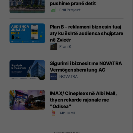
pushime pranë detit
Edil Project
Plan B – reklamoni biznesin tuaj
aty ku është audienca shqiptare
në Zvicër
Plan B
Sigurimi i biznesit me NOVATRA
Vermögensberatung AG
NOVATRA
IMAX/ Cineplexx në Albi Mall,
thyen rekorde rajonale me
"Odisea"
Albi Mall