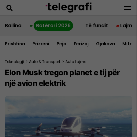
Ballina
Botërori 2026
Të fundit
Lajme
Prishtina
Prizreni
Peja
Ferizaj
Gjakova
Mitrov
Teknologji
>
Auto & Transport
>
Auto Lajme
Elon Musk tregon planet e tij për
një avion elektrik