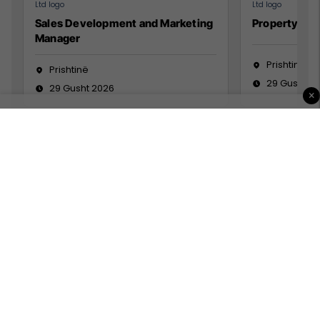
Sales Development and Marketing
Property Ma
Manager
Prishtinë
Prishtinë
29 Gusht 2
29 Gusht 2026
×