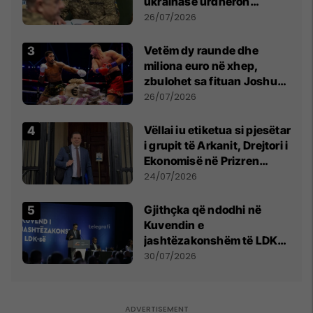
ukrainase urdhëron
kontroll të madh
26/07/2026
Vetëm dy raunde dhe
miliona euro në xhep,
zbulohet sa fituan Joshua
e Prenga
26/07/2026
Vëllai iu etiketua si pjesëtar
i grupit të Arkanit, Drejtori i
Ekonomisë në Prizren
mohon pretendimet
24/07/2026
Gjithçka që ndodhi në
Kuvendin e
jashtëzakonshëm të LDK-
së
30/07/2026