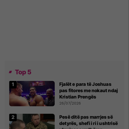
Top 5
Fjalët e para të Joshuas
pas fitores me nokaut ndaj
Kristian Prengës
26/07/2026
Pesë ditë pas marrjes së
detyrës, shefi i ri i ushtrisë