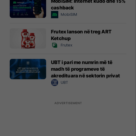
MobiSIM: Internet kudo dhe 15%
cashback
MobiSIM
Frutex lanson në treg ART
Ketchup
Frutex
UBT i pari me numrin më të
madh të programeve të
akredituara në sektorin privat
UBT