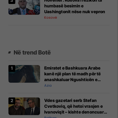
humbasë besimin e
Uashingtonit nëse nuk vepron
Kosovë
Në trend Botë
Emiratet e Bashkuara Arabe
kanë një plan të madh për të
anashkaluar Ngushticën e
Hormuzit
Azia
Vdes gazetari serb Stefan
Cvetkoviq, që hetoi vrasjen e
Ivanoviqit – kishte denoncuar
kërcënime ndaj vëllezërve
Ballkan