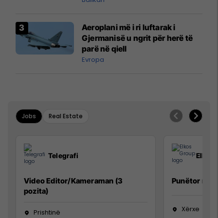
Vuçiq
Aeroplani më i ri luftarak i
Gjermanisë u ngrit për herë të
parë në qiell
Evropa
Jobs
Real Estate
Telegrafi
Elkos
Video Editor/Kameraman (3
Punëtor në 
pozita)
Xërxe
Prishtinë