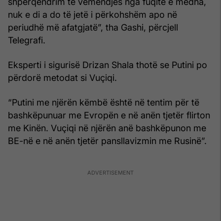
shpërqendrim të vëmendjes nga fuqitë e mëdha,
nuk e di a do të jetë i përkohshëm apo në
periudhë më afatgjatë”, tha Gashi, përcjell
Telegrafi.
Eksperti i sigurisë Drizan Shala thotë se Putini po
përdorë metodat si Vuçiqi.
“Putini me njërën këmbë është në tentim për të
bashkëpunuar me Evropën e në anën tjetër flirton
me Kinën. Vuçiqi në njërën anë bashkëpunon me
BE-në e në anën tjetër pansllavizmin me Rusinë”.