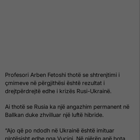
Profesori Arben Fetoshi thotë se shtrenjtimi i
çmimeve në përgjithësi është rezultat i
drejtpërdrejtë edhe i krizës Rusi-Ukrainë.
Ai thotë se Rusia ka një angazhim permanent në
Ballkan duke zhvilluar një luftë hibride.
“Ajo që po ndodh në Ukrainë është imituar
plotësisht edhe nga Vuçiqi. Në njërën anë bota