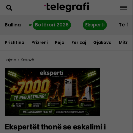
Ballina
Botërori 2026
Eksperti
Të fu
Prishtina
Prizreni
Peja
Ferizaj
Gjakova
Mitrov
Lajme
>
Kosovë
Ekspertët thonë se eskalimi i