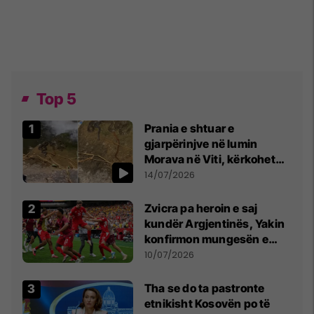
Top 5
Prania e shtuar e
gjarpërinjve në lumin
Morava në Viti, kërkohet
kujdes nga qytetarët
14/07/2026
Zvicra pa heroin e saj
kundër Argjentinës, Yakin
konfirmon mungesën e
madhe
10/07/2026
Tha se do ta pastronte
etnikisht Kosovën po të