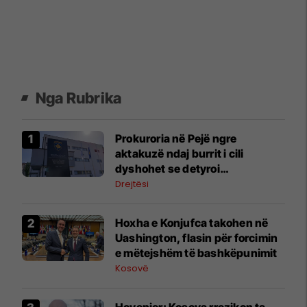
Nga Rubrika
Prokuroria në Pejë ngre
aktakuzë ndaj burrit i cili
dyshohet se detyroi
bashkëshorten e tij të kryejë
Drejtësi
veprime seksuale pa pëlqimin e
saj
Hoxha e Konjufca takohen në
Uashington, flasin për forcimin
e mëtejshëm të bashkëpunimit
Kosovë
Hovenier: Kosova rrezikon ta