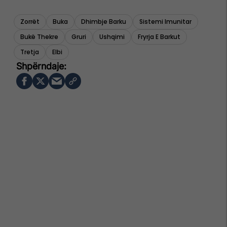
Zorrët
Buka
Dhimbje Barku
Sistemi Imunitar
Bukë Thekre
Gruri
Ushqimi
Fryrja E Barkut
Tretja
Elbi