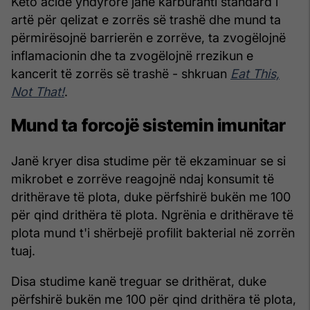
Këto acide yndyrore janë karburanti standard i
artë për qelizat e zorrës së trashë dhe mund ta
përmirësojnë barrierën e zorrëve, ta zvogëlojnë
inflamacionin dhe ta zvogëlojnë rrezikun e
kancerit të zorrës së trashë - shkruan
Eat This,
Not That!
.
Mund ta forcojë sistemin imunitar
Janë kryer disa studime për të ekzaminuar se si
mikrobet e zorrëve reagojnë ndaj konsumit të
drithërave të plota, duke përfshirë bukën me 100
për qind drithëra të plota. Ngrënia e drithërave të
plota mund t'i shërbejë profilit bakterial në zorrën
tuaj.
Disa studime kanë treguar se drithërat, duke
përfshirë bukën me 100 për qind drithëra të plota,