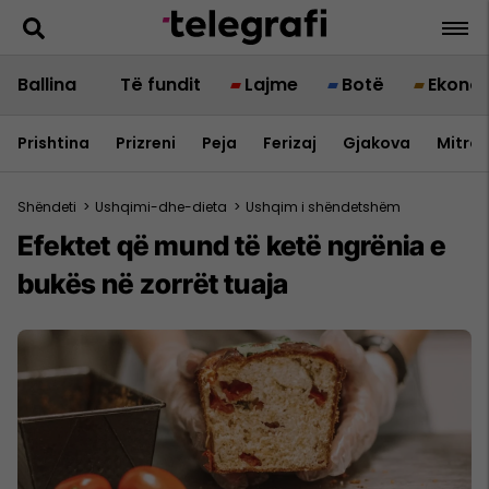
Ballina
Të fundit
Lajme
Botë
Ekono
Prishtina
Prizreni
Peja
Ferizaj
Gjakova
Mitrov
Shëndeti
>
Ushqimi-dhe-dieta
>
Ushqim i shëndetshëm
Efektet që mund të ketë ngrënia e
bukës në zorrët tuaja