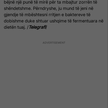
bëjnë një punë të mirë për ta mbajtur zorrën të
shëndetshme. Përndryshe, ju mund të jeni në
gjendje të mbështesni rritjen e baktereve të
dobishme duke shtuar ushqime të fermentuara në
dietën tuaj. /
Telegrafi
/