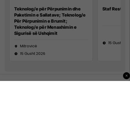
Teknolog/e për Përpunimin dhe
Staf Restora
Paketimin e Sallatave; Teknolog/e
Për Përpunimin e Brumit;
Teknolog/e për Menaxhimin e
Sigurisë së Ushqimit
15 Gusht 20
Mitrovicë
15 Gusht 2026
×