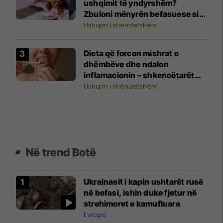
ushqimit të yndyrshëm?
Zbuloni mënyrën befasuese si
ta neutralizoni këtë dëm
Ushqim i shëndetshëm
Dieta që forcon mishrat e
dhëmbëve dhe ndalon
inflamacionin – shkencëtarët
befasohen nga rezultatet
Ushqim i shëndetshëm
Në trend Botë
Ukrainasit i kapin ushtarët rusë
në befasi, ishin duke fjetur në
strehimoret e kamufluara
Evropa