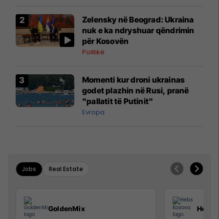
Zelensky në Beograd: Ukraina
nuk e ka ndryshuar qëndrimin
për Kosovën
Politikë
Momenti kur droni ukrainas
godet plazhin në Rusi, pranë
"pallatit të Putinit"
Evropa
Jobs
Real Estate
GoldenMix
Hebs 