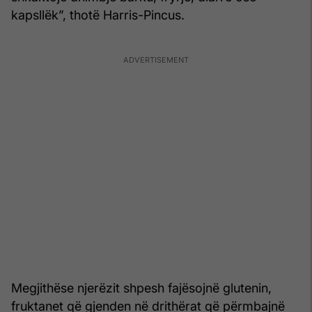
kapsllëk”, thotë Harris-Pincus.
Megjithëse njerëzit shpesh fajësojnë glutenin,
fruktanet që gjenden në drithërat që përmbajnë