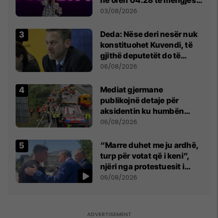
- dhe bota digjitale serbe
03/08/2026
shpall gjendjen e luftës
Deda: Nëse deri nesër nuk
konstituohet Kuvendi, të
gjithë deputetët do të
bëjnë shkelje të rëndë
06/08/2026
kushtetuese
Mediat gjermane
publikojnë detaje për
aksidentin ku humbën
jetën tre mërgimtarë nga
06/08/2026
Komogllava e Ferizajt
“Marre duhet me ju ardhë,
turp për votat që i keni”,
njëri nga protestuesit i
drejtohet Bedri Hamzës
06/08/2026