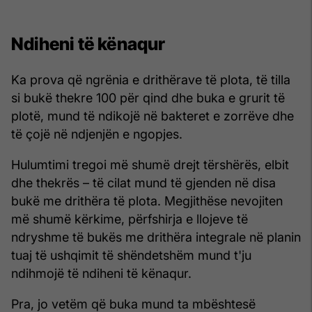
Ndiheni të kënaqur
Ka prova që ngrënia e drithërave të plota, të tilla
si bukë thekre 100 për qind dhe buka e grurit të
plotë, mund të ndikojë në bakteret e zorrëve dhe
të çojë në ndjenjën e ngopjes.
Hulumtimi tregoi më shumë drejt tërshërës, elbit
dhe thekrës – të cilat mund të gjenden në disa
bukë me drithëra të plota. Megjithëse nevojiten
më shumë kërkime, përfshirja e llojeve të
ndryshme të bukës me drithëra integrale në planin
tuaj të ushqimit të shëndetshëm mund t'ju
ndihmojë të ndiheni të kënaqur.
Pra, jo vetëm që buka mund ta mbështesë