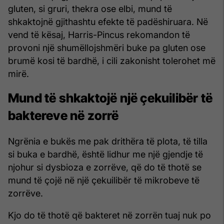
gluten, si gruri, thekra ose elbi, mund të
shkaktojnë gjithashtu efekte të padëshiruara. Në
vend të kësaj, Harris-Pincus rekomandon të
provoni një shumëllojshmëri buke pa gluten ose
brumë kosi të bardhë, i cili zakonisht tolerohet më
mirë.
Mund të shkaktojë një çekuilibër të
baktereve në zorrë
Ngrënia e bukës me pak drithëra të plota, të tilla
si buka e bardhë, është lidhur me një gjendje të
njohur si dysbioza e zorrëve, që do të thotë se
mund të çojë në një çekuilibër të mikrobeve të
zorrëve.
Kjo do të thotë që bakteret në zorrën tuaj nuk po