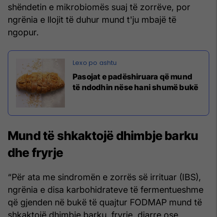
shëndetin e mikrobiomës suaj të zorrëve, por
ngrënia e llojit të duhur mund t'ju mbajë të
ngopur.
Pasojat e padëshiruara që mund
të ndodhin nëse hani shumë bukë
Mund të shkaktojë dhimbje barku
dhe fryrje
“Për ata me sindromën e zorrës së irrituar (IBS),
ngrënia e disa karbohidrateve të fermentueshme
që gjenden në bukë të quajtur FODMAP mund të
shkaktojë dhimbje barku, fryrje, diarre ose