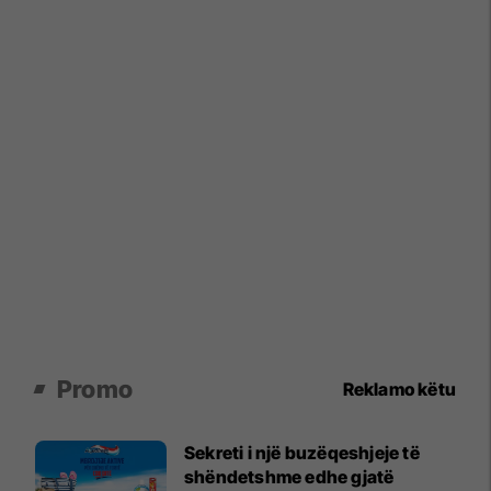
Promo
Reklamo këtu
Sekreti i një buzëqeshjeje të
shëndetshme edhe gjatë