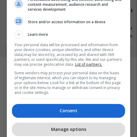
content measurement, audience research and
services development
Sales Development and Marketing
Property M
Manager
Store and/or access information on a device
Prishtinë
Prishtinë
Learn more
29 Gusht 
29 Gusht 2026
Your personal data will be processed and information from
your device (cookies, unique identifiers, and other device
data) may be stored by, accessed by and shared with 369
partners, or used specifically by this site. We and our partners
may use precise geolocation data.
List of partners.
Some vendors may process your personal data on the basis
of legitimate interest, which you can object to by managing
your options below. Look for a link at the bottom of this page
or in the site menu to manage or withdraw consent in privacy
and cookie settings.
Consent
Manage options