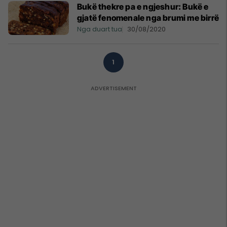
Bukë thekre pa e ngjeshur: Bukë e
gjatë fenomenale nga brumi me birrë
Nga duart tua
30/08/2020
1