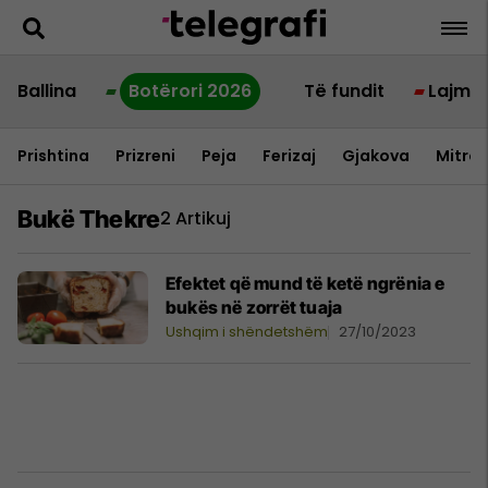
Ballina
Botërori 2026
Të fundit
Lajme
Prishtina
Prizreni
Peja
Ferizaj
Gjakova
Mitrov
Bukë Thekre
2 Artikuj
Efektet që mund të ketë ngrënia e
bukës në zorrët tuaja
Ushqim i shëndetshëm
27/10/2023