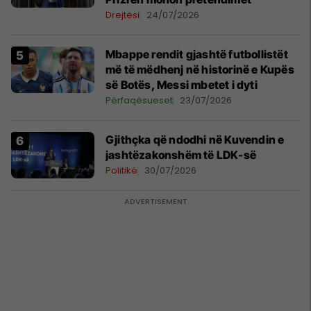
Drejtësi
24/07/2026
Mbappe rendit gjashtë futbollistët
më të mëdhenj në historinë e Kupës
së Botës, Messi mbetet i dyti
Përfaqësueset
23/07/2026
Gjithçka që ndodhi në Kuvendin e
jashtëzakonshëm të LDK-së
Politikë
30/07/2026