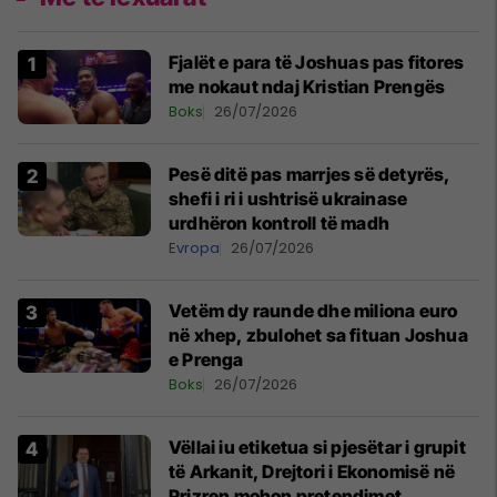
Fjalët e para të Joshuas pas fitores
me nokaut ndaj Kristian Prengës
Boks
26/07/2026
Pesë ditë pas marrjes së detyrës,
shefi i ri i ushtrisë ukrainase
urdhëron kontroll të madh
Evropa
26/07/2026
Vetëm dy raunde dhe miliona euro
në xhep, zbulohet sa fituan Joshua
e Prenga
Boks
26/07/2026
Vëllai iu etiketua si pjesëtar i grupit
të Arkanit, Drejtori i Ekonomisë në
Prizren mohon pretendimet