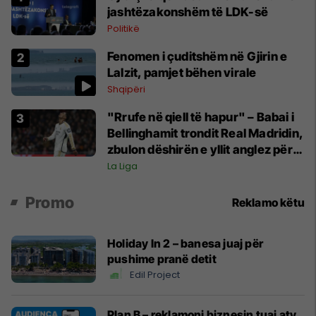
jashtëzakonshëm të LDK-së
Politikë
Fenomen i çuditshëm në Gjirin e
Lalzit, pamjet bëhen virale
Shqipëri
"Rrufe në qiell të hapur" – Babai i
Bellinghamit trondit Real Madridin,
zbulon dëshirën e yllit anglez për
largim
La Liga
Promo
Reklamo këtu
Holiday In 2 – banesa juaj për
pushime pranë detit
Edil Project
Plan B – reklamoni biznesin tuaj aty