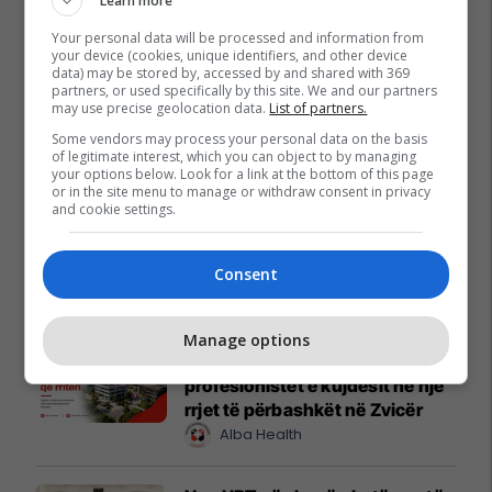
Learn more
Your personal data will be processed and information from
your device (cookies, unique identifiers, and other device
data) may be stored by, accessed by and shared with 369
partners, or used specifically by this site. We and our partners
may use precise geolocation data.
List of partners.
Some vendors may process your personal data on the basis
of legitimate interest, which you can object to by managing
Promo
Reklamo këtu
your options below. Look for a link at the bottom of this page
or in the site menu to manage or withdraw consent in privacy
and cookie settings.
Banesë 98.96m² në shitje në
Lakrishtë – banim modern pranë
Consent
qendrës #16060
Pro Real Estate
Manage options
Alba Health bashkon
profesionistët e kujdesit në një
rrjet të përbashkët në Zvicër
Alba Health