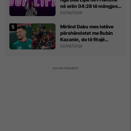
në orën 04:28 të mëngjesit
- dhe bota digjitale serbe
03/08/2026
shpall gjendjen e luftës
Mirlind Daku mes lotëve
përshëndetet me Rubin
Kazanin, do të fitojë
miliona te Spartak Moska
02/08/2026