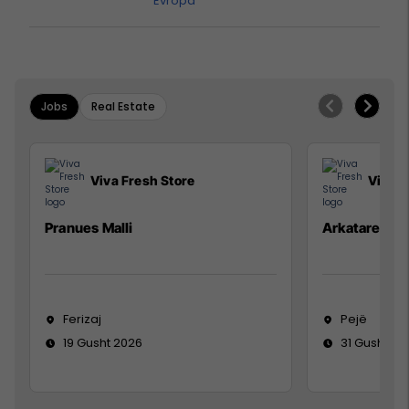
Evropa
Jobs
Real Estate
Viva Fresh Store
Viva F
Pranues Malli
Arkatare
Ferizaj
Pejë
19 Gusht 2026
31 Gusht 20