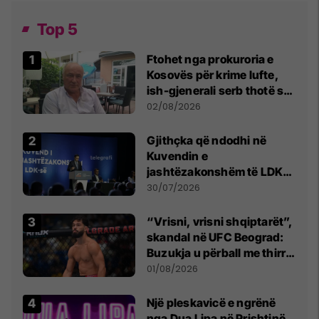
Top 5
Ftohet nga prokuroria e
Kosovës për krime lufte,
ish-gjenerali serb thotë se
dikush e tradhtoi në
02/08/2026
Beograd
Gjithçka që ndodhi në
Kuvendin e
jashtëzakonshëm të LDK-
së
30/07/2026
“Vrisni, vrisni shqiptarët”,
skandal në UFC Beograd:
Buzukja u përball me thirrje
anti-shqiptare nga
01/08/2026
tribunat
Një pleskavicë e ngrënë
nga Dua Lipa në Prishtinë