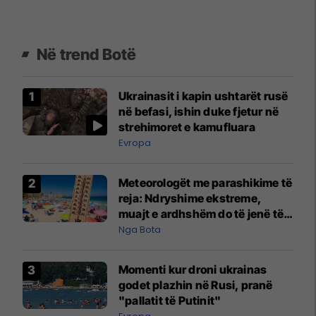
Në trend Botë
Ukrainasit i kapin ushtarët rusë
në befasi, ishin duke fjetur në
strehimoret e kamufluara
Evropa
Meteorologët me parashikime të
reja: Ndryshime ekstreme,
muajt e ardhshëm do të jenë të
pazakontë
Nga Bota
Momenti kur droni ukrainas
godet plazhin në Rusi, pranë
"pallatit të Putinit"