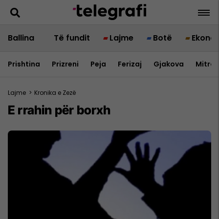
Ballina
Të fundit
Lajme
Botë
Ekono
Prishtina
Prizreni
Peja
Ferizaj
Gjakova
Mitrov
Lajme
>
Kronika e Zezë
E rrahin për borxh