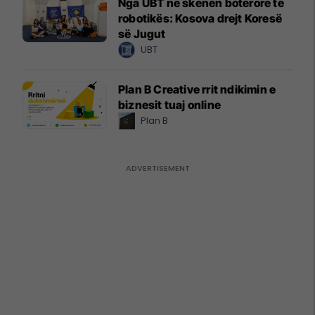
Nga UBT në skenën botërore të
robotikës: Kosova drejt Koresë
së Jugut
UBT
Plan B Creative rrit ndikimin e
biznesit tuaj online
Plan B