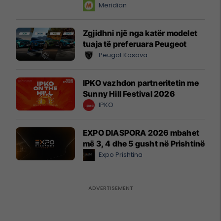
instant!
Meridian
Zgjidhni një nga katër modelet
tuaja të preferuara Peugeot
Peugot Kosova
IPKO vazhdon partneritetin me
Sunny Hill Festival 2026
IPKO
EXPO DIASPORA 2026 mbahet
më 3, 4 dhe 5 gusht në Prishtinë
Expo Prishtina