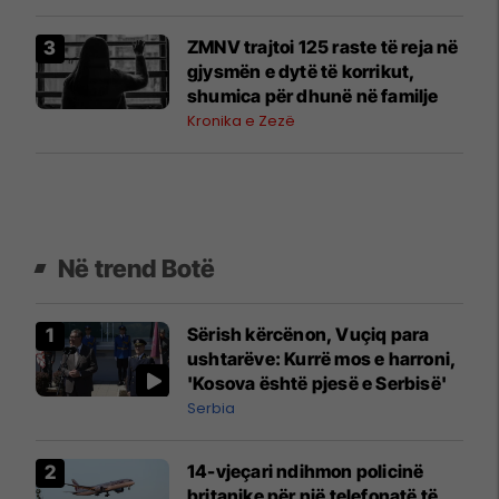
ZMNV trajtoi 125 raste të reja në
gjysmën e dytë të korrikut,
shumica për dhunë në familje
Kronika e Zezë
Në trend Botë
Sërish kërcënon, Vuçiq para
ushtarëve: Kurrë mos e harroni,
'Kosova është pjesë e Serbisë'
Serbia
14-vjeçari ndihmon policinë
britanike për një telefonatë të