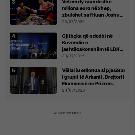
Vetëm dy raunde dhe
miliona euro në xhep,
zbulohet sa fituan Joshua
e Prenga
26/07/2026
Gjithçka që ndodhi në
Kuvendin e
jashtëzakonshëm të LDK-
së
30/07/2026
Vëllai iu etiketua si pjesëtar
i grupit të Arkanit, Drejtori i
Ekonomisë në Prizren
mohon pretendimet
24/07/2026