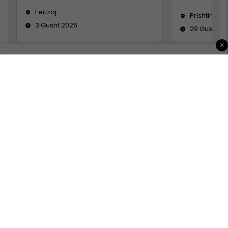
Ferizaj
Prishtinë
3 Gusht 2026
29 Gusht 2
×