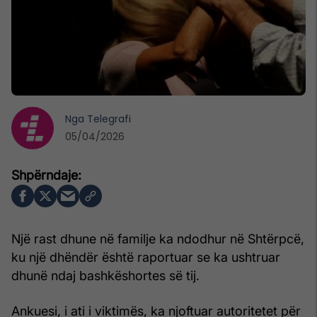
Nga
Telegrafi
05/04/2026
Një rast dhune në familje ka ndodhur në Shtërpcë,
ku një dhëndër është raportuar se ka ushtruar
dhunë ndaj bashkëshortes së tij.
Ankuesi, i ati i viktimës, ka njoftuar autoritetet për