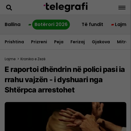
Ballina
Botërori 2026
Të fundit
Lajme
Prishtina
Prizreni
Peja
Ferizaj
Gjakova
Mitrov
Lajme
>
Kronika e Zezë
E raportoi dhëndrin në polici pasi ia
rrahu vajzën - i dyshuari nga
Shtërpca arrestohet