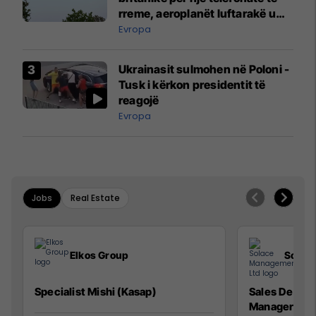
rreme, aeroplanët luftarakë u
ngritën në ajër për të
Evropa
interceptuar fluturaken e Qatar
Airways që po shkonte drejt
Ukrainasit sulmohen në Poloni -
Mançesterit
Tusk i kërkon presidentit të
reagojë
Evropa
Jobs
Real Estate
Elkos Group
Solac
Specialist Mishi (Kasap)
Sales Devel
Manager