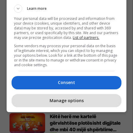
Learn more
Your personal data will be processed and information from
your device (cookies, unique identifiers, and other device
data) may be stored by, accessed by and shared with 369
partners, or used specifically by this site. We and our partners
may use precise geolocation data.
List of partners.
Some vendors may process your personal data on the basis
of legitimate interest, which you can object to by managing
your options below. Look for a link at the bottom of this page
or in the site menu to manage or withdraw consent in privacy
and cookie settings.
Consent
Promo
Reklamo këtu
Manage options
Këtë herë me kartelë
gërvishtëse plotësisht digjitale
dhe mbi 40 mijë shpërblime