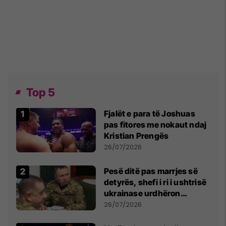
Top 5
Fjalët e para të Joshuas
pas fitores me nokaut ndaj
Kristian Prengës
26/07/2026
Pesë ditë pas marrjes së
detyrës, shefi i ri i ushtrisë
ukrainase urdhëron
kontroll të madh
26/07/2026