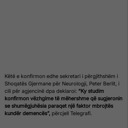
Këtë e konfirmon edhe sekretari i përgjithshëm i
Shoqatës Gjermane për Neurologji, Peter Berlit, i
cili për agjencinë dpa deklaroi:
“Ky studim
konfirmon vëzhgime të mëhershme që sugjeronin
se shumëgjuhësia paraqet një faktor mbrojtës
kundër demencës”,
përcjell Telegrafi.