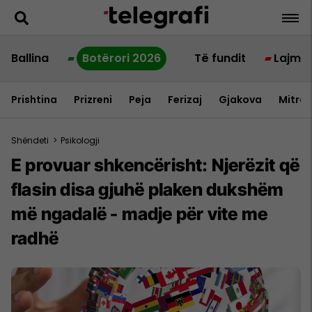
Ballina
Botërori 2026
Të fundit
Lajme
Prishtina
Prizreni
Peja
Ferizaj
Gjakova
Mitrov
Shëndeti
>
Psikologji
E provuar shkencërisht: Njerëzit që
flasin disa gjuhë plaken dukshëm
më ngadalë - madje për vite me
radhë