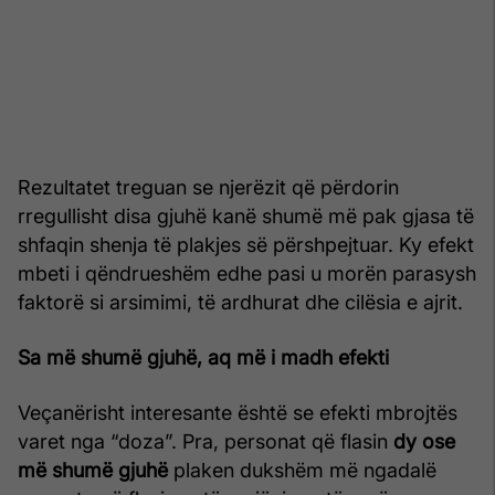
Rezultatet treguan se njerëzit që përdorin
rregullisht disa gjuhë kanë shumë më pak gjasa të
shfaqin shenja të plakjes së përshpejtuar. Ky efekt
mbeti i qëndrueshëm edhe pasi u morën parasysh
faktorë si arsimimi, të ardhurat dhe cilësia e ajrit.
Sa më shumë gjuhë, aq më i madh efekti
Veçanërisht interesante është se efekti mbrojtës
varet nga “doza”. Pra, personat që flasin
dy ose
më shumë gjuhë
plaken dukshëm më ngadalë