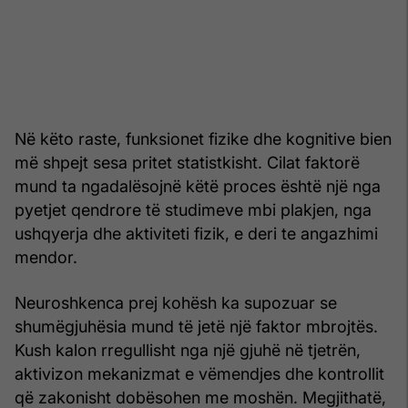
Në këto raste, funksionet fizike dhe kognitive bien
më shpejt sesa pritet statistkisht. Cilat faktorë
mund ta ngadalësojnë këtë proces është një nga
pyetjet qendrore të studimeve mbi plakjen, nga
ushqyerja dhe aktiviteti fizik, e deri te angazhimi
mendor.
Neuroshkenca prej kohësh ka supozuar se
shumëgjuhësia mund të jetë një faktor mbrojtës.
Kush kalon rregullisht nga një gjuhë në tjetrën,
aktivizon mekanizmat e vëmendjes dhe kontrollit
që zakonisht dobësohen me moshën. Megjithatë,