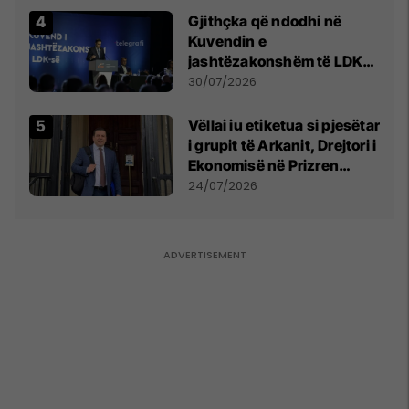
Gjithçka që ndodhi në
Kuvendin e
jashtëzakonshëm të LDK-
së
30/07/2026
Vëllai iu etiketua si pjesëtar
i grupit të Arkanit, Drejtori i
Ekonomisë në Prizren
mohon pretendimet
24/07/2026