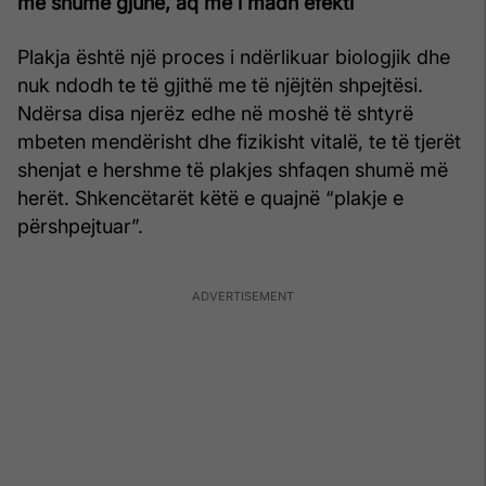
më shumë gjuhë, aq më i madh efekti
Plakja është një proces i ndërlikuar biologjik dhe
nuk ndodh te të gjithë me të njëjtën shpejtësi.
Ndërsa disa njerëz edhe në moshë të shtyrë
mbeten mendërisht dhe fizikisht vitalë, te të tjerët
shenjat e hershme të plakjes shfaqen shumë më
herët. Shkencëtarët këtë e quajnë “plakje e
përshpejtuar”.