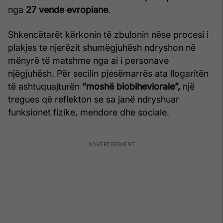
nga
27 vende evropiane
.
Shkencëtarët kërkonin të zbulonin nëse procesi i
plakjes te njerëzit shumëgjuhësh ndryshon në
mënyrë të matshme nga ai i personave
njëgjuhësh. Për secilin pjesëmarrës ata llogaritën
të ashtuquajturën
“moshë biobiheviorale”,
një
tregues që reflekton se sa janë ndryshuar
funksionet fizike, mendore dhe sociale.