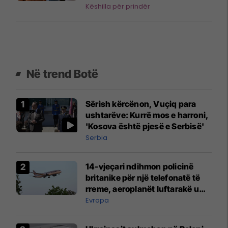
Këshilla për prindër
Në trend Botë
Sërish kërcënon, Vuçiq para
ushtarëve: Kurrë mos e harroni,
'Kosova është pjesë e Serbisë'
Serbia
14-vjeçari ndihmon policinë
britanike për një telefonatë të
rreme, aeroplanët luftarakë u
ngritën në ajër për të
Evropa
interceptuar fluturaken e Qatar
Airways që po shkonte drejt