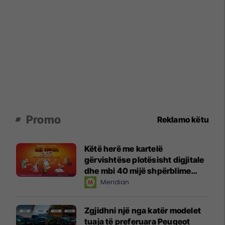
Promo
Reklamo këtu
Këtë herë me kartelë
gërvishtëse plotësisht digjitale
dhe mbi 40 mijë shpërblime
instant!
Meridian
Zgjidhni një nga katër modelet
tuaja të preferuara Peugeot