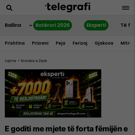
Ballina
Botërori 2026
Eksperti
Të fu
Prishtina
Prizreni
Peja
Ferizaj
Gjakova
Mitrov
Lajme
>
Kronika e Zezë
E goditi me mjete të forta fëmijën e