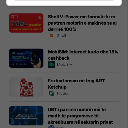
Shell V-Power me formulë të re
pastron motorin e makinës suaj
deri në 100%
Shell
MobiSIM: Internet kudo dhe 15%
cashback
MobiSIM
Frutex lanson në treg ART
Ketchup
Frutex
UBT i pari me numrin më të
madh të programeve të
akredituara në sektorin privat