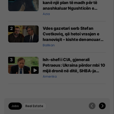
kanë një plan të madh për të
anashkaluar Ngushticën e
Hormuzit
Azia
Vdes gazetari serb Stefan
Cvetkoviq, që hetoi vrasjen e
Ivanoviqit – kishte denoncuar
kërcënime ndaj vëllezërve
Ballkan
Vuçiq
Ish-shefi i CIA, gjenerali
Petraeus: Ukraina përdor mbi 10
mijë dronë në ditë, SHBA-ja
mbetet shumë prapa në
Amerika
prodhim
Jobs
Real Estate