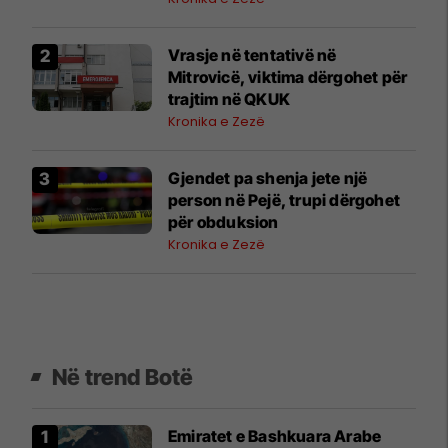
Vrasje në tentativë në
Mitrovicë, viktima dërgohet për
trajtim në QKUK
Kronika e Zezë
Gjendet pa shenja jete një
person në Pejë, trupi dërgohet
për obduksion
Kronika e Zezë
Në trend Botë
Emiratet e Bashkuara Arabe