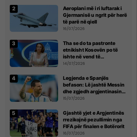
Aeroplani më i ri luftarak i
Gjermanisë u ngrit për herë
të parë në qiell
16/07/2026
Tha se do ta pastronte
etnikisht Kosovën po të
ishte në vend të
Millosheviqit, Lëvizja e
14/07/2026
Qytetarëve të Lirë në Serbi
kërkon shkarkimin e
Legjenda e Spanjës
menjëhershëm të
befason: Lë jashtë Messin
Snezhana Paunoviq
dhe zgjedh argjentinasin
më të mirë në botë
15/07/2026
Gjashtë yjet e Argjentinës
rrezikojnë pezullimin nga
FIFA për finalen e Botërorit
16/07/2026