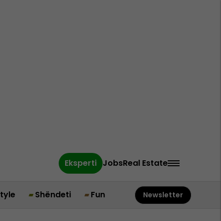
Eksperti
Jobs
Real Estate
style
Shëndeti
Fun
Newsletter