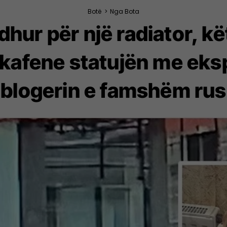
Botë
>
Nga Bota
dhur për një radiator, kë
 kafene statujën me eksp
blogerin e famshëm rus