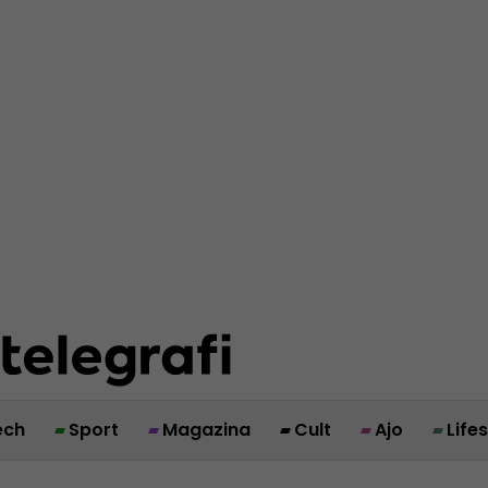
ech
Sport
Magazina
Cult
Ajo
Life