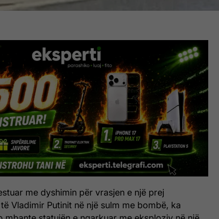
estuar me dyshimin për vrasjen e një prej
të Vladimir Putinit në një sulm me bombë, ka
jo mbante statujën e ngarkuar me eksploziv në një