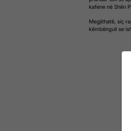
kafene në Shën P
Megjithatë, siç ra
këmbënguli se is