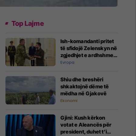
Top Lajme
Ish-komandanti pritet
të sfidojë Zelenskyn në
zgjedhjet e ardhshme
presidenciale në
Evropa
Ukrainë
Shiu dhe breshëri
shkaktojnë dëme të
mëdha në Gjakovë
Ekonomi
Gjini: Kush kërkon
votat e Aleancës për
president, duhet t’i