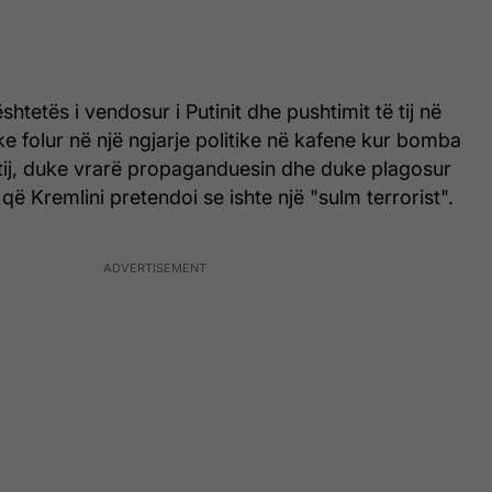
htetës i vendosur i Putinit dhe pushtimit të tij në
ke folur në një ngjarje politike në kafene kur bomba
tij, duke vrarë propaganduesin dhe duke plagosur
 që Kremlini pretendoi se ishte një "sulm terrorist".