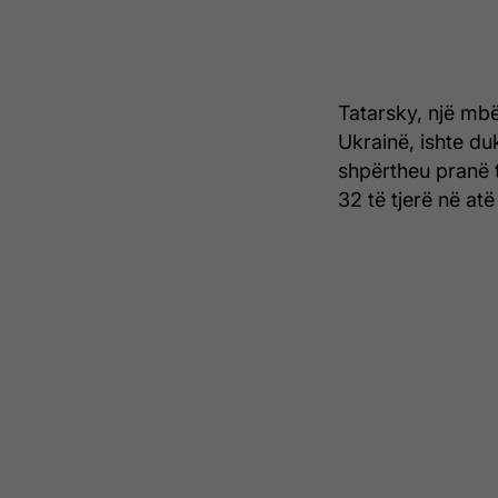
Tatarsky, një mbës
Ukrainë, ishte du
shpërtheu pranë 
32 të tjerë në atë