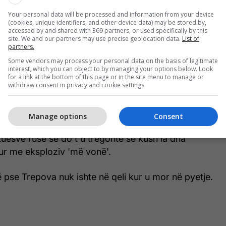
Your personal data will be processed and information from your device
 vjeçe, u filmua me duart e lidhura në një radiator
(cookies, unique identifiers, and other device data) may be stored by,
accessed by and shared with 369 partners, or used specifically by this
në pyetje nga hetuesit rusë për vrasjen e
site. We and our partners may use precise geolocation data.
List of
partners.
 Kremlinit, Vladen Tatarsky, 40 vjeç.
Some vendors may process your personal data on the basis of legitimate
interest, which you can object to by managing your options below. Look
epova vazhdonte të shikonte larg nga kamera
for a link at the bottom of this page or in the site menu to manage or
withdraw consent in privacy and cookie settings.
ivistja kundër luftës pranoi se e kishte çuar statujën
fenenë Street Food No 1 përpara se ajo të bëhej
ërthimin e së dielës.
Manage options
Consent
uesve rusë se do t'u tregonte se kush ia dha
ur me eksploziv 'më vonë'.
 pse Trepova nuk ishte në qeli kur u mor në pyetje.