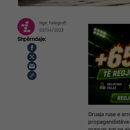
Nga
Telegrafi
03/04/2023
Gruaja ruse e arr
propagandistëve 
pranuar sot se a