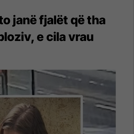
to janë fjalët që tha
loziv, e cila vrau