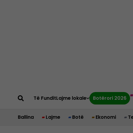
Të Fundit
Lajme lokale
Botërori 2026
Ballina
Lajme
Botë
Ekonomi
T