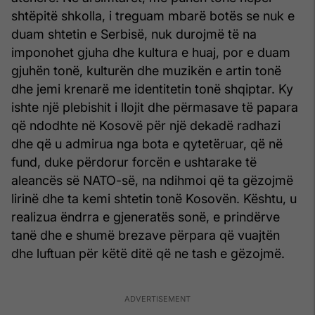
shtëpitë shkolla, i treguam mbarë botës se nuk e
duam shtetin e Serbisë, nuk durojmë të na
imponohet gjuha dhe kultura e huaj, por e duam
gjuhën tonë, kulturën dhe muzikën e artin tonë
dhe jemi krenarë me identitetin tonë shqiptar. Ky
ishte një plebishit i llojit dhe përmasave të papara
që ndodhte në Kosovë për një dekadë radhazi
dhe që u admirua nga bota e qytetëruar, që në
fund, duke përdorur forcën e ushtarake të
aleancës së NATO-së, na ndihmoi që ta gëzojmë
lirinë dhe ta kemi shtetin tonë Kosovën. Kështu, u
realizua ëndrra e gjeneratës sonë, e prindërve
tanë dhe e shumë brezave përpara që vuajtën
dhe luftuan për këtë ditë që ne tash e gëzojmë.