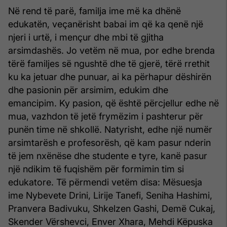
Në rend të parë, familja ime më ka dhënë
edukatën, veçanërisht babai im që ka qenë një
njeri i urtë, i mençur dhe mbi të gjitha
arsimdashës. Jo vetëm në mua, por edhe brenda
tërë familjes së ngushtë dhe të gjerë, tërë rrethit
ku ka jetuar dhe punuar, ai ka përhapur dëshirën
dhe pasionin për arsimim, edukim dhe
emancipim. Ky pasion, që është përcjellur edhe në
mua, vazhdon të jetë frymëzim i pashterur për
punën time në shkollë. Natyrisht, edhe një numër
arsimtarësh e profesorësh, që kam pasur nderin
të jem nxënëse dhe studente e tyre, kanë pasur
një ndikim të fuqishëm për formimin tim si
edukatore. Të përmendi vetëm disa: Mësuesja
ime Nybevete Drini, Lirije Tanefi, Seniha Hashimi,
Pranvera Badivuku, Shkelzen Gashi, Demë Cukaj,
Skender Vërshevci, Enver Xhara, Mehdi Këpuska