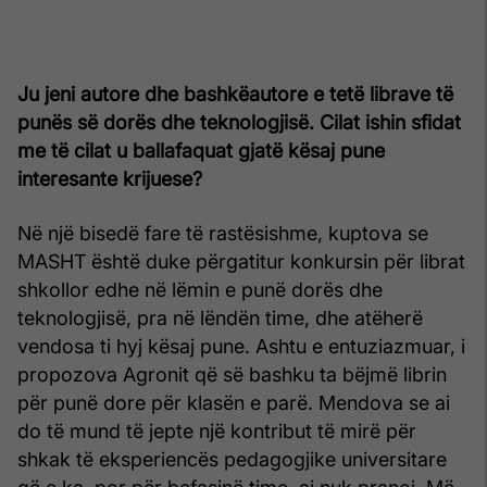
Ju jeni autore dhe bashkëautore e tetë librave të
punës së dorës dhe teknologjisë. Cilat ishin sfidat
me të cilat u ballafaquat gjatë kësaj pune
interesante krijuese?
Në një bisedë fare të rastësishme, kuptova se
MASHT është duke përgatitur konkursin për librat
shkollor edhe në lëmin e punë dorës dhe
teknologjisë, pra në lëndën time, dhe atëherë
vendosa ti hyj kësaj pune. Ashtu e entuziazmuar, i
propozova Agronit që së bashku ta bëjmë librin
për punë dore për klasën e parë. Mendova se ai
do të mund të jepte një kontribut të mirë për
shkak të eksperiencës pedagogjike universitare