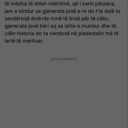
të mëdha të shtet-ndërtimit, që i kemi përpara,
jam e bindur se gjenerata jonë e re do t'ia dalë ta
sendërtojë ëndrrën tonë të lirisë për të cilën,
gjenerata jonë bëri aq sa ishte e mundur dhe të
cilën historia do ta vendosë në piedestalin më të
lartë të merituar.