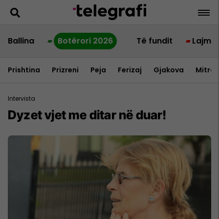
Ballina
Botërori 2026
Të fundit
Lajme
Prishtina
Prizreni
Peja
Ferizaj
Gjakova
Mitrov
Intervista
Dyzet vjet me ditar në duar!