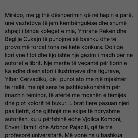
Mirëpo, me gjithë dëshpërimin që në hapin e parë,
unë vazhdova të jem këmbëngulëse dhe shumë
shpejt i binda koleget e mia, Ymrane Rekën dhe
Beglije Cukajn të punojmë së bashku dhe të
provojmë forcat tona në këtë konkurs. Doli që
libri ynë fitoi dhe kjo ishte një gëzim i madh për ne
autoret e librit. Një meritë të veçantë për librin e
ka edhe disenjatori i ilustrimeve dhe figurave,
Ylber Cërvadiku, që i punoi ato me një mjeshtëri
të rrallë, me një sens të jashtëzakonshëm për
imazhin fëminor, të afërtë me moshën e fëmijës
dhe plot kolorit të bukur. Librat tjerë pasuan njëri
pas tjetrit, dhe gjithnjë me ekipe të ndryshme
autorësh, ku u përfshinë edhe Vjollca Komoni,
Enver Hamiti dhe Arbnor Pajaziti, që të tre
profesorë universitarë. Më vonë na u bashkua