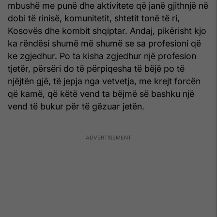
mbushë me punë dhe aktivitete që janë gjithnjë në
dobi të rinisë, komunitetit, shtetit tonë të ri,
Kosovës dhe kombit shqiptar. Andaj, pikërisht kjo
ka rëndësi shumë më shumë se sa profesioni që
ke zgjedhur. Po ta kisha zgjedhur një profesion
tjetër, përsëri do të përpiqesha të bëjë po të
njëjtën gjë, të jepja nga vetvetja, me krejt forcën
që kamë, që këtë vend ta bëjmë së bashku një
vend të bukur për të gëzuar jetën.