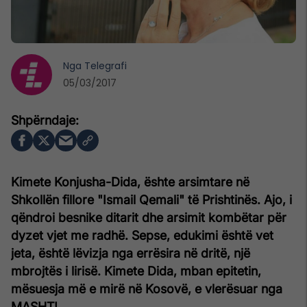
Nga
Telegrafi
05/03/2017
Kimete Konjusha-Dida, ështe arsimtare në
Shkollën fillore "Ismail Qemali" të Prishtinës. Ajo, i
qëndroi besnike ditarit dhe arsimit kombëtar për
dyzet vjet me radhë. Sepse, edukimi është vet
jeta, është lëvizja nga errësira në dritë, një
mbrojtës i lirisë. Kimete Dida, mban epitetin,
mësuesja më e mirë në Kosovë, e vlerësuar nga
MASHT!