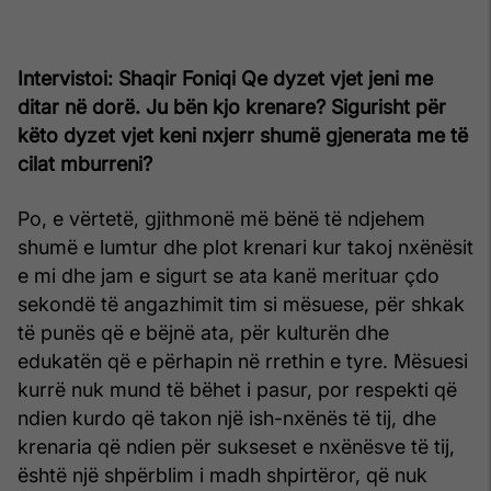
Intervistoi: Shaqir Foniqi
Qe dyzet vjet jeni me
ditar në dorë. Ju bën kjo krenare? Sigurisht për
këto dyzet vjet keni nxjerr shumë gjenerata me të
cilat mburreni?
Po, e vërtetë, gjithmonë më bënë të ndjehem
shumë e lumtur dhe plot krenari kur takoj nxënësit
e mi dhe jam e sigurt se ata kanë merituar çdo
sekondë të angazhimit tim si mësuese, për shkak
të punës që e bëjnë ata, për kulturën dhe
edukatën që e përhapin në rrethin e tyre. Mësuesi
kurrë nuk mund të bëhet i pasur, por respekti që
ndien kurdo që takon një ish-nxënës të tij, dhe
krenaria që ndien për sukseset e nxënësve të tij,
është një shpërblim i madh shpirtëror, që nuk