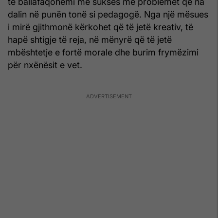
të ballafaqohemi me sukses me problemet që na
dalin në punën tonë si pedagogë. Nga një mësues
i mirë gjithmonë kërkohet që të jetë kreativ, të
hapë shtigje të reja, në mënyrë që të jetë
mbështetje e fortë morale dhe burim frymëzimi
për nxënësit e vet.