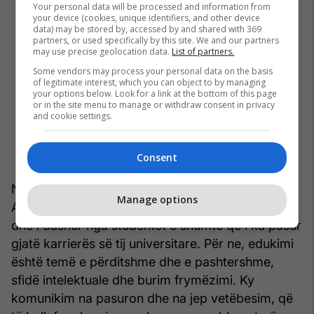
Your personal data will be processed and information from
your device (cookies, unique identifiers, and other device
data) may be stored by, accessed by and shared with 369
partners, or used specifically by this site. We and our partners
may use precise geolocation data.
List of partners.
Some vendors may process your personal data on the basis
of legitimate interest, which you can object to by managing
your options below. Look for a link at the bottom of this page
or in the site menu to manage or withdraw consent in privacy
and cookie settings.
Consent
Në fund dua të përmend edhe shokun tim të jetës
Manage options
Agronin që është një pedagog i shkëlqyeshëm
dhe i dashur nga studentët e shumtë që i ka pasur
gjatë karrierës së tij universitare. Për ne, edukimi
është temë e përditshme dhe e pashtershme,
sfidë intelektuale dhe burim frymëzimi. Ky
komunikim na pasuron dhe na jep vetëbesim, që