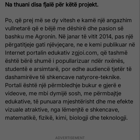
Na thuani disa fjalë për këtë projekt.
Po, që prej më se dy vitesh e kamë një angazhim
vullnetarë që e bëjë me dëshirë dhe pasion së
bashku me Agronin. Në janar të vitit 2014, pas një
përgatitjeje gati njëvjeçare, ne e kemi publikuar në
Internet portalin edukativ zgjoi.com, që tashmë
është bërë shumë i popullarizuar ndër nxënës,
studentë e arsimtarë, por edhe audiencë tjetër të
dashamirëve të shkencave natyrore-teknike.
Portali është një përmbledhje bukur e gjerë e
videove, me mbi dymijë sosh, me përmbajtje
edukative, të punuara mjeshtërisht dhe me efekte
vizuale atraktive, nga lëmenjtë e shkencave,
matematikë, fizikë, kimi, biologji dhe teknologji.