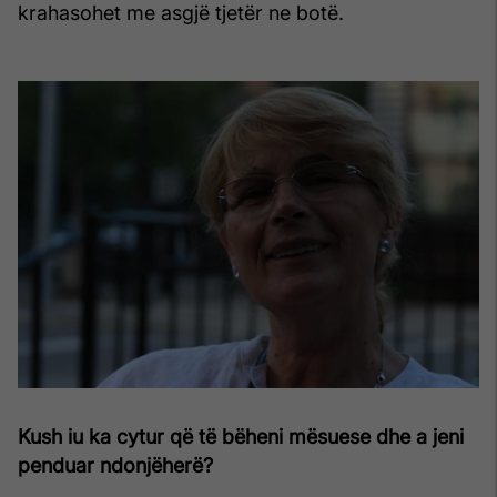
krahasohet me asgjë tjetër ne botë.
Kush iu ka cytur që të bëheni mësuese dhe a jeni
penduar ndonjëherë?