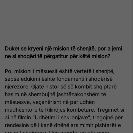
Duket se kryeni një mision të shenjtë, por a jemi
ne si shoqëri të përgatitur për këtë mision?
Po, misioni i mësuesit është vërtetë i shenjtë,
sepse edukimi është fondamenti i shoqërisë
njerëzore. Gjatë historisë së kombit shqiptarë
hasim në shembuj të jashtëzakonshëm të
mësuesve, veçanërisht në periudhën
madhështore të Rilindjes kombëtare. Tregimet si
ai në filmin “Udhëtimi i shkronjave”, tregojnë për
rëndësinë që i kanë dhënë arsimimit pishtarët e
arsimit shqiptarë. Unë mendoj se për neve,