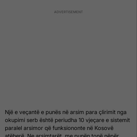
Një e veçantë e punës në arsim para çlirimit nga
okupimi serb është periudha 10 vjeçare e sistemit
paralel arsimor që funksiononte në Kosovë
atëherë. Ne arsimtarët, me punën tonë nëpër