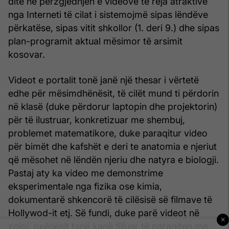
ditë në përzgjedhjen e videove të reja atraktive
nga Interneti të cilat i sistemojmë sipas lëndëve
përkatëse, sipas vitit shkollor (1. deri 9.) dhe sipas
plan-programit aktual mësimor të arsimit
kosovar.
Videot e portalit tonë janë një thesar i vërtetë
edhe për mësimdhënësit, të cilët mund ti përdorin
në klasë (duke përdorur laptopin dhe projektorin)
për të ilustruar, konkretizuar me shembuj,
problemet matematikore, duke paraqitur video
për bimët dhe kafshët e deri te anatomia e njeriut
që mësohet në lëndën njeriu dhe natyra e biologji.
Pastaj aty ka video me demonstrime
eksperimentale nga fizika ose kimia,
dokumentarë shkencorë të cilësisë së filmave të
Hollywod-it etj. Së fundi, duke parë videot në
×
zgjoi, nxënësit tanë kanë filluar të paraqiten me