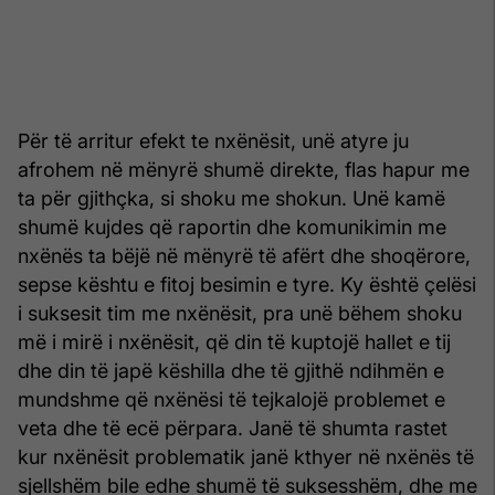
Për të arritur efekt te nxënësit, unë atyre ju
afrohem në mënyrë shumë direkte, flas hapur me
ta për gjithçka, si shoku me shokun. Unë kamë
shumë kujdes që raportin dhe komunikimin me
nxënës ta bëjë në mënyrë të afërt dhe shoqërore,
sepse kështu e fitoj besimin e tyre. Ky është çelësi
i suksesit tim me nxënësit, pra unë bëhem shoku
më i mirë i nxënësit, që din të kuptojë hallet e tij
dhe din të japë këshilla dhe të gjithë ndihmën e
mundshme që nxënësi të tejkalojë problemet e
veta dhe të ecë përpara. Janë të shumta rastet
kur nxënësit problematik janë kthyer në nxënës të
sjellshëm bile edhe shumë të suksesshëm, dhe me