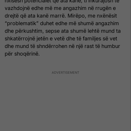
nxisësh potencialet që ata kanë, ti inkurajosh të
vazhdojnë edhe më me angazhim në rrugën e
drejtë që ata kanë marrë. Mirëpo, me nxënësit
“problematik” duhet edhe më shumë angazhim
dhe përkushtim, sepse ata shumë lehtë mund ta
shkatërrojnë jetën e vetë dhe të familjes së vet
dhe mund të shndërrohen në një rast të humbur
për shoqërinë.