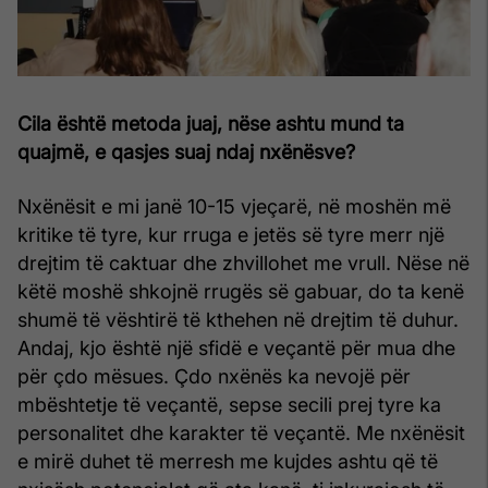
Cila është metoda juaj, nëse ashtu mund ta
quajmë, e qasjes suaj ndaj nxënësve?
Nxënësit e mi janë 10-15 vjeçarë, në moshën më
kritike të tyre, kur rruga e jetës së tyre merr një
drejtim të caktuar dhe zhvillohet me vrull. Nëse në
këtë moshë shkojnë rrugës së gabuar, do ta kenë
shumë të vështirë të kthehen në drejtim të duhur.
Andaj, kjo është një sfidë e veçantë për mua dhe
për çdo mësues. Çdo nxënës ka nevojë për
mbështetje të veçantë, sepse secili prej tyre ka
personalitet dhe karakter të veçantë. Me nxënësit
e mirë duhet të merresh me kujdes ashtu që të