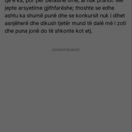
që e ka, por për befasinë time, ai nuk pranoi. Më
jepte arsyetime gjithfarëshe; thoshte se edhe
ashtu ka shumë punë dhe se konkursit nuk i dihet
asnjëherë dhe dikush tjetër mund të dalë më i zoti
dhe puna jonë do të shkonte kot etj.