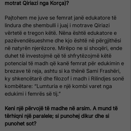
motrat Qiriazi nga Korça)?
Pajtohem me juve se femrat janë edukatore të
lindura dhe shembulli i juaj i motrave Qiriazi
vërtetë e tregon këtë. Nëna është edukatore e
pazëvendësueshme dhe kjo është në përgjithësi
në natyrën njerëzore. Mirëpo ne si shoqëri, ende
duhet të investojmë që të shfrytëzojmë këtë
potencial të madh që kanë femrat për edukimin e
brezave të reja, ashtu si ka thënë Sami Frashëri,
ky shkencëtarë dhe filozof i madh i Rilindjes sonë
kombëtare: “Lumturia e një kombi varet nga
edukimi i femrës së tij.”
Keni një përvojë të madhe në arsim. A mund të
tërhiqni një paralele; si punohej dikur dhe si
punohet sot?