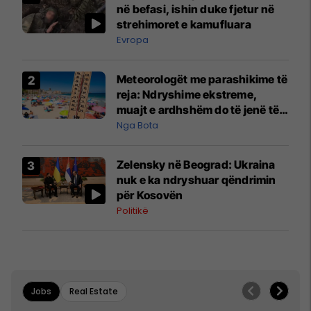
në befasi, ishin duke fjetur në
strehimoret e kamufluara
Evropa
Meteorologët me parashikime të
reja: Ndryshime ekstreme,
muajt e ardhshëm do të jenë të
pazakontë
Nga Bota
Zelensky në Beograd: Ukraina
nuk e ka ndryshuar qëndrimin
për Kosovën
Politikë
Jobs
Real Estate