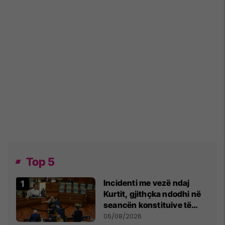
Top 5
Incidenti me vezë ndaj
Kurtit, gjithçka ndodhi në
seancën konstituive të
Kuvendit
06/08/2026