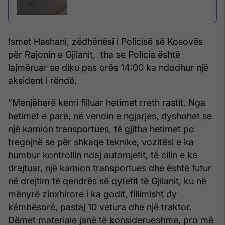
Ismet Hashani, zëdhënësi i Policisë së Kosovës
për Rajonin e Gjilanit, tha se Policia është
lajmëruar se diku pas orës 14:00 ka ndodhur një
aksident i rëndë.
“Menjëherë kemi filluar hetimet rreth rastit. Nga
hetimet e parë, në vendin e ngjarjes, dyshohet se
një kamion transportues, të gjitha hetimet po
tregojnë se për shkaqe teknike, vozitësi e ka
humbur kontrollin ndaj automjetit, të cilin e ka
drejtuar, një kamion transportues dhe është futur
në drejtim të qendrës së qytetit të Gjilanit, ku në
mënyrë zinxhirore i ka godit, fillimisht dy
këmbësorë, pastaj 10 vetura dhe një traktor.
Dëmet materiale janë të konsiderueshme, pro më