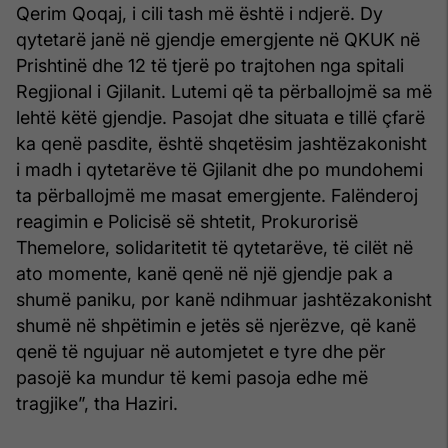
Qerim Qoqaj, i cili tash më është i ndjerë. Dy
qytetarë janë në gjendje emergjente në QKUK në
Prishtinë dhe 12 të tjerë po trajtohen nga spitali
Regjional i Gjilanit. Lutemi që ta përballojmë sa më
lehtë këtë gjendje. Pasojat dhe situata e tillë çfarë
ka qenë pasdite, është shqetësim jashtëzakonisht
i madh i qytetarëve të Gjilanit dhe po mundohemi
ta përballojmë me masat emergjente. Falënderoj
reagimin e Policisë së shtetit, Prokurorisë
Themelore, solidaritetit të qytetarëve, të cilët në
ato momente, kanë qenë në një gjendje pak a
shumë paniku, por kanë ndihmuar jashtëzakonisht
shumë në shpëtimin e jetës së njerëzve, që kanë
qenë të ngujuar në automjetet e tyre dhe për
pasojë ka mundur të kemi pasoja edhe më
tragjike”, tha Haziri.