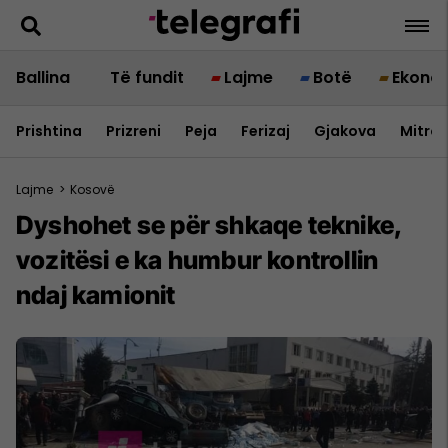
Ballina
Të fundit
Lajme
Botë
Ekono
Prishtina
Prizreni
Peja
Ferizaj
Gjakova
Mitrov
Lajme
>
Kosovë
Dyshohet se për shkaqe teknike,
vozitësi e ka humbur kontrollin
ndaj kamionit