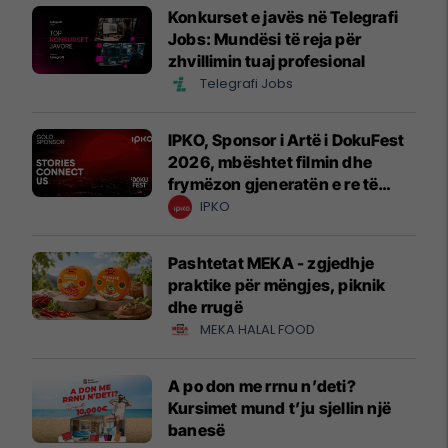
Konkurset e javës në Telegrafi
Jobs: Mundësi të reja për
zhvillimin tuaj profesional
Telegrafi Jobs
IPKO, Sponsor i Artë i DokuFest
2026, mbështet filmin dhe
frymëzon gjeneratën e re të
krijuesve
IPKO
Pashtetat MEKA - zgjedhje
praktike për mëngjes, piknik
dhe rrugë
MEKA HALAL FOOD
A po don me rrnu n’deti?
Kursimet mund t’ju sjellin një
banesë