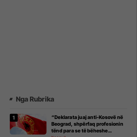
Nga Rubrika
“Deklarata juaj anti-Kosovë në
Beograd, shpërfaq profesionin
tënd para se të bëheshe