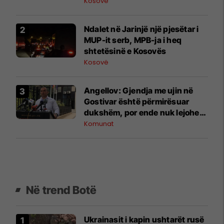
president”, OVL e UÇK-së i
Kosovë
reagon Zelenskyt
Ndalet në Jarinjë një pjesëtar i
MUP-it serb, MPB-ja i heq
shtetësinë e Kosovës
Kosovë
Angellov: Gjendja me ujin në
Gostivar është përmirësuar
dukshëm, por ende nuk lejohet
për pije
Komunat
Në trend Botë
Ukrainasit i kapin ushtarët rusë