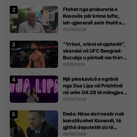
Ftohet nga prokuroria e
Kosovës për krime lufte,
ish-gjenerali serb thotë se
dikush e tradhtoi në
02/08/2026
Beograd
“Vrisni, vrisni shqiptarët”,
skandal në UFC Beograd:
Buzukja u përball me thirrje
anti-shqiptare nga
01/08/2026
tribunat
Një pleskavicë e ngrënë
nga Dua Lipa në Prishtinë
në orën 04:28 të mëngjesit
- dhe bota digjitale serbe
03/08/2026
shpall gjendjen e luftës
Deda: Nëse deri nesër nuk
konstituohet Kuvendi, të
gjithë deputetët do të
bëjnë shkelje të rëndë
06/08/2026