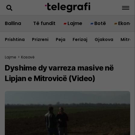
Ballina
Të fundit
Lajme
Botë
Ekono
Prishtina
Prizreni
Peja
Ferizaj
Gjakova
Mitrov
Lajme
>
Kosovë
Dyshime dy varreza masive në
Lipjan e Mitrovicë (Video)