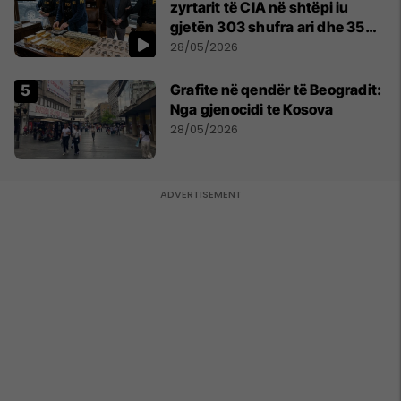
zyrtarit të CIA në shtëpi iu
gjetën 303 shufra ari dhe 35
orë luksoze Rolex
28/05/2026
Grafite në qendër të Beogradit:
Nga gjenocidi te Kosova
28/05/2026