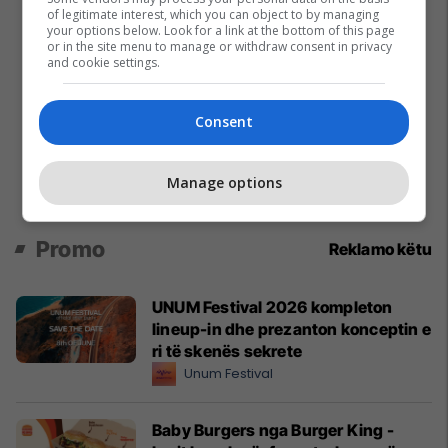
of legitimate interest, which you can object to by managing
your options below. Look for a link at the bottom of this page
or in the site menu to manage or withdraw consent in privacy
and cookie settings.
Consent
Manage options
Promo
Reklamo këtu
UNUM Festival 2026 kompleton
lineup-in dhe prezanton konceptin e
ri të skenës sekrete
Unum Festival
Baby Burgers nga Burger King -