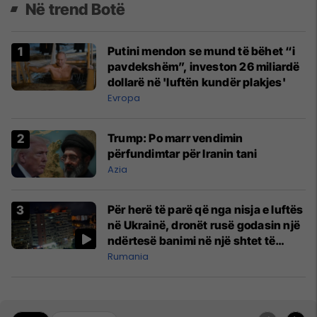
Në trend Botë
Putini mendon se mund të bëhet “i
pavdekshëm”, investon 26 miliardë
dollarë në 'luftën kundër plakjes'
Evropa
Trump: Po marr vendimin
përfundimtar për Iranin tani
Azia
Për herë të parë që nga nisja e luftës
në Ukrainë, dronët rusë godasin një
ndërtesë banimi në një shtet të
NATO-s
Rumania