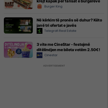
krejt kapak për fansat e burgerëve
Burger King
Në kërkim të pronës së duhur? Këto
janë tri ofertat e javës
Telegrafi Real Estate
3 vite me CineStar - festojmë
ditëlindjen me bileta vetëm 2.50€!
Cinestar