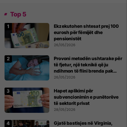
Top 5
Ekzekutohen shtesat prej 100
eurosh për fëmijët dhe
pensionistët
26/05/2026
Provoni metodën ushtarake për
të fjetur, një teknikë që ju
ndihmon të flini brenda pak
minutash
26/05/2026
Hapet aplikimi për
subvencionimin e punëtorëve
të sektorit privat
28/05/2026
Gjatë bastisjes në Virginia,