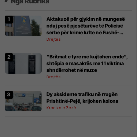
Nga Rubrika
Aktakuzë për gjykim në mungesë
ndaj pesë pjesëtarëve të Policisë
serbe për krime lufte në Fushë-
Kosovë
Drejtësi
​“Britmat e tyre më kujtohen ende”,
shtëpia e masakrës me 11 viktima
shndërrohet në muze
Drejtësi
Dy aksidente trafiku në rrugën
Prishtinë-Pejë, krijohen kolona
Kronika e Zezë