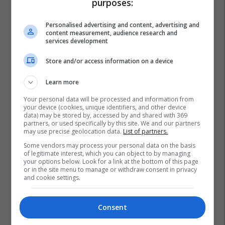
purposes:
Personalised advertising and content, advertising and
content measurement, audience research and
services development
Store and/or access information on a device
Learn more
Your personal data will be processed and information from
your device (cookies, unique identifiers, and other device
data) may be stored by, accessed by and shared with 369
partners, or used specifically by this site. We and our partners
may use precise geolocation data.
List of partners.
Some vendors may process your personal data on the basis
of legitimate interest, which you can object to by managing
Mpb Maqedoni
Haraçinë
Pthp-Maqedoni
your options below. Look for a link at the bottom of this page
or in the site menu to manage or withdraw consent in privacy
and cookie settings.
Consent