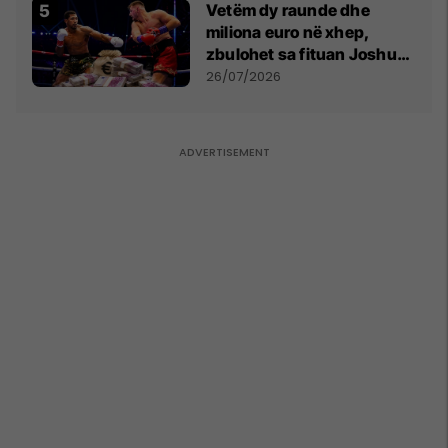
Vetëm dy raunde dhe
miliona euro në xhep,
zbulohet sa fituan Joshua
e Prenga
26/07/2026