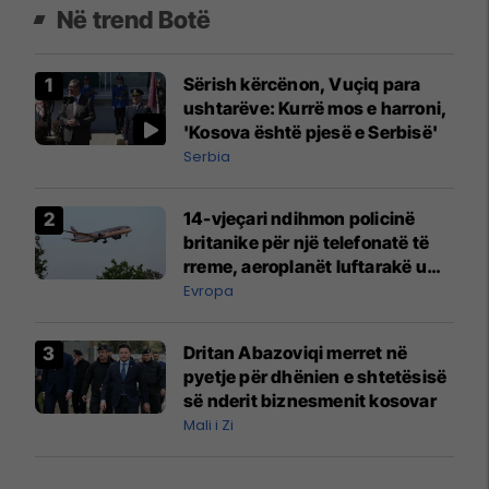
Në trend Botë
Sërish kërcënon, Vuçiq para
ushtarëve: Kurrë mos e harroni,
'Kosova është pjesë e Serbisë'
Serbia
14-vjeçari ndihmon policinë
britanike për një telefonatë të
rreme, aeroplanët luftarakë u
ngritën në ajër për të
Evropa
interceptuar fluturaken e Qatar
Airways që po shkonte drejt
Dritan Abazoviqi merret në
Mançesterit
pyetje për dhënien e shtetësisë
së nderit biznesmenit kosovar
Mali i Zi