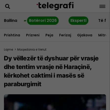
Ballina
Botërori 2026
Eksperti
Të fu
Prishtina
Prizreni
Peja
Ferizaj
Gjakova
Mitrov
Lajme
>
Maqedonia e Veriut
Dy vëllezër të dyshuar për vrasje
dhe tentim vrasje në Haraçinë,
kërkohet caktimi i masës së
paraburgimit