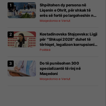
Shpëtohen dy persona në
Liqenin e Ohrit, për shkak të
erës së fortë po largoheshin në
mënyrë të pakontrolluar nga
Maqedonia e Veriut
bregu
Kostadinovska Stojçevska: Ligji
për “Shkupi 2028” duhet të
tërhiqet, legalizon korrupsionin
dhe anashkalon prokurorimet
Politikë
publike
Do të punësohen 300
specializantë të rinj në
Maqedoni
Maqedonia e Veriut