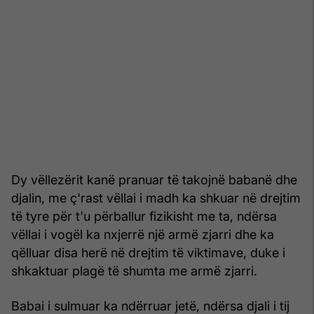
Dy vëllezërit kanë pranuar të takojnë babanë dhe
djalin, me ç'rast vëllai i madh ka shkuar në drejtim
të tyre për t'u përballur fizikisht me ta, ndërsa
vëllai i vogël ka nxjerrë një armë zjarri dhe ka
qëlluar disa herë në drejtim të viktimave, duke i
shkaktuar plagë të shumta me armë zjarri.
Babai i sulmuar ka ndërruar jetë, ndërsa djali i tij