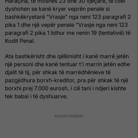
Haraçina, të moshës 23 dhe 30 vjeçare, të cilët
dyshohen se kanë kryer veprën penale si
bashkëkryetarë "Vrasje" nga neni 123 paragrafi 2
pika 1 dhe një vepër penale "Vrasje nga neni 123
paragrafi 2 pika 1 lidhur me nenin 19 (tentativë) të
Kodit Penal.
Ata bashkërisht dhe qëllimisht i kanë marrë jetën
një personi dhe kanë tentuar t'i marrin jetën edhe
djalit të tij, për shkak të marrëdhënieve të
pazgjidhura borxh-kreditor, pra për shkak të një
borxhi prej 7.000 eurosh, i cili tani i ndjeri kishte
tek babai i të dyshuarve.