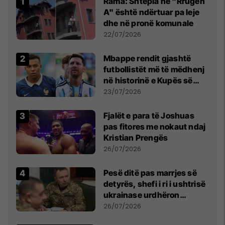
Rama: Shtëpia në "Rrugën
A" është ndërtuar pa leje
dhe në pronë komunale
22/07/2026
Mbappe rendit gjashtë
futbollistët më të mëdhenj
në historinë e Kupës së
Botës, Messi mbetet i dyti
23/07/2026
Fjalët e para të Joshuas
pas fitores me nokaut ndaj
Kristian Prengës
26/07/2026
Pesë ditë pas marrjes së
detyrës, shefi i ri i ushtrisë
ukrainase urdhëron
kontroll të madh
26/07/2026