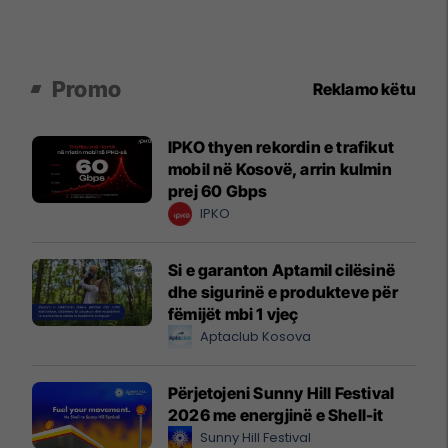
Promo
Reklamo këtu
IPKO thyen rekordin e trafikut
mobil në Kosovë, arrin kulmin
prej 60 Gbps
IPKO
Si e garanton Aptamil cilësinë
dhe sigurinë e produkteve për
fëmijët mbi 1 vjeç
Aptaclub Kosova
Përjetojeni Sunny Hill Festival
2026 me energjinë e Shell-it
Sunny Hill Festival