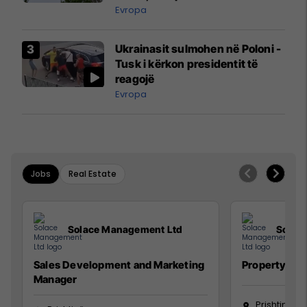
ngritën në ajër për të
Evropa
interceptuar fluturaken e Qatar
Airways që po shkonte drejt
Ukrainasit sulmohen në Poloni -
Mançesterit
Tusk i kërkon presidentit të
reagojë
Evropa
Jobs
Real Estate
Solace Management Ltd
Solac
Sales Development and Marketing
Property Ma
Manager
Prishtinë