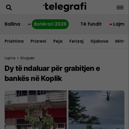
Ballina
Botërori 2026
Të fundit
Lajme
Prishtina
Prizreni
Peja
Ferizaj
Gjakova
Mitrov
Lajme
>
Shqipëri
Dy të ndaluar për grabitjen e
bankës në Koplik