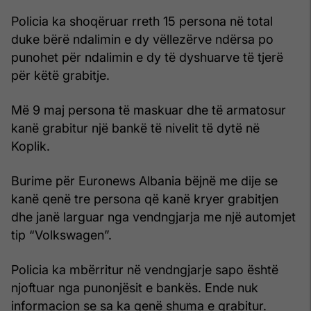
Policia ka shoqëruar rreth 15 persona në total
duke bërë ndalimin e dy vëllezërve ndërsa po
punohet për ndalimin e dy të dyshuarve të tjerë
për këtë grabitje.
Më 9 maj persona të maskuar dhe të armatosur
kanë grabitur një bankë të nivelit të dytë në
Koplik.
Burime për Euronews Albania bëjnë me dije se
kanë qenë tre persona që kanë kryer grabitjen
dhe janë larguar nga vendngjarja me një automjet
tip “Volkswagen”.
Policia ka mbërritur në vendngjarje sapo është
njoftuar nga punonjësit e bankës. Ende nuk
informacion se sa ka qenë shuma e grabitur.