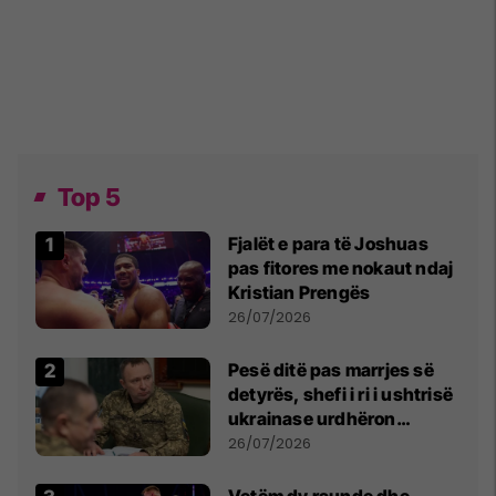
Top 5
Fjalët e para të Joshuas
pas fitores me nokaut ndaj
Kristian Prengës
26/07/2026
Pesë ditë pas marrjes së
detyrës, shefi i ri i ushtrisë
ukrainase urdhëron
kontroll të madh
26/07/2026
Vetëm dy raunde dhe