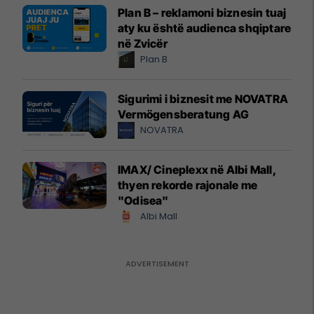
Plan B – reklamoni biznesin tuaj
aty ku është audienca shqiptare
në Zvicër
Plan B
Sigurimi i biznesit me NOVATRA
Vermögensberatung AG
NOVATRA
IMAX/ Cineplexx në Albi Mall,
thyen rekorde rajonale me
"Odisea"
Albi Mall