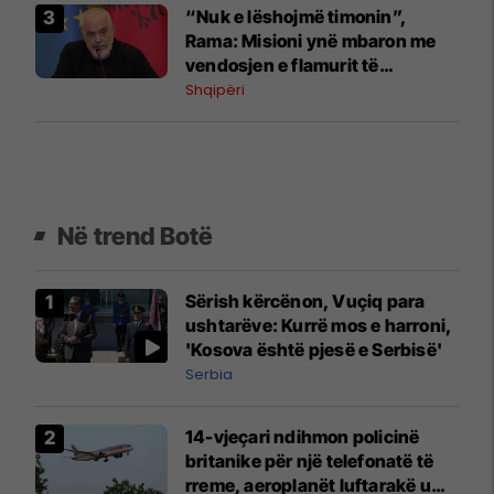
“Nuk e lëshojmë timonin”,
Rama: Misioni ynë mbaron me
vendosjen e flamurit të
Skënderbeut në BE
Shqipëri
Në trend Botë
Sërish kërcënon, Vuçiq para
ushtarëve: Kurrë mos e harroni,
'Kosova është pjesë e Serbisë'
Serbia
14-vjeçari ndihmon policinë
britanike për një telefonatë të
rreme, aeroplanët luftarakë u