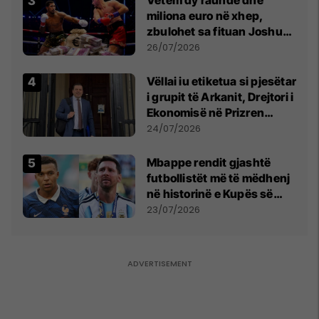
miliona euro në xhep,
zbulohet sa fituan Joshua
e Prenga
26/07/2026
Vëllai iu etiketua si pjesëtar
i grupit të Arkanit, Drejtori i
Ekonomisë në Prizren
mohon pretendimet
24/07/2026
Mbappe rendit gjashtë
futbollistët më të mëdhenj
në historinë e Kupës së
Botës, Messi mbetet i dyti
23/07/2026