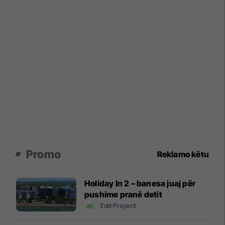
Promo
Reklamo këtu
Holiday In 2 – banesa juaj për
pushime pranë detit
Edil Project