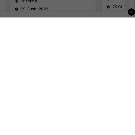
Prishtinë
29 Gusht 2
29 Gusht 2026
×