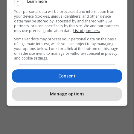
Learn more
Your personal data will be processed and information from
your device (cookies, unique identifiers, and other device
data) may be stored by, accessed by and shared with 369
Grabitje
Koplik
Shkodër
partners, or used specifically by this site. We and our partners
may use precise geolocation data.
List of partners.
Some vendors may process your personal data on the basis
of legitimate interest, which you can object to by managing
your options below. Look for a link at the bottom of this page
or in the site menu to manage or withdraw consent in privacy
and cookie settings.
Consent
Manage options