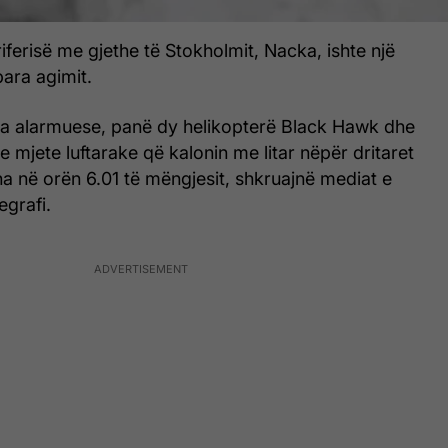
iferisë me gjethe të Stokholmit, Nacka, ishte një
para agimit.
na alarmuese, panë dy helikopterë Black Hawk dhe
e mjete luftarake që kalonin me litar nëpër dritaret
itha në orën 6.01 të mëngjesit, shkruajnë mediat e
egrafi.