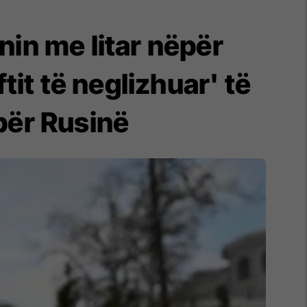
nin me litar nëpër
iftit të neglizhuar' të
për Rusinë