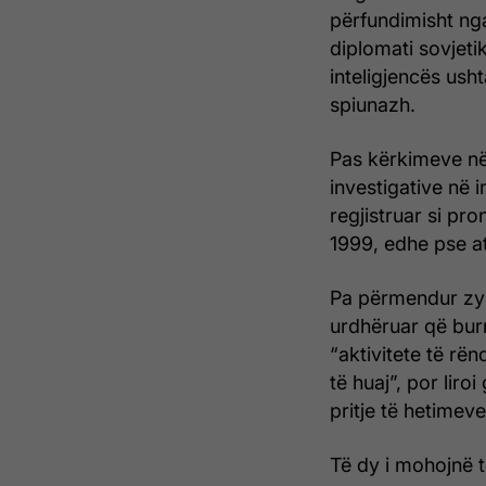
përfundimisht ng
diplomati sovjeti
inteligjencës ush
spiunazh.
Pas kërkimeve në s
investigative në i
regjistruar si pr
1999, edhe pse at
Pa përmendur zyrt
urdhëruar që bur
“aktivitete të rë
të huaj”, por liro
pritje të hetimeve
Të dy i mohojnë të