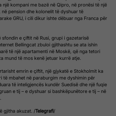
a një kompani me bazë në Qipro, në pronësi të një
k në pension dhe kolonelit të dyshuar të
tarake GRU, i cili dikur ishte dëbuar nga Franca për
fondin e çiftit në Rusi, grupi i gazetarisë
nternet Bellingcat zbuloi gjithashtu se ata ishin
onarë të një apartamenti në Moskë, që nga tetori
a mund të mos kenë jetuar kurrë atje.
arisht emrin e çiftit, një gjykatë e Stokholmit ka
ri të mbahet në paraburgim me dyshimin për
nduara të inteligjencës kundër Suedisë dhe një fuqie
i gruan e tij – e dyshuar si bashkëpunëtore e tij – në
.
 gjitha akuzat. /
Telegrafi
/