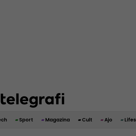
ech
Sport
Magazina
Cult
Ajo
Life