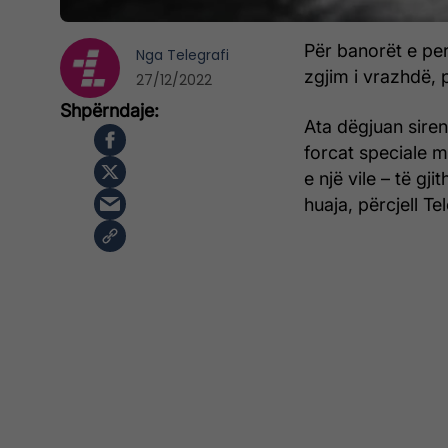
Për banorët e per
Nga
Telegrafi
zgjim i vrazhdë, 
27/12/2022
Ata dëgjuan sire
forcat speciale m
e një vile – të gj
huaja, përcjell Tel