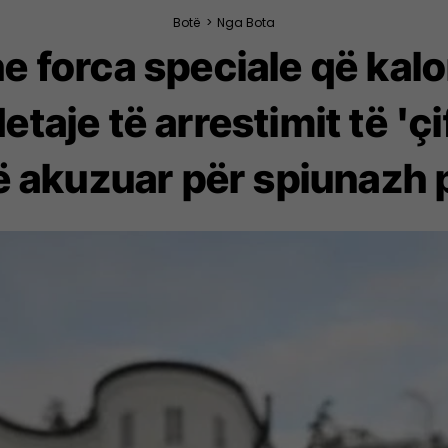
Botë
>
Nga Bota
e forca speciale që kalo
detaje të arrestimit të 'ç
ë akuzuar për spiunazh 