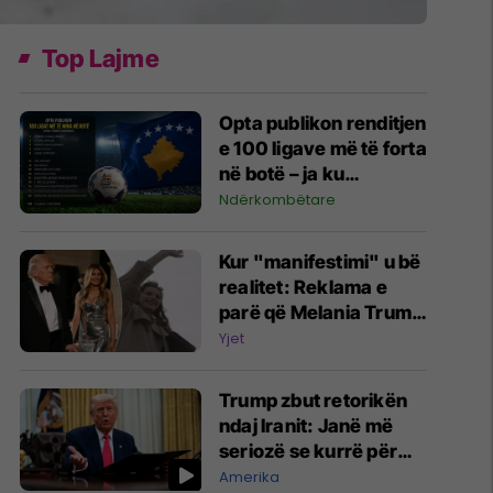
Top Lajme
Opta publikon renditjen
e 100 ligave më të forta
në botë – ja ku
pozicionohet Kosova
Ndërkombëtare
Kur "manifestimi" u bë
realitet: Reklama e
parë që Melania Trump
realizoi në vitin 1993 e
Yjet
shfaqte atë si Zonjë e
Parë e ShBA-së
Trump zbut retorikën
ndaj Iranit: Janë më
seriozë se kurrë për
negociatat
Amerika