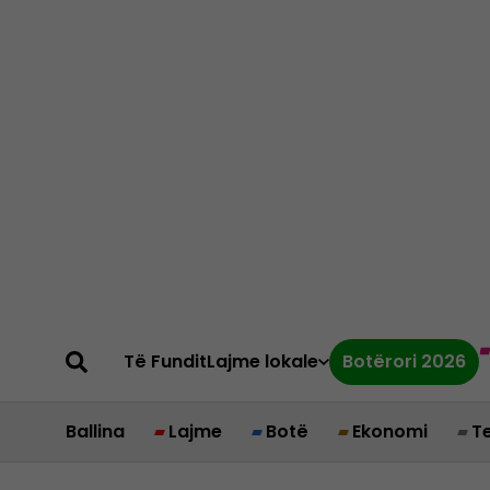
Të Fundit
Lajme lokale
Botërori 2026
Ballina
Lajme
Botë
Ekonomi
T