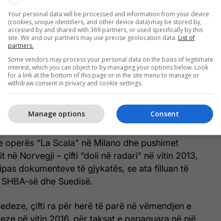
Your personal data will be processed and information from your device
(cookies, unique identifiers, and other device data) may be stored by,
krejtësisht të pa vënë re" nga fqinjët e tyre, ata
accessed by and shared with 369 partners, or used specifically by this
site. We and our partners may use precise geolocation data.
List of
ues të disa kompanive të vogla që importojnë dhe
partners.
je IT, elektronikë për anije dhe aeroplanë, si dhe
Some vendors may process your personal data on the basis of legitimate
sh, me një qarkullim prej rreth 30 milionë korona
interest, which you can object to by managing your options below. Look
for a link at the bottom of this page or in the site menu to manage or
 në vit.
withdraw consent in privacy and cookie settings.
jeçar është student në Stokholm.
Manage options
Consent
entuziastë të mediave sociale ruse – duke postuar
 e operës “La Scala” në Milano dhe pushimet
it në Norvegji – çifti “doli në radari” në vitin 2013,
sipas dokumenteve të gjykatës, se ata filluan të
 SHBA-së dhe Suedisë.
deze, çifti ra për herë të parë në vëmendjen e
eze në vitin 2016, për taksat e papaguara në një