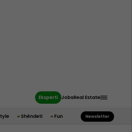
Eksperti
Jobs
Real Estate
style
Shëndeti
Fun
Newsletter