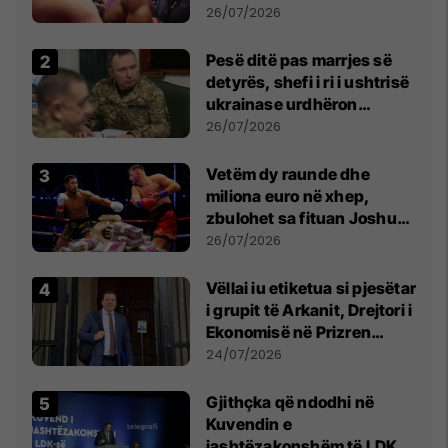
26/07/2026
Pesë ditë pas marrjes së
detyrës, shefi i ri i ushtrisë
ukrainase urdhëron
kontroll të madh
26/07/2026
Vetëm dy raunde dhe
miliona euro në xhep,
zbulohet sa fituan Joshua
e Prenga
26/07/2026
Vëllai iu etiketua si pjesëtar
i grupit të Arkanit, Drejtori i
Ekonomisë në Prizren
mohon pretendimet
24/07/2026
Gjithçka që ndodhi në
Kuvendin e
jashtëzakonshëm të LDK-