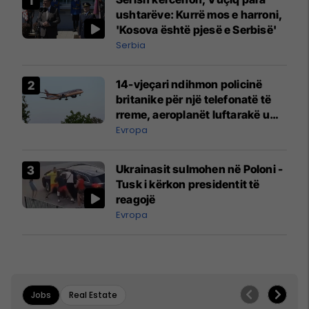
ushtarëve: Kurrë mos e harroni,
'Kosova është pjesë e Serbisë'
Serbia
14-vjeçari ndihmon policinë
britanike për një telefonatë të
rreme, aeroplanët luftarakë u
ngritën në ajër për të
Evropa
interceptuar fluturaken e Qatar
Airways që po shkonte drejt
Ukrainasit sulmohen në Poloni -
Mançesterit
Tusk i kërkon presidentit të
reagojë
Evropa
Jobs
Real Estate