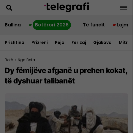
Ballina
Botërori 2026
Të fundit
Lajme
Prishtina
Prizreni
Peja
Ferizaj
Gjakova
Mitrov
Botë
>
Nga Bota
Dy fëmijëve afganë u prehen kokat,
të dyshuar talibanët