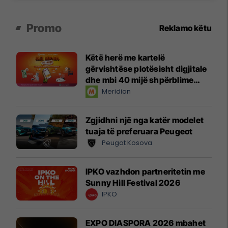
Promo
Reklamo këtu
Këtë herë me kartelë
gërvishtëse plotësisht digjitale
dhe mbi 40 mijë shpërblime
instant!
Meridian
Zgjidhni një nga katër modelet
tuaja të preferuara Peugeot
Peugot Kosova
IPKO vazhdon partneritetin me
Sunny Hill Festival 2026
IPKO
EXPO DIASPORA 2026 mbahet