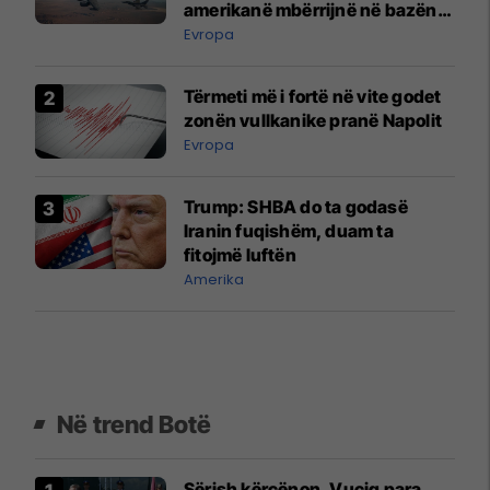
amerikanë mbërrijnë në bazën
ajrore në Bullgari
Evropa
Tërmeti më i fortë në vite godet
zonën vullkanike pranë Napolit
Evropa
Trump: SHBA do ta godasë
Iranin fuqishëm, duam ta
fitojmë luftën
Amerika
Në trend Botë
Sërish kërcënon, Vuçiq para