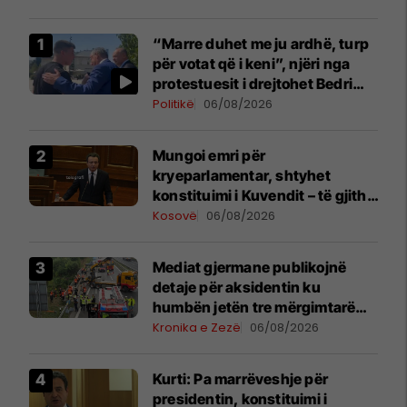
“Marre duhet me ju ardhë, turp
për votat që i keni”, njëri nga
protestuesit i drejtohet Bedri
Hamzës
Politikë
06/08/2026
Mungoi emri për
kryeparlamentar, shtyhet
konstituimi i Kuvendit – të gjitha
detajet
Kosovë
06/08/2026
Mediat gjermane publikojnë
detaje për aksidentin ku
humbën jetën tre mërgimtarë
nga Komogllava e Ferizajt
Kronika e Zezë
06/08/2026
Kurti: Pa marrëveshje për
presidentin, konstituimi i