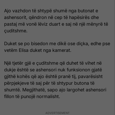
Ajo vazhdon të shtypë shumë nga butonat e
ashensorit, qëndron në cep të hapësirës dhe
pastaj më vonë lëviz duart e saj në një mënyrë të
çuditshme.
Duket se po bisedon me dikë ose diçka, edhe pse
vetëm Elisa duket nga kamerat.
Një tjetër gjë e çuditshme që duhet të vihet në
dukje është se ashensori nuk funksionon gjatë
gjithë kohës që ajo është pranë tij, pavarësisht
përpjekjeve të saj për të shtypur butona të
shumtë. Megjithatë, sapo ajo largohet ashensori
fillon të punojë normalisht.