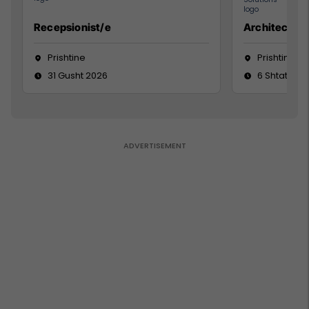
Recepsionist/e
Architect
Prishtine
Prishtinë
31 Gusht 2026
6 Shtator 2