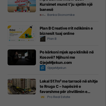
Kursimet mund t’ju sjellin një
banesë
Banka Ekonomike
Plan B Creative rrit ndikimin e
biznesit tuaj online
Plan B
Po kërkoni mjek apo klinikë në
Kosovë? Njihuni me
GjejeMjekun.com
GjejeMjekun
Lokal 517m² me tarracë në shitje
te Rruga C – hapësirë e
favorshme për zhvillimin e
biznesit #15796
Pro Real Estate