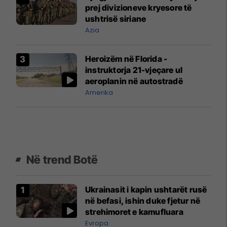
prej divizioneve kryesore të
ushtrisë siriane
Azia
Heroizëm në Florida -
instruktorja 21-vjeçare ul
aeroplanin në autostradë
Amerika
Në trend Botë
Ukrainasit i kapin ushtarët rusë
në befasi, ishin duke fjetur në
strehimoret e kamufluara
Evropa