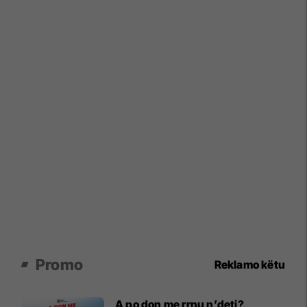
Promo
Reklamo këtu
A po don me rrnu n’deti?