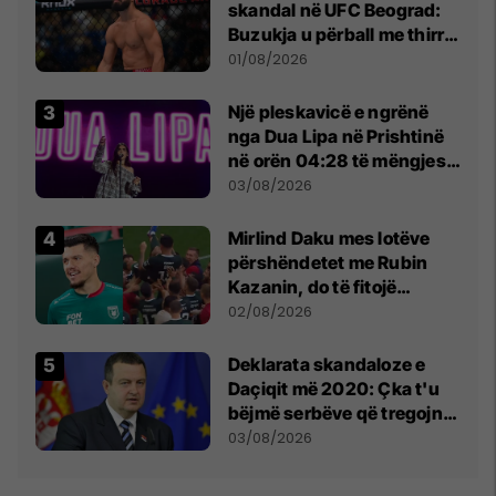
skandal në UFC Beograd:
Buzukja u përball me thirrje
anti-shqiptare nga
01/08/2026
tribunat
Një pleskavicë e ngrënë
nga Dua Lipa në Prishtinë
në orën 04:28 të mëngjesit
- dhe bota digjitale serbe
03/08/2026
shpall gjendjen e luftës
Mirlind Daku mes lotëve
përshëndetet me Rubin
Kazanin, do të fitojë
miliona te Spartak Moska
02/08/2026
​Deklarata skandaloze e
Daçiqit më 2020: Çka t'u
bëjmë serbëve që tregojnë
ku janë varrosur shqiptarët
03/08/2026
në Serbi