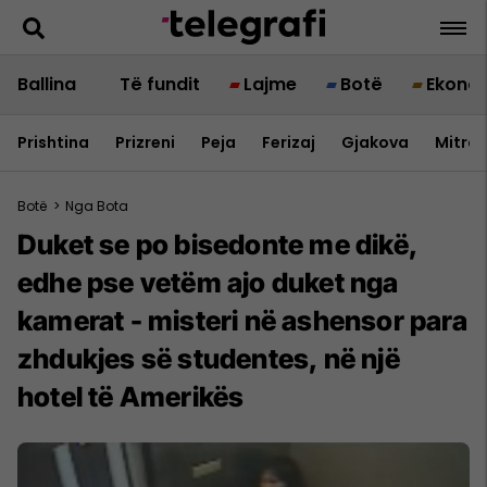
Ballina
Të fundit
Lajme
Botë
Ekono
Prishtina
Prizreni
Peja
Ferizaj
Gjakova
Mitrov
Botë
>
Nga Bota
Duket se po bisedonte me dikë,
edhe pse vetëm ajo duket nga
kamerat - misteri në ashensor para
zhdukjes së studentes, në një
hotel të Amerikës