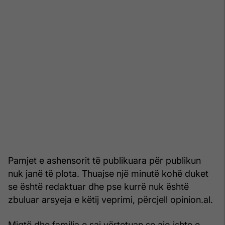
Pamjet e ashensorit të publikuara për publikun
nuk janë të plota. Thuajse një minutë kohë duket
se është redaktuar dhe pse kurrë nuk është
zbuluar arsyeja e këtij veprimi, përcjell opinion.al.
Miqtë dhe familja e saj vërtetuan se ajo ishte e