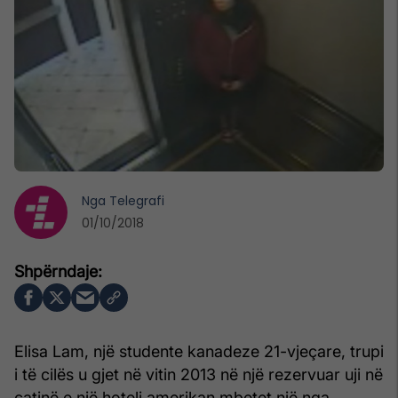
Nga
Telegrafi
01/10/2018
Elisa Lam, një studente kanadeze 21-vjeçare, trupi
i të cilës u gjet në vitin 2013 në një rezervuar uji në
çatinë e një hoteli amerikan mbetet një nga