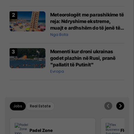
Meteorologët me parashikime të
reja: Ndryshime ekstreme,
muajt e ardhshëm do të jenë të
pazakontë
Nga Bota
Momenti kur droni ukrainas
godet plazhin në Rusi, pranë
"pallatit të Putinit"
Evropa
Jobs
Real Estate
Padel Zone
Flex B