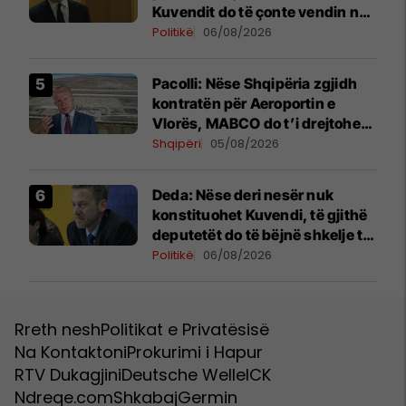
Kuvendit do të çonte vendin në
zgjedhje të reja
Politikë
06/08/2026
Pacolli: Nëse Shqipëria zgjidh
kontratën për Aeroportin e
Vlorës, MABCO do t’i drejtohet
arbitrazhit ndërkombëtar
Shqipëri
05/08/2026
Deda: Nëse deri nesër nuk
konstituohet Kuvendi, të gjithë
deputetët do të bëjnë shkelje të
rëndë kushtetuese
Politikë
06/08/2026
Rreth nesh
Politikat e Privatësisë
Na Kontaktoni
Prokurimi i Hapur
RTV Dukagjini
Deutsche Welle
ICK
Ndreqe.com
Shkabaj
Germin