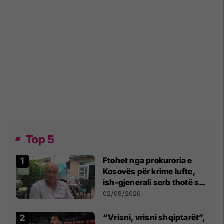
Top 5
Ftohet nga prokuroria e
Kosovës për krime lufte,
ish-gjenerali serb thotë se
dikush e tradhtoi në
02/08/2026
Beograd
“Vrisni, vrisni shqiptarët”,