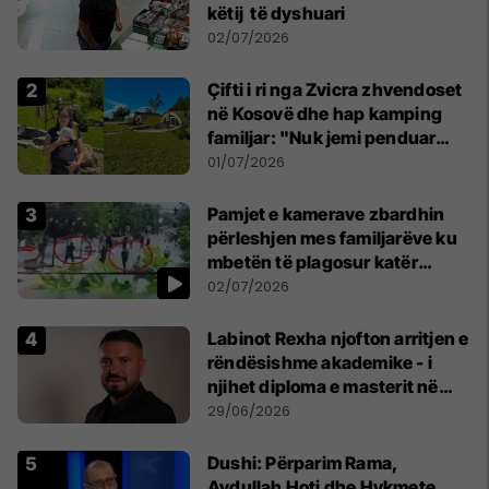
këtij të dyshuari
02/07/2026
Çifti i ri nga Zvicra zhvendoset
në Kosovë dhe hap kamping
familjar: "Nuk jemi penduar
asnjë ditë"
01/07/2026
Pamjet e kamerave zbardhin
përleshjen mes familjarëve ku
mbetën të plagosur katër
persona
02/07/2026
Labinot Rexha njofton arritjen e
rëndësishme akademike - i
njihet diploma e masterit në
Psikologji në Zvicër
29/06/2026
Dushi: Përparim Rama,
Avdullah Hoti dhe Hykmete