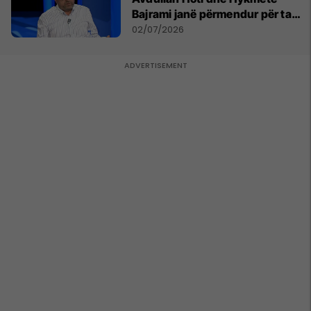
Bajrami janë përmendur për ta
udhëhequr LDK-në
02/07/2026