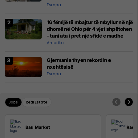
lartë
Evropa
16 fëmijë të mbajtur të mbyllur në një
dhomë në Ohio për 4 vjet shpëtohen
- tani ata i pret një sfidë e madhe
Amerika
Gjermania thyen rekordin e
nxehtësisë
Evropa
Jobs
Real Estate
Bau Market
Raci 