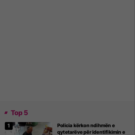
Top 5
Policia kërkon ndihmën e
qytetarëve për identifikimin e