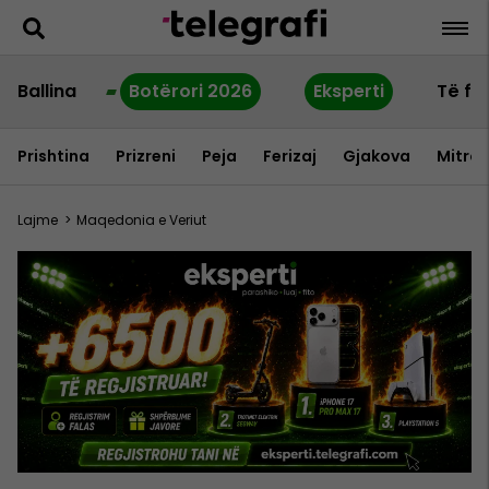
Ballina
Botërori 2026
Eksperti
Të fu
Prishtina
Prizreni
Peja
Ferizaj
Gjakova
Mitrov
Lajme
>
Maqedonia e Veriut