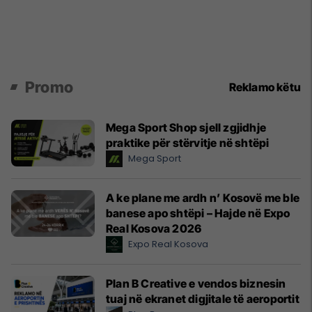
Promo
Reklamo këtu
Mega Sport Shop sjell zgjidhje
praktike për stërvitje në shtëpi
Mega Sport
A ke plane me ardh n’ Kosovë me ble
banese apo shtëpi – Hajde në Expo
Real Kosova 2026
Expo Real Kosova
Plan B Creative e vendos biznesin
tuaj në ekranet digjitale të aeroportit