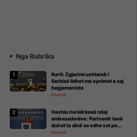
Nga Rubrika
Kurti: Zgjerimi ushtarak i
Serbisë lidhet me synimet e saj
hegjemoniste
Kosovë
​Haxhiu me kërkesë ndaj
ambasadorëve: Partnerët tanë
duhet ta dinë se edhe sot po
gjenden dëshmi të krimeve të
Kosovë