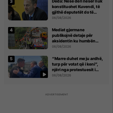
Deda: Nëse deri nesër nuk
konstituohet Kuvendi, të
gjithë deputetët do të
bëjnë shkelje të rëndë
06/08/2026
kushtetuese
Mediat gjermane
publikojnë detaje për
aksidentin ku humbën
jetën tre mërgimtarë nga
06/08/2026
Komogllava e Ferizajt
“Marre duhet me ju ardhë,
turp për votat që i keni”,
njëri nga protestuesit i
drejtohet Bedri Hamzës
06/08/2026