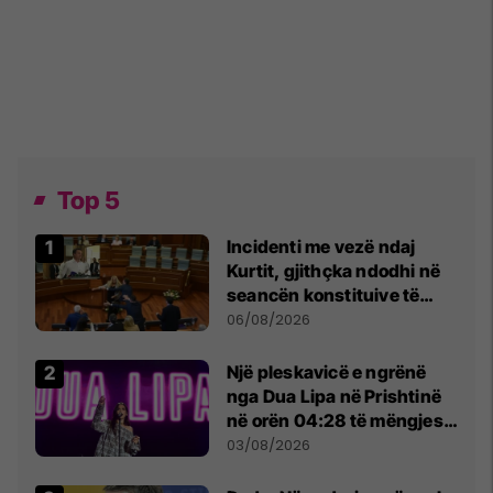
Top 5
Incidenti me vezë ndaj
Kurtit, gjithçka ndodhi në
seancën konstituive të
Kuvendit
06/08/2026
Një pleskavicë e ngrënë
nga Dua Lipa në Prishtinë
në orën 04:28 të mëngjesit
- dhe bota digjitale serbe
03/08/2026
shpall gjendjen e luftës