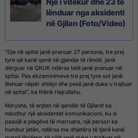
Një i vdekur dhe 23 të
lënduar nga aksidenti
në Gjilan (Foto/Video)
“Dje në spital janë pranuar 27 persona, tre prej
tyre që kanë qenë në gjendje të rëndë, janë
dërguar në QKUK ndërsa tetë janë pranuar në
spital. Pas ekzaminimeve tre prej tyre sot janë
lëshuar nëpër shtëpi dhe pesë janë duke u trajtuar
në spital”, ka thënë Hajrullahu.
Ndryshe, të enjten në qendër të Gjilanit ka
ndodhur një aksidentet komunikacioni, ku si
pasojë e plagëve të marruara, një person ka
humbur jetën, ndërsa me dhjetëra të tjerë kanë
marrë lëndime, të cilët janë duke u trajtuar në