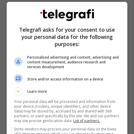
Aksident
Gjilan
Spitali I Gjilanit
Nisret Hajrullahu
Telegrafi asks for your consent to use
your personal data for the following
purposes:
Personalised advertising and content, advertising and
content measurement, audience research and
services development
Store and/or access information on a device
Learn more
Your personal data will be processed and information from
your device (cookies, unique identifiers, and other device
data) may be stored by, accessed by and shared with 369
partners, or used specifically by this site. We and our partners
may use precise geolocation data.
List of partners.
Some vendors may process your personal data on the basis
of legitimate interest, which you can object to by managing