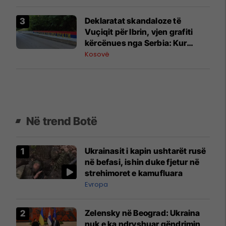
luftës
Deklaratat skandaloze të
Vuçiqit për Ibrin, vjen grafiti
kërcënues nga Serbia: Kur
ushtria të kthehet në Kosovë
Kosovë
Në trend Botë
Ukrainasit i kapin ushtarët rusë
në befasi, ishin duke fjetur në
strehimoret e kamufluara
Evropa
Zelensky në Beograd: Ukraina
nuk e ka ndryshuar qëndrimin