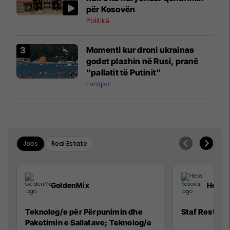
për Kosovën
Politikë
Momenti kur droni ukrainas
godet plazhin në Rusi, pranë
"pallatit të Putinit"
Evropa
Jobs
Real Estate
GoldenMix
Hebs 
Teknolog/e për Përpunimin dhe
Staf Restora
Paketimin e Sallatave; Teknolog/e