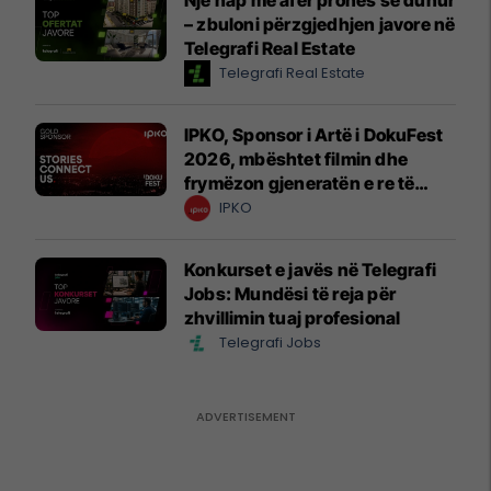
– zbuloni përzgjedhjen javore në
Telegrafi Real Estate
Telegrafi Real Estate
IPKO, Sponsor i Artë i DokuFest
2026, mbështet filmin dhe
frymëzon gjeneratën e re të
krijuesve
IPKO
Konkurset e javës në Telegrafi
Jobs: Mundësi të reja për
zhvillimin tuaj profesional
Telegrafi Jobs