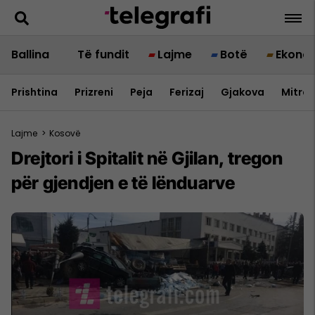
Ballina
Të fundit
Lajme
Botë
Ekono
Prishtina
Prizreni
Peja
Ferizaj
Gjakova
Mitrov
Lajme
>
Kosovë
Drejtori i Spitalit në Gjilan, tregon
për gjendjen e të lënduarve