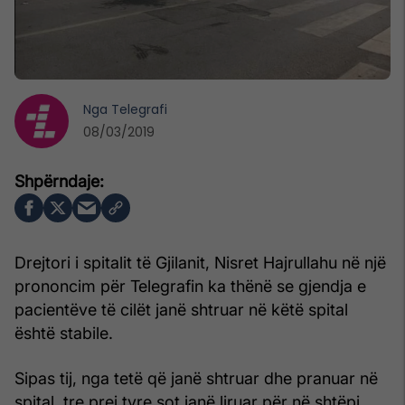
Nga
Telegrafi
08/03/2019
Drejtori i spitalit të Gjilanit, Nisret Hajrullahu në një
prononcim për Telegrafin ka thënë se gjendja e
pacientëve të cilët janë shtruar në këtë spital
është stabile.
Sipas tij, nga tetë që janë shtruar dhe pranuar në
spital, tre prej tyre sot janë liruar për në shtëpi.