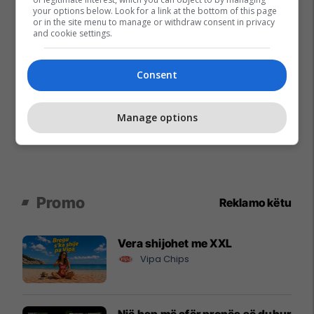
your options below. Look for a link at the bottom of this page
or in the site menu to manage or withdraw consent in privacy
and cookie settings.
Consent
Manage options
Promo
Reklamo këtu
Vera shijohet me XXL
Vipa Chips
Një hap më afër pronës së duhur