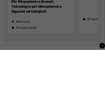
Për Përpunimin e Brumit;
Teknolog/e për Menaxhimin e
Sigurisë së Ushqimit
15 Gusht 20
Mitrovicë
15 Gusht 2026
×