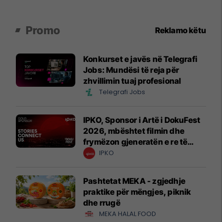
Promo
Reklamo këtu
Konkurset e javës në Telegrafi
Jobs: Mundësi të reja për
zhvillimin tuaj profesional
Telegrafi Jobs
IPKO, Sponsor i Artë i DokuFest
2026, mbështet filmin dhe
frymëzon gjeneratën e re të
krijuesve
IPKO
Pashtetat MEKA - zgjedhje
praktike për mëngjes, piknik
dhe rrugë
MEKA HALAL FOOD