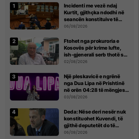
Incidenti me vezë ndaj
Kurtit, gjithçka ndodhi në
seancën konstituive të
Kuvendit
06/08/2026
Ftohet nga prokuroria e
Kosovës për krime lufte,
ish-gjenerali serb thotë se
dikush e tradhtoi në
02/08/2026
Beograd
Një pleskavicë e ngrënë
nga Dua Lipa në Prishtinë
në orën 04:28 të mëngjesit
- dhe bota digjitale serbe
03/08/2026
shpall gjendjen e luftës
Deda: Nëse deri nesër nuk
konstituohet Kuvendi, të
gjithë deputetët do të
bëjnë shkelje të rëndë
06/08/2026
kushtetuese