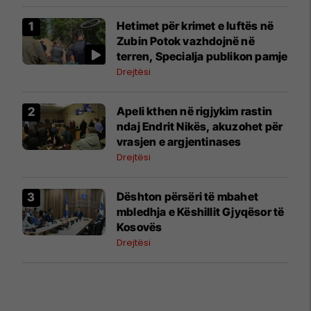
Hetimet për krimet e luftës në
Zubin Potok vazhdojnë në
terren, Specialja publikon pamje
Drejtësi
Apeli kthen në rigjykim rastin
ndaj Endrit Nikës, akuzohet për
vrasjen e argjentinases
Drejtësi
​Dështon përsëri të mbahet
mbledhja e Këshillit Gjyqësor të
Kosovës
Drejtësi