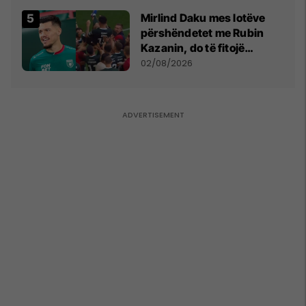
Mirlind Daku mes lotëve
përshëndetet me Rubin
Kazanin, do të fitojë
miliona te Spartak Moska
02/08/2026