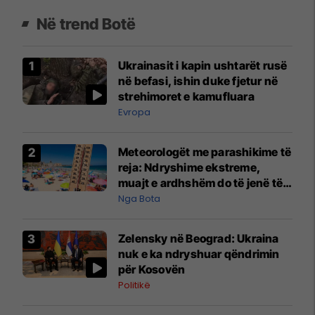
Në trend Botë
Ukrainasit i kapin ushtarët rusë
në befasi, ishin duke fjetur në
strehimoret e kamufluara
Evropa
Meteorologët me parashikime të
reja: Ndryshime ekstreme,
muajt e ardhshëm do të jenë të
pazakontë
Nga Bota
Zelensky në Beograd: Ukraina
nuk e ka ndryshuar qëndrimin
për Kosovën
Politikë