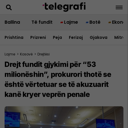
Ballina
Të fundit
Lajme
Botë
Ekono
Prishtina
Prizreni
Peja
Ferizaj
Gjakova
Mitrov
Lajme
>
Kosovë
>
Drejtësi
Drejt fundit gjykimi për “53
milionëshin”, prokurori thotë se
është vërtetuar se të akuzuarit
kanë kryer veprën penale