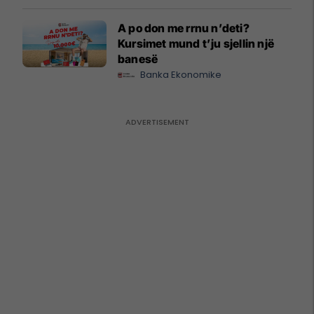
A po don me rrnu n’deti?
Kursimet mund t’ju sjellin një
banesë
Banka Ekonomike