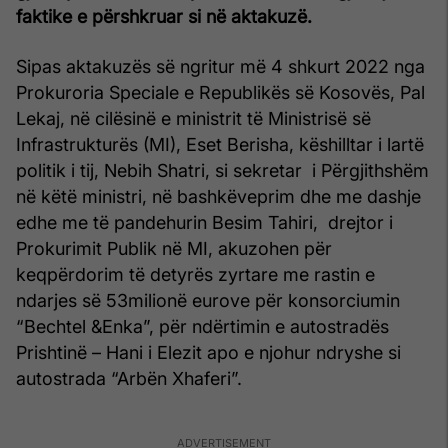
faktike e përshkruar si në aktakuzë.
Sipas aktakuzës së ngritur më 4 shkurt 2022 nga
Prokuroria Speciale e Republikës së Kosovës, Pal
Lekaj, në cilësinë e ministrit të Ministrisë së
Infrastrukturës (MI), Eset Berisha, këshilltar i lartë
politik i tij, Nebih Shatri, si sekretar i Përgjithshëm
në këtë ministri, në bashkëveprim dhe me dashje
edhe me të pandehurin Besim Tahiri, drejtor i
Prokurimit Publik në MI, akuzohen për
keqpërdorim të detyrës zyrtare me rastin e
ndarjes së 53milionë eurove për konsorciumin
“Bechtel &Enka”, për ndërtimin e autostradës
Prishtinë – Hani i Elezit apo e njohur ndryshe si
autostrada “Arbën Xhaferi”.