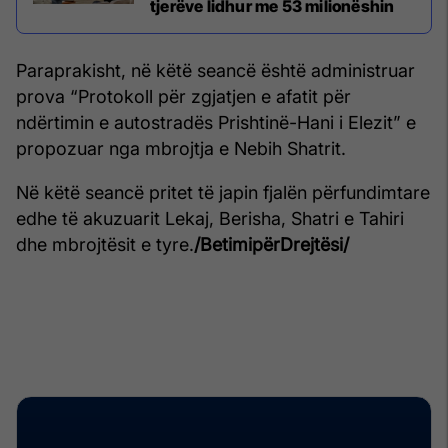
tjerëve lidhur me 53 milionëshin
Paraprakisht, në këtë seancë është administruar
prova “Protokoll për zgjatjen e afatit për
ndërtimin e autostradës Prishtinë-Hani i Elezit” e
propozuar nga mbrojtja e Nebih Shatrit.
Në këtë seancë pritet të japin fjalën përfundimtare
edhe të akuzuarit Lekaj, Berisha, Shatri e Tahiri
dhe mbrojtësit e tyre.
/BetimipërDrejtësi/