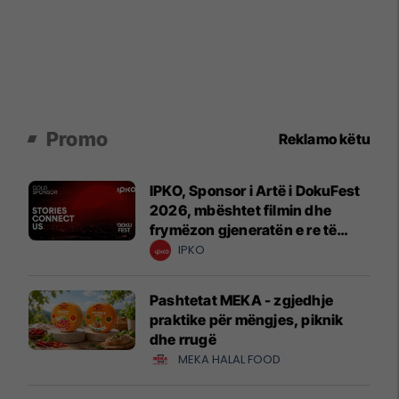
Promo
Reklamo këtu
IPKO, Sponsor i Artë i DokuFest
2026, mbështet filmin dhe
frymëzon gjeneratën e re të
krijuesve
IPKO
Pashtetat MEKA - zgjedhje
praktike për mëngjes, piknik
dhe rrugë
MEKA HALAL FOOD