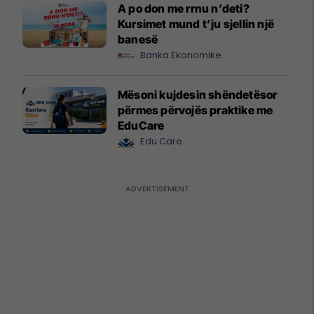
A po don me rrnu n’deti?
Kursimet mund t’ju sjellin një
banesë
Banka Ekonomike
Mësoni kujdesin shëndetësor
përmes përvojës praktike me
EduCare
Edu Care