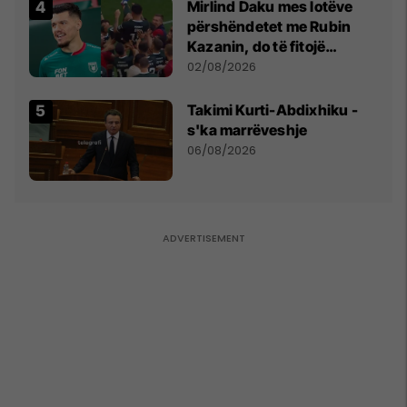
Mirlind Daku mes lotëve
përshëndetet me Rubin
Kazanin, do të fitojë
miliona te Spartak Moska
02/08/2026
Takimi Kurti-Abdixhiku -
s'ka marrëveshje
06/08/2026