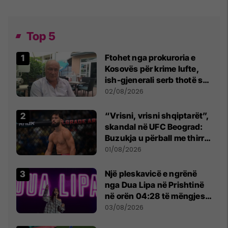
Top 5
Ftohet nga prokuroria e
Kosovës për krime lufte,
ish-gjenerali serb thotë se
dikush e tradhtoi në
02/08/2026
Beograd
“Vrisni, vrisni shqiptarët”,
skandal në UFC Beograd:
Buzukja u përball me thirrje
anti-shqiptare nga
01/08/2026
tribunat
Një pleskavicë e ngrënë
nga Dua Lipa në Prishtinë
në orën 04:28 të mëngjesit
- dhe bota digjitale serbe
03/08/2026
shpall gjendjen e luftës