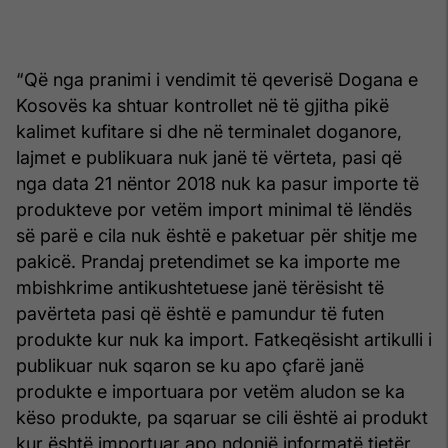
“Që nga pranimi i vendimit të qeverisë Dogana e
Kosovës ka shtuar kontrollet në të gjitha pikë
kalimet kufitare si dhe në terminalet doganore,
lajmet e publikuara nuk janë të vërteta, pasi që
nga data 21 nëntor 2018 nuk ka pasur importe të
produkteve por vetëm import minimal të lëndës
së parë e cila nuk është e paketuar për shitje me
pakicë. Prandaj pretendimet se ka importe me
mbishkrime antikushtetuese janë tërësisht të
pavërteta pasi që është e pamundur të futen
produkte kur nuk ka import. Fatkeqësisht artikulli i
publikuar nuk sqaron se ku apo çfarë janë
produkte e importuara por vetëm aludon se ka
këso produkte, pa sqaruar se cili është ai produkt
kur është importuar apo ndonjë informatë tjetër