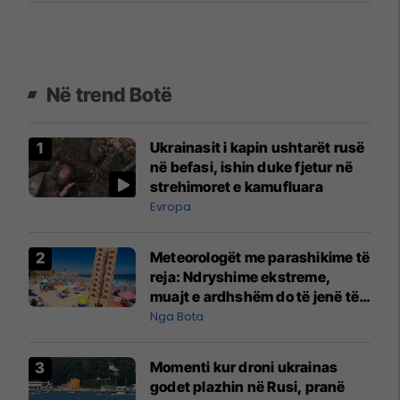
Në trend Botë
Ukrainasit i kapin ushtarët rusë
në befasi, ishin duke fjetur në
strehimoret e kamufluara
Evropa
Meteorologët me parashikime të
reja: Ndryshime ekstreme,
muajt e ardhshëm do të jenë të
pazakontë
Nga Bota
Momenti kur droni ukrainas
godet plazhin në Rusi, pranë