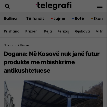
Ballina
Të fundit
Lajme
Botë
Ekono
Prishtina
Prizreni
Peja
Ferizaj
Gjakova
Mitrov
Ekonomi
>
Biznes
Dogana: Në Kosovë nuk janë futur
produkte me mbishkrime
antikushtetuese