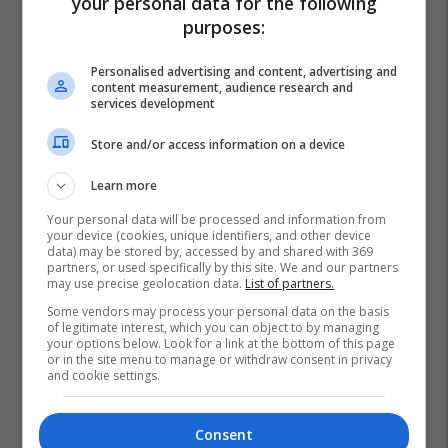
your personal data for the following
purposes:
Personalised advertising and content, advertising and
content measurement, audience research and
services development
Store and/or access information on a device
Learn more
Your personal data will be processed and information from
your device (cookies, unique identifiers, and other device
data) may be stored by, accessed by and shared with 369
partners, or used specifically by this site. We and our partners
may use precise geolocation data.
List of partners.
Some vendors may process your personal data on the basis
of legitimate interest, which you can object to by managing
your options below. Look for a link at the bottom of this page
or in the site menu to manage or withdraw consent in privacy
and cookie settings.
Dogana E Kosovës
Consent