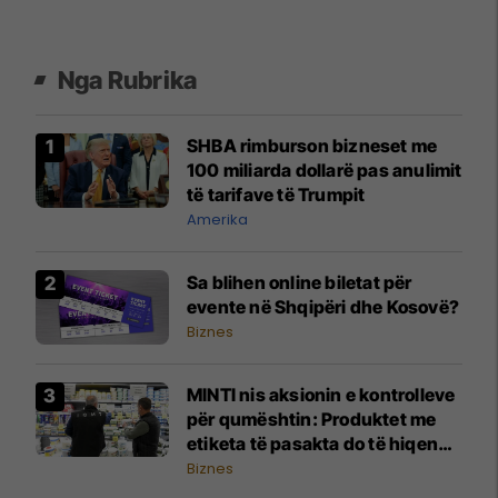
Nga Rubrika
SHBA rimburson bizneset me
100 miliarda dollarë pas anulimit
të tarifave të Trumpit
Amerika
Sa blihen online biletat për
evente në Shqipëri dhe Kosovë?
Biznes
MINTI nis aksionin e kontrolleve
për qumështin: Produktet me
etiketa të pasakta do të hiqen
nga tregu
Biznes