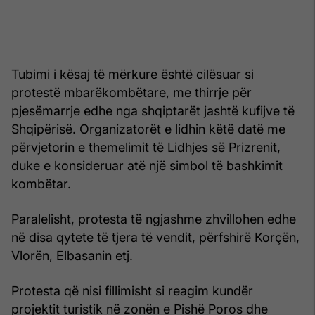
Tubimi i kësaj të mërkure është cilësuar si
protestë mbarëkombëtare, me thirrje për
pjesëmarrje edhe nga shqiptarët jashtë kufijve të
Shqipërisë. Organizatorët e lidhin këtë datë me
përvjetorin e themelimit të Lidhjes së Prizrenit,
duke e konsideruar atë një simbol të bashkimit
kombëtar.
Paralelisht, protesta të ngjashme zhvillohen edhe
në disa qytete të tjera të vendit, përfshirë Korçën,
Vlorën, Elbasanin etj.
Protesta që nisi fillimisht si reagim kundër
projektit turistik në zonën e Pishë Poros dhe