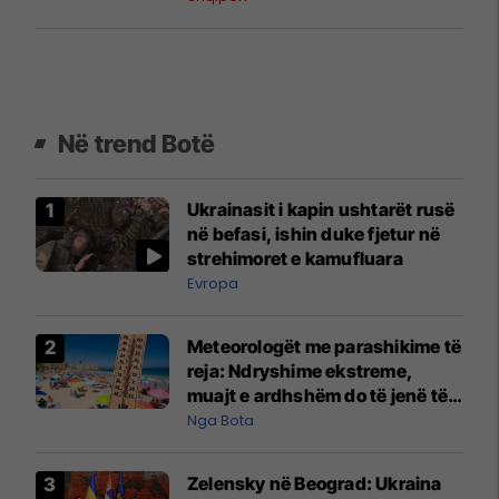
Në trend Botë
Ukrainasit i kapin ushtarët rusë
në befasi, ishin duke fjetur në
strehimoret e kamufluara
Evropa
Meteorologët me parashikime të
reja: Ndryshime ekstreme,
muajt e ardhshëm do të jenë të
pazakontë
Nga Bota
Zelensky në Beograd: Ukraina