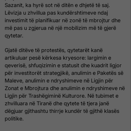
Sazanit, ka hyrë sot në ditën e dhjetë të saj.
Lëvizja u zhvillua pas kundërshtimeve ndaj
investimit të planifikuar në zonë të mbrojtur dhe
më pas u zgjerua në një mobilizim më të gjerë
qytetar.
Gjatë ditëve të protestës, qytetarët kanë
artikuluar pesë kërkesa kryesore: largimin e
qeverisë, shfuqizimin e statusit dhe kuadrit ligjor
për investitorët strategjikë, anulimin e Paketës së
Maleve, anulimin e ndryshimeve në Ligjin për
Zonat e Mbrojtura dhe anulimin e ndryshimeve në
Ligjin për Trashëgiminë Kulturore. Në tubimet e
zhvilluara në Tiranë dhe qytete të tjera janë
dëgjuar gjithashtu thirrje kundër të gjithë klasës
politike.