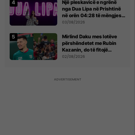
Një pleskavicë e ngrënë
nga Dua Lipa në Prishtinë
në orën 04:28 të mëngjesit
- dhe bota digjitale serbe
03/08/2026
shpall gjendjen e luftës
Mirlind Daku mes lotëve
përshëndetet me Rubin
Kazanin, do të fitojë
miliona te Spartak Moska
02/08/2026