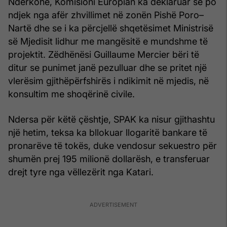
Ndërkohë, Komisioni Europian ka deklaruar se po
ndjek nga afër zhvillimet në zonën Pishë Poro–
Nartë dhe se i ka përcjellë shqetësimet Ministrisë
së Mjedisit lidhur me mangësitë e mundshme të
projektit. Zëdhënësi Guillaume Mercier bëri të
ditur se punimet janë pezulluar dhe se pritet një
vlerësim gjithëpërfshirës i ndikimit në mjedis, në
konsultim me shoqërinë civile.
Ndersa për këtë çështje, SPAK ka nisur gjithashtu
një hetim, teksa ka bllokuar llogaritë bankare të
pronarëve të tokës, duke vendosur sekuestro për
shumën prej 195 milionë dollarësh, e transferuar
drejt tyre nga vëllezërit nga Katari.