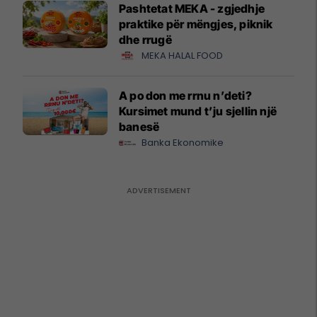
Pashtetat MEKA - zgjedhje
praktike për mëngjes, piknik
dhe rrugë
MEKA HALAL FOOD
A po don me rrnu n’deti?
Kursimet mund t’ju sjellin një
banesë
Banka Ekonomike