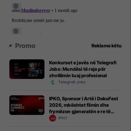
Promo
Reklamo këtu
Konkurset e javës në Telegrafi
Jobs: Mundësi të reja për
zhvillimin tuaj profesional
Telegrafi Jobs
IPKO, Sponsor i Artë i DokuFest
2026, mbështet filmin dhe
frymëzon gjeneratën e re të
krijuesve
IPKO