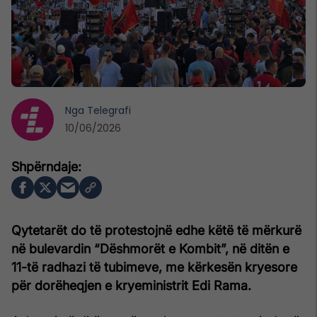
Nga
Telegrafi
10/06/2026
Qytetarët do të protestojnë edhe këtë të mërkurë
në bulevardin “Dëshmorët e Kombit”, në ditën e
11-të radhazi të tubimeve, me kërkesën kryesore
për dorëheqjen e kryeministrit Edi Rama.