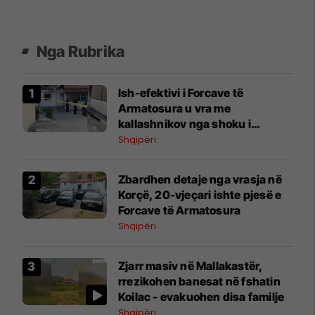
Nga Rubrika
Ish-efektivi i Forcave të
Armatosura u vra me
kallashnikov nga shoku i
fëmijërisë, Metko: Kishin
Shqipëri
konflikt të mbartur prej disa
kohësh
Zbardhen detaje nga vrasja në
Korçë, 20-vjeçari ishte pjesë e
Forcave të Armatosura
Shqipëri
Zjarr masiv në Mallakastër,
rrezikohen banesat në fshatin
Koilac - evakuohen disa familje
Shqipëri