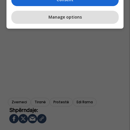
Manage options
Zverneci
Tiranë
Protestë
Edi Rama