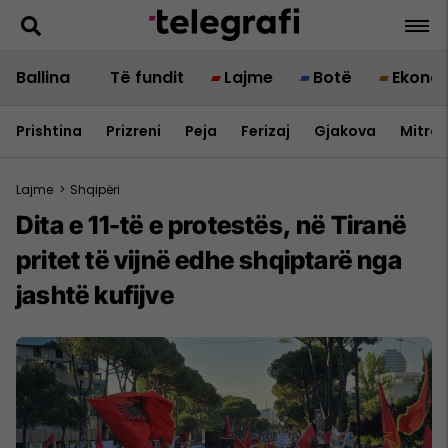
Ballina
Të fundit
Lajme
Botë
Ekono
Prishtina
Prizreni
Peja
Ferizaj
Gjakova
Mitrov
Lajme
>
Shqipëri
Dita e 11-të e protestës, në Tiranë
pritet të vijnë edhe shqiptarë nga
jashtë kufijve