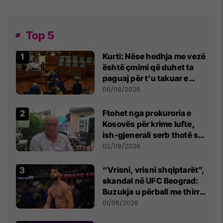
Top 5
Kurti: Nëse hedhja me vezë
është çmimi që duhet ta
paguaj për t’u takuar e
bashkëbiseduar jam i
06/08/2026
lumtur ta bëj këtë
Ftohet nga prokuroria e
Kosovës për krime lufte,
ish-gjenerali serb thotë se
dikush e tradhtoi në
02/08/2026
Beograd
“Vrisni, vrisni shqiptarët”,
skandal në UFC Beograd:
Buzukja u përball me thirrje
anti-shqiptare nga
01/08/2026
tribunat