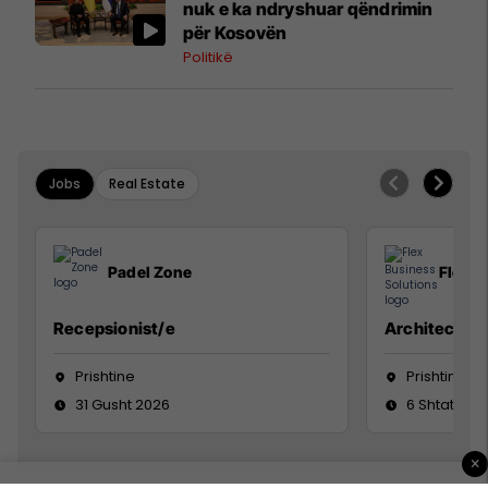
nuk e ka ndryshuar qëndrimin
për Kosovën
Politikë
Jobs
Real Estate
Padel Zone
Flex B
Recepsionist/e
Architect
Prishtine
Prishtinë
31 Gusht 2026
6 Shtator 2
×