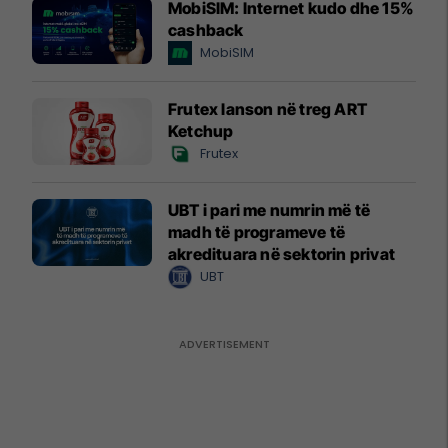
MobiSIM: Internet kudo dhe 15%
cashback
MobiSIM
Frutex lanson në treg ART
Ketchup
Frutex
UBT i pari me numrin më të
madh të programeve të
akredituara në sektorin privat
UBT