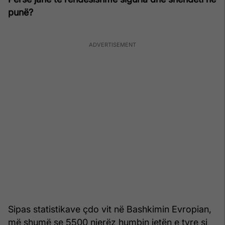
punë?
Sipas statistikave çdo vit në Bashkimin Evropian,
më shumë se 5500 njerëz humbin jetën e tyre si