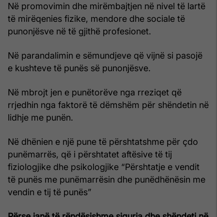
Në promovimin dhe mirëmbajtjen në nivel të lartë
të mirëqenies fizike, mendore dhe sociale të
punonjësve në të gjithë profesionet.
Në parandalimin e sëmundjeve që vijnë si pasojë
e kushteve të punës së punonjësve.
Në mbrojt jen e punëtorëve nga rreziqet që
rrjedhin nga faktorë të dëmshëm për shëndetin në
lidhje me punën.
Në dhënien e një pune të përshtatshme për çdo
punëmarrës, që i përshtatet aftësive të tij
fiziologjike dhe psikologjike “Përshtatje e vendit
të punës me punëmarrësin dhe punëdhënësin me
vendin e tij të punës”
Përse janë të rëndësishme siguria dhe shëndeti në