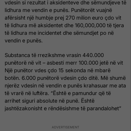
vdesin si rezultat i aksidenteve dhe sëmundjeve të
lidhura me vendin e punës. Punëtorët vuajnë
afërsisht një humbje prej 270 milion euro çdo vit
të lidhura më aksidentet dhe 160,000,000 të tjera
të lidhura me incidentet dhe sëmundjet po në
vendin e punës.
Substanca të rrezikshme vrasin 440.000
punëtorë në vit – asbesti merr 100.000 jetë në vit
Një punëtor vdes çdo 15 sekonda në mbarë
botën. 6.000 punëtorë vdesin çdo ditë. Më shumë
njerëz vdesin në vendin e punës krahasuar me ata
të vrarë në luftëra. “Është e pamundur që të
arrihet siguri absolute në punë. Është
jashtëzakonisht e rëndësishme të parandalohet”