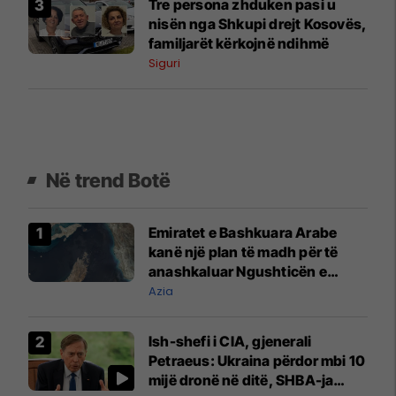
Tre persona zhduken pasi u
nisën nga Shkupi drejt Kosovës,
familjarët kërkojnë ndihmë
Siguri
Në trend Botë
Emiratet e Bashkuara Arabe
kanë një plan të madh për të
anashkaluar Ngushticën e
Hormuzit
Azia
Ish-shefi i CIA, gjenerali
Petraeus: Ukraina përdor mbi 10
mijë dronë në ditë, SHBA-ja