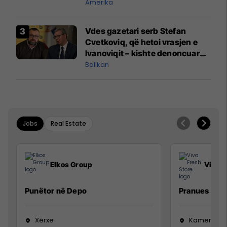
mbetet shumë prapa në
Amerika
prodhim
Vdes gazetari serb Stefan
Cvetkoviq, që hetoi vrasjen e
Ivanoviqit – kishte denoncuar
kërcënime ndaj vëllezërve
Ballkan
Vuçiq
Jobs
Real Estate
Elkos Group
Viva F
Punëtor në Depo
Pranues Mall
Xërxe
Kamenicë