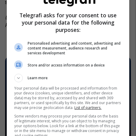
shëndetin dhe jetën tuaj!
Telegrafi asks for your consent to use
(Informacione të marra nga Instituti i Shëndetit
your personal data for the following
Publik)
purposes:
Personalised advertising and content, advertising and
content measurement, audience research and
services development
Store and/or access information on a device
Learn more
Your personal data will be processed and information from
your device (cookies, unique identifiers, and other device
data) may be stored by, accessed by and shared with 369
partners, or used specifically by this site. We and our partners
may use precise geolocation data.
List of partners.
Some vendors may process your personal data on the basis
of legitimate interest, which you can object to by managing
your options below. Look for a link at the bottom of this page
or in the site menu to manage or withdraw consent in privacy
and cookie settings.