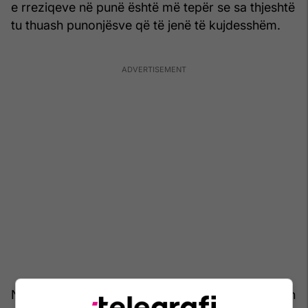
e rreziqeve në punë është më tepër se sa thjeshtë
tu thuash punonjësve që të jenë të kujdesshëm.
Një mjedis pune i shëndetshëm dhe i sigurt mbron