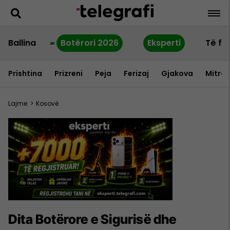
Ballina
Botërori 2026
Eksperti
Të fu
Prishtina
Prizreni
Peja
Ferizaj
Gjakova
Mitrov
Lajme
>
Kosovë
​Dita Botërore e Sigurisë dhe