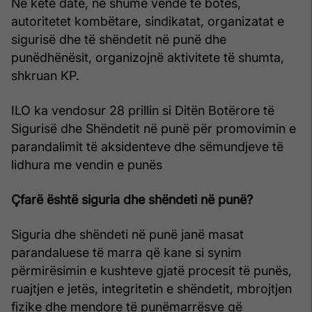
Në këtë datë, në shumë vende të botës,
autoritetet kombëtare, sindikatat, organizatat e
sigurisë dhe të shëndetit në punë dhe
punëdhënësit, organizojnë aktivitete të shumta,
shkruan KP.
ILO ka vendosur 28 prillin si Ditën Botërore të
Sigurisë dhe Shëndetit në punë për promovimin e
parandalimit të aksidenteve dhe sëmundjeve të
lidhura me vendin e punës
Çfarë është siguria dhe shëndeti në punë?
Siguria dhe shëndeti në punë janë masat
parandaluese të marra që kane si synim
përmirësimin e kushteve gjatë procesit të punës,
ruajtjen e jetës, integritetin e shëndetit, mbrojtjen
fizike dhe mendore të punëmarrësve që