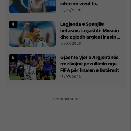
ishte në vend të
Millosheviqit, Lëvizja e
14/07/2026
Qytetarëve të Lirë në Serbi
kërkon shkarkimin e
Legjenda e Spanjës
menjëhershëm të
befason: Lë jashtë Messin
Snezhana Paunoviq
dhe zgjedh argjentinasin
më të mirë në botë
15/07/2026
Gjashtë yjet e Argjentinës
rrezikojnë pezullimin nga
FIFA për finalen e Botërorit
16/07/2026