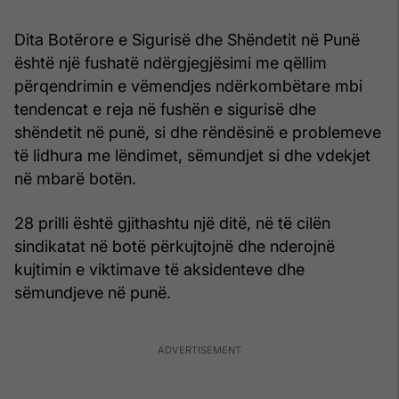
Dita Botërore e Sigurisë dhe Shëndetit në Punë
është një fushatë ndërgjegjësimi me qëllim
përqendrimin e vëmendjes ndërkombëtare mbi
tendencat e reja në fushën e sigurisë dhe
shëndetit në punë, si dhe rëndësinë e problemeve
të lidhura me lëndimet, sëmundjet si dhe vdekjet
në mbarë botën.
28 prilli është gjithashtu një ditë, në të cilën
sindikatat në botë përkujtojnë dhe nderojnë
kujtimin e viktimave të aksidenteve dhe
sëmundjeve në punë.