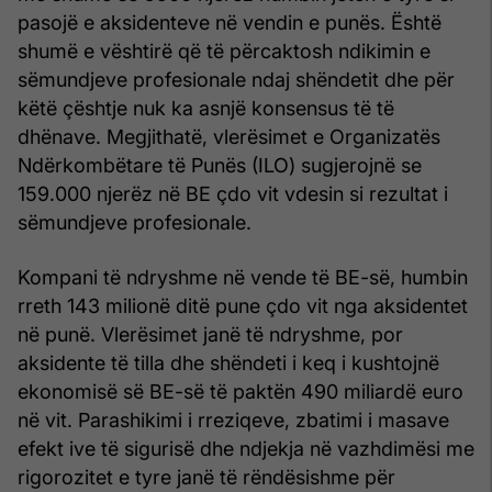
pasojë e aksidenteve në vendin e punës. Është
shumë e vështirë që të përcaktosh ndikimin e
sëmundjeve profesionale ndaj shëndetit dhe për
këtë çështje nuk ka asnjë konsensus të të
dhënave. Megjithatë, vlerësimet e Organizatës
Ndërkombëtare të Punës (ILO) sugjerojnë se
159.000 njerëz në BE çdo vit vdesin si rezultat i
sëmundjeve profesionale.
Kompani të ndryshme në vende të BE-së, humbin
rreth 143 milionë ditë pune çdo vit nga aksidentet
në punë. Vlerësimet janë të ndryshme, por
aksidente të tilla dhe shëndeti i keq i kushtojnë
ekonomisë së BE-së të paktën 490 miliardë euro
në vit. Parashikimi i rreziqeve, zbatimi i masave
efekt ive të sigurisë dhe ndjekja në vazhdimësi me
rigorozitet e tyre janë të rëndësishme për