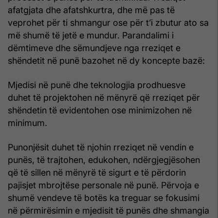
afatgjata dhe afatshkurtra, dhe më pas të
veprohet për ti shmangur ose për t’i zbutur ato sa
më shumë të jetë e mundur. Parandalimi i
dëmtimeve dhe sëmundjeve nga rreziqet e
shëndetit në punë bazohet në dy koncepte bazë:
Mjedisi në punë dhe teknologjia prodhuesve
duhet të projektohen në mënyrë që rreziqet për
shëndetin të evidentohen ose minimizohen në
minimum.
Punonjësit duhet të njohin rreziqet në vendin e
punës, të trajtohen, edukohen, ndërgjegjësohen
që të sillen në mënyrë të sigurt e të përdorin
pajisjet mbrojtëse personale në punë. Përvoja e
shumë vendeve të botës ka treguar se fokusimi
në përmirësimin e mjedisit të punës dhe shmangia