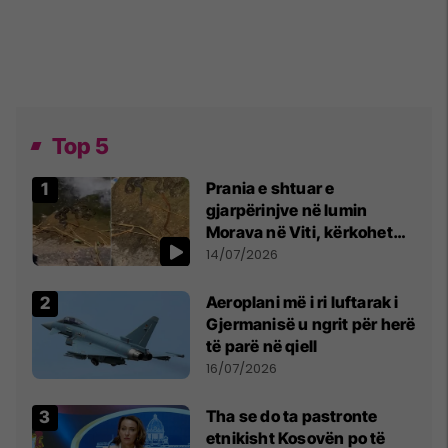
Top 5
Prania e shtuar e
gjarpërinjve në lumin
Morava në Viti, kërkohet
kujdes nga qytetarët
14/07/2026
Aeroplani më i ri luftarak i
Gjermanisë u ngrit për herë
të parë në qiell
16/07/2026
Tha se do ta pastronte
etnikisht Kosovën po të