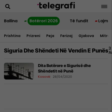
Ballina
Botërori 2026
Të fundit
Lajme
Prishtina
Prizreni
Peja
Ferizaj
Gjakova
Mitrov
3
Siguria Dhe Shëndeti Në Vendin E Punës
A
​Dita Botërore e Sigurisë dhe
Shëndetit në Punë
Kosovë
28/04/2020