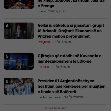
në xhep, zbulohet sa fituan Joshua
e Prenga
Boks
26/07/2026
Vëllai iu etiketua si pjesëtar i grupit
të Arkanit, Drejtori i Ekonomisë në
Prizren mohon pretendimet
Drejtësi
24/07/2026
Gjithçka që ndodhi në Kuvendin e
jashtëzakonshëm të LDK-së
Politikë
30/07/2026
Presidenti i Argjentinës thyen
heshtjen pas kërkesës për riluajtjen
e finales së Botërorit
Përfaqësueset
24/07/2026