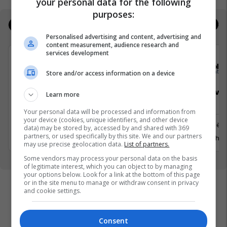
your personal data for the following
purposes:
Jobs
Real Estate
Personalised advertising and content, advertising and
content measurement, audience research and
services development
Elkos Group
Sola
Store and/or access information on a device
Specialist Mishi (Kasap)
Sales Deve
Learn more
Manager
Your personal data will be processed and information from
your device (cookies, unique identifiers, and other device
Ferizaj
Prishtinë
data) may be stored by, accessed by and shared with 369
3 Gusht 2026
partners, or used specifically by this site. We and our partners
29 Gusht 
may use precise geolocation data.
List of partners.
Some vendors may process your personal data on the basis
of legitimate interest, which you can object to by managing
your options below. Look for a link at the bottom of this page
or in the site menu to manage or withdraw consent in privacy
and cookie settings.
Consent