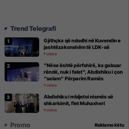
Trend Telegrafi
Gjithçka që ndodhi në Kuvendin e
jashtëzakonshëm të LDK-së
Politikë
"Nëse është përfshirë, ka gabuar
rëndë, nuk i falet", Abdixhiku i çon
“selam” Përparim Ramës
Politikë
Abdixhiku i mbijetoi nismës së
shkarkimit, flet Muhaxheri
Politikë
Promo
Reklamo këtu