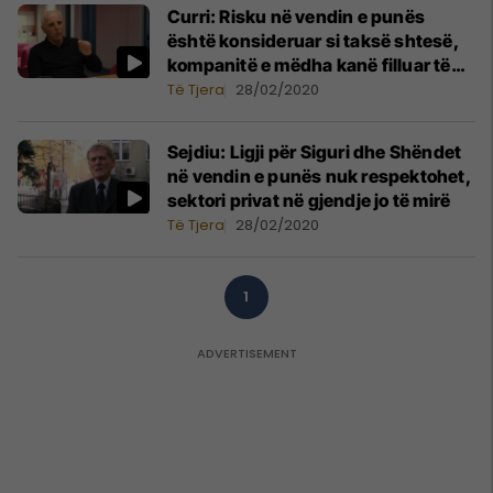
Curri: Risku në vendin e punës
është konsideruar si taksë shtesë,
kompanitë e mëdha kanë filluar të
vetëdijesohen në këtë aspekt
Të Tjera
28/02/2020
Sejdiu: Ligji për Siguri dhe Shëndet
në vendin e punës nuk respektohet,
sektori privat në gjendje jo të mirë
Të Tjera
28/02/2020
1