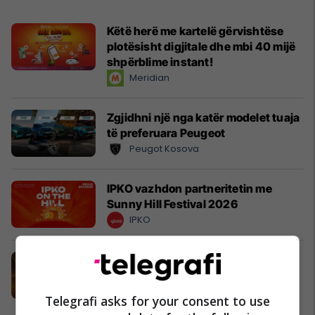
Këtë herë me kartelë gërvishtëse
plotësisht digjitale dhe mbi 40 mijë
shpërblime instant!
Meridian
Zgjidhni një nga katër modelet tuaja
të preferuara Peugeot
Peugot Kosova
IPKO vazhdon partneritetin me
Sunny Hill Festival 2026
IPKO
EXPO DIASPORA 2026 mbahet më
3, 4 dhe 5 gusht në Prishtinë
Expo Prishtina
Telegrafi asks for your consent to use