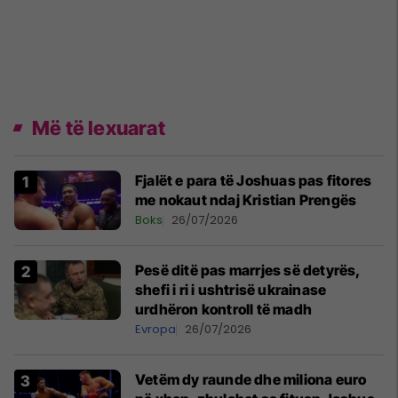
Më të lexuarat
Fjalët e para të Joshuas pas fitores
me nokaut ndaj Kristian Prengës
Boks
26/07/2026
Pesë ditë pas marrjes së detyrës,
shefi i ri i ushtrisë ukrainase
urdhëron kontroll të madh
Evropa
26/07/2026
Vetëm dy raunde dhe miliona euro