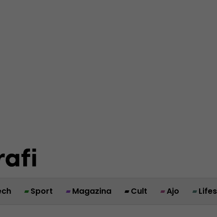
ech
Sport
Magazina
Cult
Ajo
Life