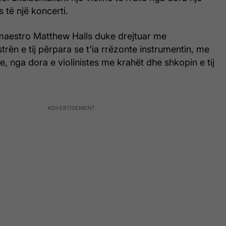
s të një koncerti.
maestro Matthew Halls duke drejtuar me
rën e tij përpara se t'ia rrëzonte instrumentin, me
te, nga dora e violinistes me krahët dhe shkopin e tij