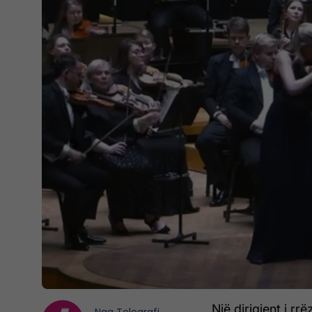
Një dirigjent i rrë