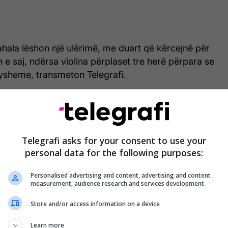
 Vahala lëshon një ulërimë, me duart që kërcejnë për
n e saj, ndërsa violina përplaset tre herë përpara se
dysheme, transmeton Telegrafi.
hikojë poshtë me tmerr instrumentin e prodhuar
, i konsideruar si një nga krijuesit më të mëdhenj
htrirë përmbys në dysheme.
Telegrafi asks for your consent to use your
personal data for the following purposes:
të luajë derisa dirigjenti ndalon, ndërsa Vahala
in e saj të gjatë të zi dhe e merr butësisht violinën
Personalised advertising and content, advertising and content
ët e shqetësuar e shikojnë.
measurement, audience research and services development
 dy-minutësh tensionues, Vahala vazhdoi të luante
Store and/or access information on a device
linë numër 1 të Max Bruch.
Learn more