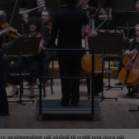
zoi aksidentalisht një violinë të rrallë nga dora një