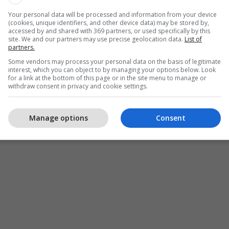
dëmtime nga incidenti në sallën Sibelius të Lahtit, e
Your personal data will be processed and information from your device
(cookies, unique identifiers, and other device data) may be stored by,
ala duke e thyer rënien e saj me këmbën e saj.
accessed by and shared with 369 partners, or used specifically by this
site. We and our partners may use precise geolocation data.
List of
partners.
roi se si luajti akordin e fundit të seksionit të
Some vendors may process your personal data on the basis of legitimate
i paksa kapjen', duke bërë që violina të rrotullohej
interest, which you can object to by managing your options below. Look
for a link at the bottom of this page or in the site menu to manage or
Telegrafi/
withdraw consent in privacy and cookie settings.
Manage options
Consent