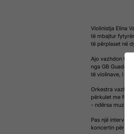
Violinistja Elina
të mbajtur fytyrë
të përplaset në 
Ajo vazhdon të s
nga GB Guadagnini
të violinave, i s
Orkestra vazhdon 
përkulet me fustan
- ndërsa muzikant
Pas një intervali
koncertin për vio