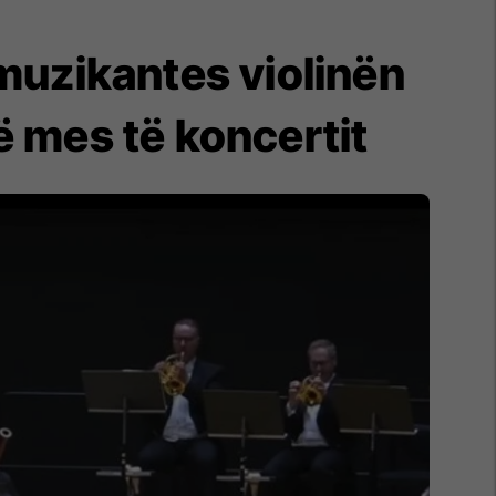
 muzikantes violinën
ë mes të koncertit