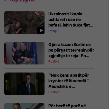
Ukrainasit i kapin
ushtarët rusë në
befasi, ishin duke fjetur
në strehimoret e
Evropa
kamufluara
Gjini akuzon Kurtin se
po përgatit terrenin për
zgjedhje të reja: Po
manipulon opinionin
Politikë
publik
“Nuk kemi apetit për
kryetar të Kuvendit” –
Abdixhiku e
konsideron si figurë
Politikë
ceremoniale
Për herë të parë në