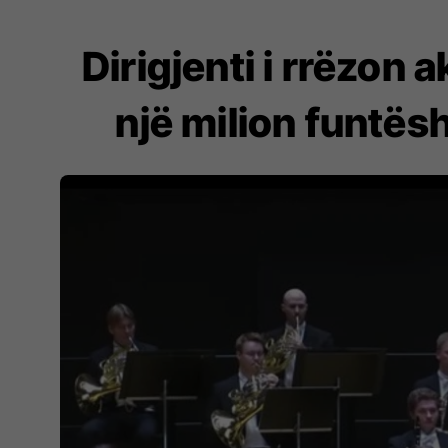
Dirigjenti i rrëzon
një milion funtës