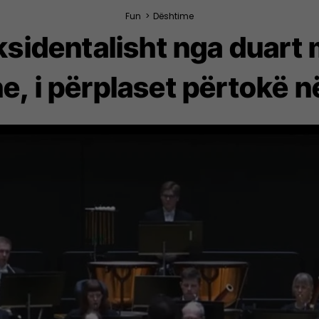
Fun
>
Dështime
 aksidentalisht nga duart
he, i përplaset përtokë n