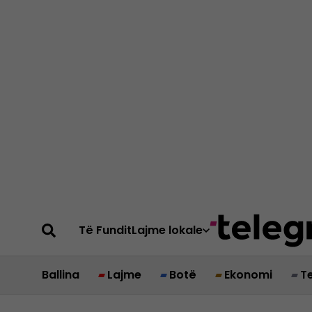
Të Fundit
Lajme lokale
Ballina
Lajme
Botë
Ekonomi
T