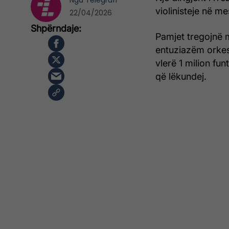
Nga
Telegrafi
violinisteje në me
22/04/2026
Pamjet tregojnë 
entuziazëm orkest
vlerë 1 milion fun
që lëkundej.