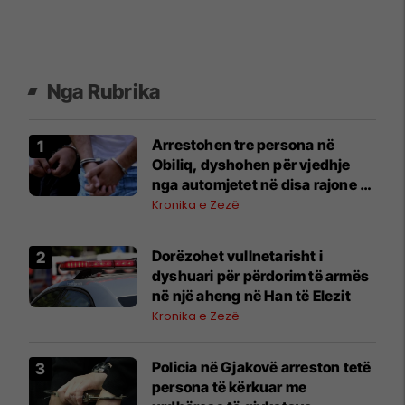
Nga Rubrika
Arrestohen tre persona në
Obiliq, dyshohen për vjedhje
nga automjetet në disa rajone të
Kosovës
Kronika e Zezë
Dorëzohet vullnetarisht i
dyshuari për përdorim të armës
në një aheng në Han të Elezit
Kronika e Zezë
Policia në Gjakovë arreston tetë
persona të kërkuar me