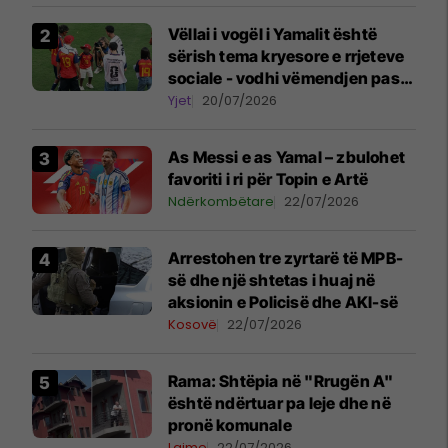
Vëllai i vogël i Yamalit është
sërish tema kryesore e rrjeteve
sociale - vodhi vëmendjen pas
finales së Kupës së Botës
Yjet
20/07/2026
As Messi e as Yamal – zbulohet
favoriti i ri për Topin e Artë
Ndërkombëtare
22/07/2026
Arrestohen tre zyrtarë të MPB-
së dhe një shtetas i huaj në
aksionin e Policisë dhe AKI-së
Kosovë
22/07/2026
Rama: Shtëpia në "Rrugën A"
është ndërtuar pa leje dhe në
pronë komunale
Lajme
22/07/2026