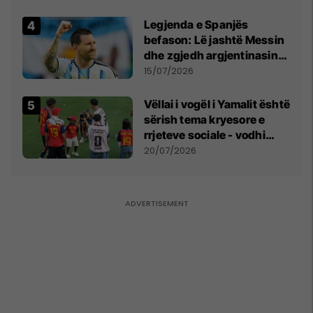
Legjenda e Spanjës
befason: Lë jashtë Messin
dhe zgjedh argjentinasin
më të mirë në botë
15/07/2026
Vëllai i vogël i Yamalit është
sërish tema kryesore e
rrjeteve sociale - vodhi
vëmendjen pas finales së
20/07/2026
Kupës së Botës