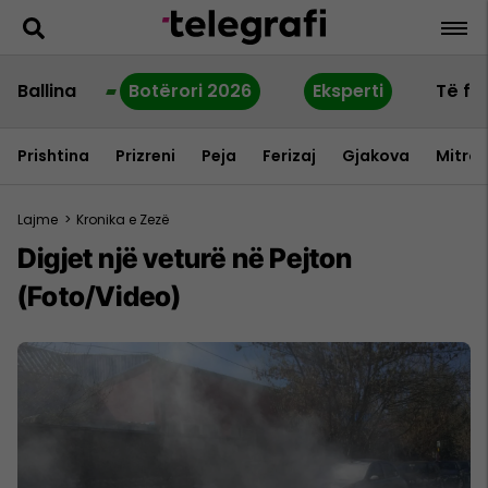
Ballina
Botërori 2026
Eksperti
Të fu
Prishtina
Prizreni
Peja
Ferizaj
Gjakova
Mitrov
Lajme
>
Kronika e Zezë
Digjet një veturë në Pejton
(Foto/Video)