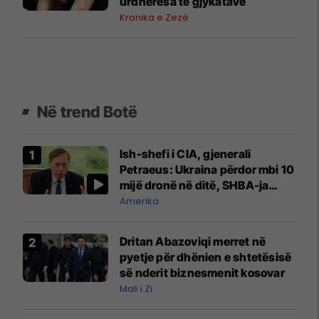
urdhëresa të gjykatave
Kronika e Zezë
Në trend Botë
Ish-shefi i CIA, gjenerali
Petraeus: Ukraina përdor mbi 10
mijë dronë në ditë, SHBA-ja
mbetet shumë prapa në
Amerika
prodhim
Dritan Abazoviqi merret në
pyetje për dhënien e shtetësisë
së nderit biznesmenit kosovar
Mali i Zi