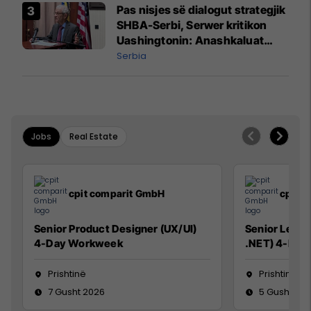
Pas nisjes së dialogut strategjik
SHBA-Serbi, Serwer kritikon
Uashingtonin: Anashkaluat
Banjskën, sulmin ndaj KFOR-it
Serbia
dhe rrëmbimin e Policëve të
Kosovës
Jobs
Real Estate
cpit comparit GmbH
cpit 
Senior Product Designer (UX/UI)
Senior Lead 
4-Day Workweek
.NET) 4-Day
Prishtinë
Prishtinë
7 Gusht 2026
5 Gusht 20