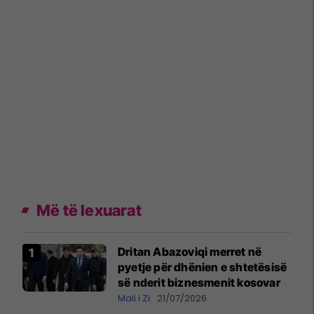
Më të lexuarat
Dritan Abazoviqi merret në
pyetje për dhënien e shtetësisë
së nderit biznesmenit kosovar
Mali i Zi
21/07/2026