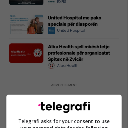
EXFIS
United Hospital me pako
speciale për diasporën
United Hospital
Alba Health sjell mbështetje
profesionale për organizatat
Spitex në Zvicër
Alba Health
Telegrafi asks for your consent to use
your personal data for the following