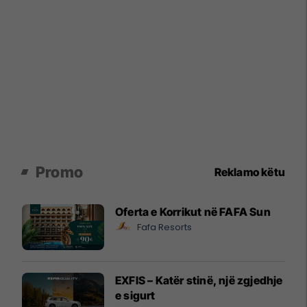
Promo
Reklamo këtu
Oferta e Korrikut në FAFA Sun
Fafa Resorts
EXFIS – Katër stinë, një zgjedhje
e sigurt