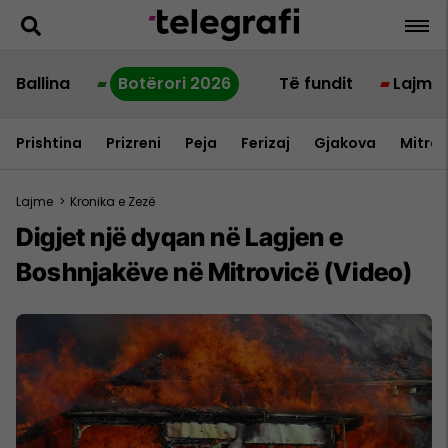
Ballina
Botërori 2026
Të fundit
Lajme
Prishtina
Prizreni
Peja
Ferizaj
Gjakova
Mitrov
Lajme
>
Kronika e Zezë
Digjet një dyqan në Lagjen e
Boshnjakëve në Mitrovicë (Video)