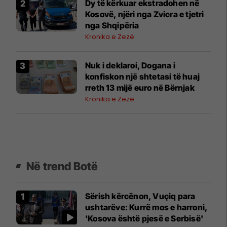
Dy të kërkuar ekstradohen në
Kosovë, njëri nga Zvicra e tjetri
nga Shqipëria
Kronika e Zezë
Nuk i deklaroi, Dogana i
konfiskon një shtetasi të huaj
rreth 13 mijë euro në Bërnjak
Kronika e Zezë
Në trend Botë
Sërish kërcënon, Vuçiq para
ushtarëve: Kurrë mos e harroni,
'Kosova është pjesë e Serbisë'