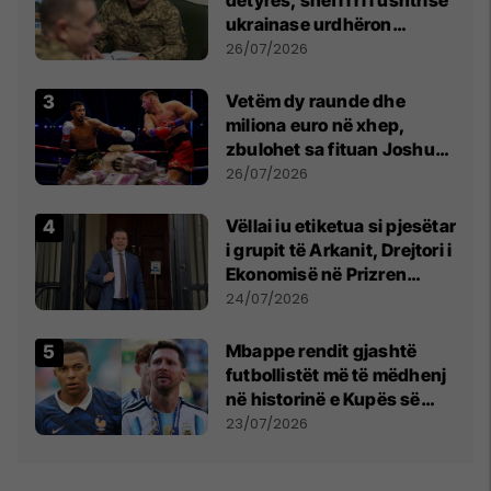
ukrainase urdhëron
kontroll të madh
26/07/2026
Vetëm dy raunde dhe
miliona euro në xhep,
zbulohet sa fituan Joshua
e Prenga
26/07/2026
Vëllai iu etiketua si pjesëtar
i grupit të Arkanit, Drejtori i
Ekonomisë në Prizren
mohon pretendimet
24/07/2026
Mbappe rendit gjashtë
futbollistët më të mëdhenj
në historinë e Kupës së
Botës, Messi mbetet i dyti
23/07/2026