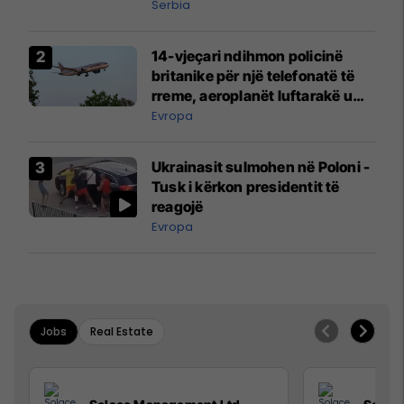
Serbia
14-vjeçari ndihmon policinë
britanike për një telefonatë të
rreme, aeroplanët luftarakë u
ngritën në ajër për të
Evropa
interceptuar fluturaken e Qatar
Airways që po shkonte drejt
Ukrainasit sulmohen në Poloni -
Mançesterit
Tusk i kërkon presidentit të
reagojë
Evropa
Jobs
Real Estate