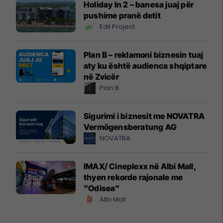
Holiday In 2 – banesa juaj për
pushime pranë detit
Edil Project
Plan B – reklamoni biznesin tuaj
aty ku është audienca shqiptare
në Zvicër
Plan B
Sigurimi i biznesit me NOVATRA
Vermögensberatung AG
NOVATRA
IMAX/ Cineplexx në Albi Mall,
thyen rekorde rajonale me
"Odisea"
Albi Mall