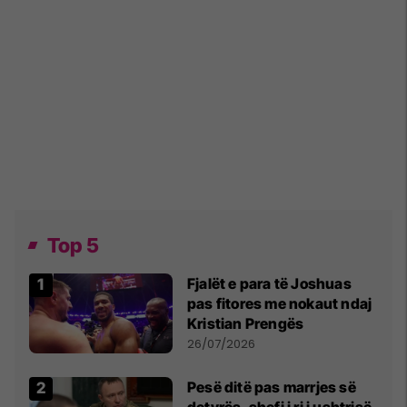
Top 5
Fjalët e para të Joshuas
pas fitores me nokaut ndaj
Kristian Prengës
26/07/2026
Pesë ditë pas marrjes së
detyrës, shefi i ri i ushtrisë