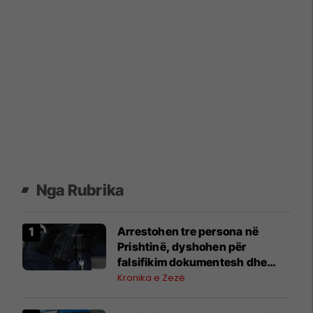
Nga Rubrika
Arrestohen tre persona në
Prishtinë, dyshohen për
falsifikim dokumentesh dhe
mashtrim me toka
Kronika e Zezë