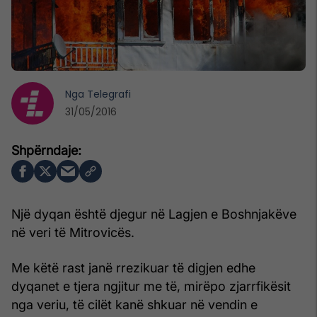
Nga
Telegrafi
31/05/2016
Një dyqan është djegur në Lagjen e Boshnjakëve
në veri të Mitrovicës.
Me këtë rast janë rrezikuar të digjen edhe
dyqanet e tjera ngjitur me të, mirëpo zjarrfikësit
nga veriu, të cilët kanë shkuar në vendin e