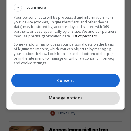
Learn more
Your personal data will be processed and information from
your device (cookies, unique identifiers, and other device
data) may be stored by, accessed by and shared with 369
partners, or used specifically by this site. We and our partners
may use precise geolocation data.
List of partners.
Some vendors may process your personal data on the basis
of legitimate interest, which you can object to by managing
your options below. Look for a link at the bottom of this page
or in the site menu to manage or withdraw consent in privacy
and cookie settings.
Promo
Reklamo këtu
Consent
Baks Bay, projekti me i madh
Manage options
turistik në Shqipëri prezantohet
ne Expo Real Kosova: Vizitoni
shtandin dhe zbuloni
Baks Bay
mundësitë e investimit
Ananas Impex sjell në treg