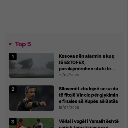
Top 5
Kosova nën alarmin e kuq
të ESTOFEX,
paralajmërohen stuhi të
fuqishme me breshër dhe
21/07/2026
erëra të forta
Sllovenët zbulojnë se sa do
të fitojë Vincic për gjykimin
e finales së Kupës së Botës
18/07/2026
Vëllai i vogël i Yamalit është
sërish tema kryesore e