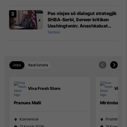
prodhim
Pas nisjes së dialogut strategjik
SHBA-Serbi, Serwer kritikon
Uashingtonin: Anashkaluat
Banjskën, sulmin ndaj KFOR-it
Serbia
dhe rrëmbimin e Policëve të
Kosovës
Jobs
Real Estate
Viva Fresh Store
Viva F
Pranues Malli
Mirëmbajtës
Kamenicë
Prishtinë
31 Korrik 2026
31 Korrik 20