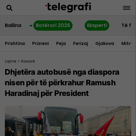
Ballina
Botërori 2026
Eksperti
Të fu
Prishtina
Prizreni
Peja
Ferizaj
Gjakova
Mitrov
Lajme
>
Kosovë
Dhjetëra autobusë nga diaspora
nisen për të përkrahur Ramush
Haradinaj për President