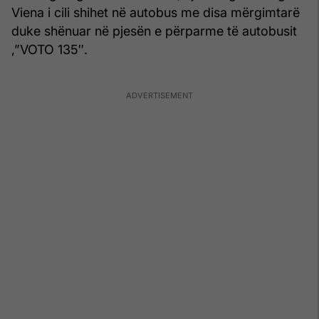
Viena i cili shihet në autobus me disa mërgimtarë
duke shënuar në pjesën e përparme të autobusit
,”VOTO 135″.