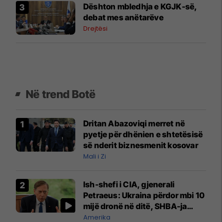
​Dështon mbledhja e KGJK-së,
debat mes anëtarëve
Drejtësi
Në trend Botë
Dritan Abazoviqi merret në
pyetje për dhënien e shtetësisë
së nderit biznesmenit kosovar
Mali i Zi
Ish-shefi i CIA, gjenerali
Petraeus: Ukraina përdor mbi 10
mijë dronë në ditë, SHBA-ja
mbetet shumë prapa në
Amerika