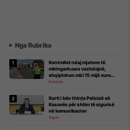
Nga Rubrika
Kontrollet ndaj mjeteve të
mbingarkuara vazhdojnë,
shqiptohen mbi 15 mijë euro
gjoba
Kosovë
​Kurti i bën thirrje Policisë së
Kosovës për shtim të sigurisë
në komunikacion
Siguri