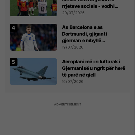
rrjeteve sociale - vodhi
vëmendjen pas finales së
20/07/2026
Kupës së Botës
As Barcelona e as
Dortmundi, gjiganti
gjerman e mbyllë
marrëveshjen për Fisnik
19/07/2026
Asllanin
Aeroplani më i ri luftarak i
Gjermanisë u ngrit për herë
të parë në qiell
16/07/2026