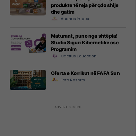
produkte të reja për çdo shije
dhe gatim
Ananas Impex
Maturant, puno nga shtëpia!
Studio Siguri Kibernetike ose
Programim
Cacttus Education
Oferta e Korrikut në FAFA Sun
Fafa Resorts