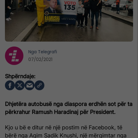
Nga
Telegrafi
07/02/2021
Dhjetëra autobusë nga diaspora erdhën sot për ta
përkrahur Ramush Haradinaj për President.
Kjo u bë e ditur në një postim në Facebook, të
bërë nga Agim Sadik Knushi, një mërgimtar nga