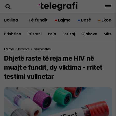
Ballina
Të fundit
Lajme
Botë
Ekono
Prishtina
Prizreni
Peja
Ferizaj
Gjakova
Mitrov
Lajme
>
Kosovë
>
Shëndetësi
Dhjetë raste të reja me HIV në
muajt e fundit, dy viktima - rritet
testimi vullnetar