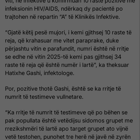
viti, në Infektivë u konfirmuan 10 raste pozitive me
infeksionin HIV/AIDS, ndërkaq dy pacientë po
trajtohen në repartin “A” të Klinikës Infektive.
“Gjatë këtij pesë mujori, i kemi gjithsej 10 raste të
reja, që krahasuar me vitet paraprake, duke
përjashtu vitin e parafundit, numri është në rritje
se edhe në vitin 2025-të kemi pas gjithsej 34
raste të reja që është numër i lartë”, ka theksuar
Hatixhe Gashi, infektologe.
Por, pozitive thotë Gashi, është se ka rritje të
numrit të testimeve vullnetare.
“Ka rritje të numrit të testimeve që po bëhen se
pak popullata është vetëdijsu sidomos grupet me
rrezikshmëri të lartë apo target grupet ato vijnë
vetë testohen, punohet tre herë në javë në zyrën