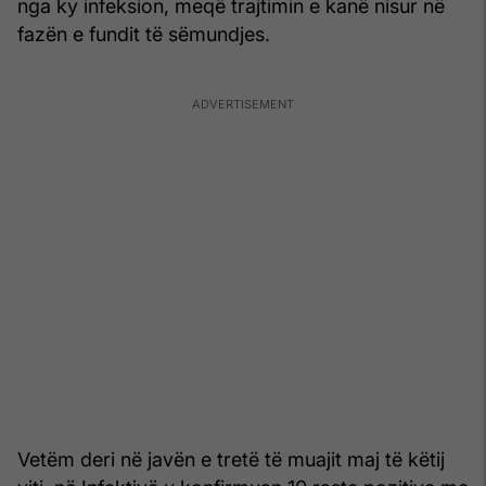
nga ky infeksion, meqë trajtimin e kanë nisur në
fazën e fundit të sëmundjes.
Vetëm deri në javën e tretë të muajit maj të këtij