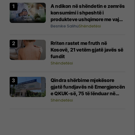
A ndikon në shëndetin e zemrës
konsumimi i shpeshtë i
produkteve ushqimore me vaj
palme (vajra të ngopura)?
Besnike Salihu
Shëndetësi
Shpjegon kardiologu Batalli
Rriten rastet me fruth në
Kosovë, 21 vetëm gjatë javës së
fundit
Shëndetësi
Qindra shërbime mjekësore
gjatë fundjavës në Emergjencën
e QKUK-së, 75 të lënduar në
aksidente
Shëndetësi