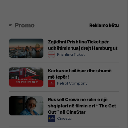
Promo
Reklamo këtu
Zgjidhni PrishtinaTicket për
udhëtimin tuaj drejt Hamburgut
Prishtina Ticket
Karburant cilësor dhe shumë
më tepër!
Petrol Company
Russell Crowe në rolin e një
shqiptari në filmin e ri “The Get
Out” në CineStar
Cinestar