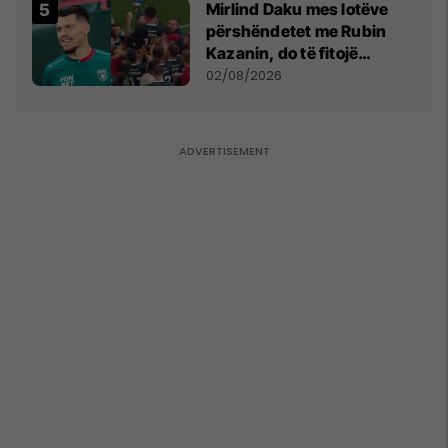
Mirlind Daku mes lotëve
përshëndetet me Rubin
Kazanin, do të fitojë
miliona te Spartak Moska
02/08/2026