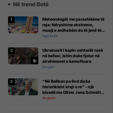
Në trend Botë
Meteorologët me parashikime të
reja: Ndryshime ekstreme,
muajt e ardhshëm do të jenë të
pazakontë
Nga Bota
Ukrainasit i kapin ushtarët rusë
në befasi, ishin duke fjetur në
strehimoret e kamufluara
Evropa
“Në Ballkan po lind diçka
historikisht krejt e re” - një
bisedë me Oliver Jens Schmitt
mbi protestat në Shqipëri dhe të
Shqipëri
kaluarën e rajonit