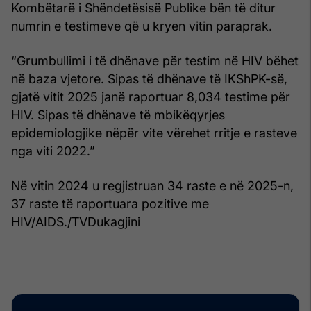
Kombëtarë i Shëndetësisë Publike bën të ditur
numrin e testimeve që u kryen vitin paraprak.
“Grumbullimi i të dhënave për testim në HIV bëhet
në baza vjetore. Sipas të dhënave të IKShPK-së,
gjatë vitit 2025 janë raportuar 8,034 testime për
HIV. Sipas të dhënave të mbikëqyrjes
epidemiologjike nëpër vite vërehet rritje e rasteve
nga viti 2022.”
Në vitin 2024 u regjistruan 34 raste e në 2025-n,
37 raste të raportuara pozitive me
HIV/AIDS./TVDukagjini