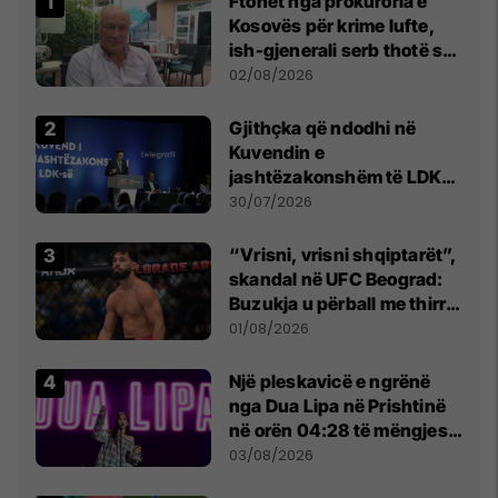
Ftohet nga prokuroria e
Kosovës për krime lufte,
ish-gjenerali serb thotë se
dikush e tradhtoi në
02/08/2026
Beograd
Gjithçka që ndodhi në
Kuvendin e
jashtëzakonshëm të LDK-
së
30/07/2026
“Vrisni, vrisni shqiptarët”,
skandal në UFC Beograd:
Buzukja u përball me thirrje
anti-shqiptare nga
01/08/2026
tribunat
Një pleskavicë e ngrënë
nga Dua Lipa në Prishtinë
në orën 04:28 të mëngjesit
- dhe bota digjitale serbe
03/08/2026
shpall gjendjen e luftës