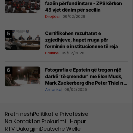
fazën përfundimtare - ZPS kërkon
45 vjet dënim për secilin
Drejtësi
09/02/2026
Certifikohen rezultatet e
zgjedhjeve, hapet rruga për
formimin e institucioneve të reja
Politikë
09/02/2026
Fotografia e Epstein që tregon një
darkë ‘të çmendur’ me Elon Musk,
Mark Zuckerberg dhe Peter Thiel në
vitin 2015
Amerika
08/02/2026
Rreth nesh
Politikat e Privatësisë
Na Kontaktoni
Prokurimi i Hapur
RTV Dukagjini
Deutsche Welle