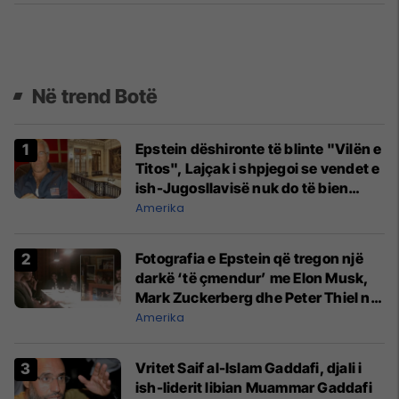
Në trend Botë
Epstein dëshironte të blinte "Vilën e
Titos", Lajçak i shpjegoi se vendet e
ish-Jugosllavisë nuk do të bien
kurrë dakord
Amerika
Fotografia e Epstein që tregon një
darkë ‘të çmendur’ me Elon Musk,
Mark Zuckerberg dhe Peter Thiel në
vitin 2015
Amerika
Vritet Saif al-Islam Gaddafi, djali i
ish-liderit libian Muammar Gaddafi