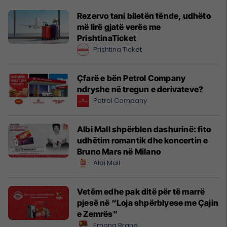
Rezervo tani biletën tënde, udhëto
më lirë gjatë verës me
PrishtinaTicket
Prishtina Ticket
Çfarë e bën Petrol Company
ndryshe në tregun e derivateve?
Petrol Company
Albi Mall shpërblen dashurinë: fito
udhëtim romantik dhe koncertin e
Bruno Mars në Milano
Albi Mall
Vetëm edhe pak ditë për të marrë
pjesë në “Loja shpërblyese me Çajin
e Zemrës”
Emona Brand