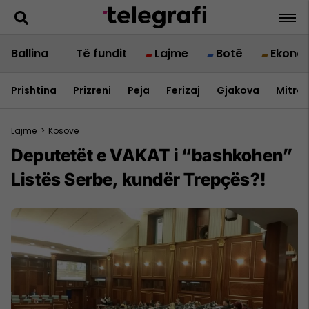
Ballina
Të fundit
Lajme
Botë
Ekono
Prishtina
Prizreni
Peja
Ferizaj
Gjakova
Mitrov
Lajme
>
Kosovë
Deputetët e VAKAT i “bashkohen”
Listës Serbe, kundër Trepçës?!