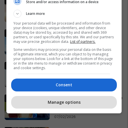
Store and/or access information on a device
udhëtimin New York-Londër e
realizon për më pak se një orë
Learn more
23/09/2021
Your personal data will be processed and information from
your device (cookies, unique identifiers, and other device
Japonezët gjejnë thesar të
data) may be stored by, accessed by and shared with 369
partners, or used specifically by this site. We and our partners
vërtetë në një thellësi prej
may use precise geolocation data.
List of partners.
6,000 metrash, mostra të
Some vendors may process your personal data on the basis
mineraleve të rralla
04/02/2026
of legitimate interest, which you can object to by managing
your options below. Look for a link at the bottom of this page
or in the site menu to manage or withdraw consent in privacy
Njoftim i rëndësishëm nga
and cookie settings.
Ambasada e Kosovës në Itali -
hyn në fuqi marrëveshja për
eliminimin e tatimit të dyfishtë
03/02/2026
Consent
Pas përplasjes me Jonidën dhe
Manage options
akuzës ndaj produksionit për
montim të klipit, Alba çohet
dhe dëshiron të largohet nga
07/02/2026
Big Brother VIP Kosova 4