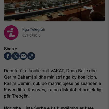
Nga
Telegrafi
07/10/2016
Deputetët e koalicionit VAKAT, Duda Balje dhe
Qerim Bajrami si dhe ministri nga ky koalicion,
Rasim Demiri, nuk po marrin pjesë në seancën e
Kuvendit të Kosovës, ku po diskutohet projektligji
për Trepçën.
Ndryshe, Lista Serbe e ka kundërshtuar këtë