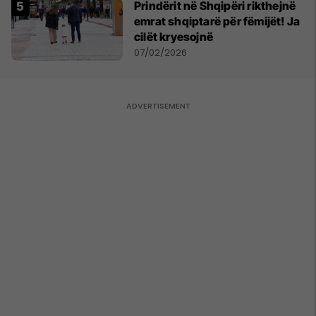
Prindërit në Shqipëri rikthejnë
emrat shqiptarë për fëmijët! Ja
cilët kryesojnë
07/02/2026