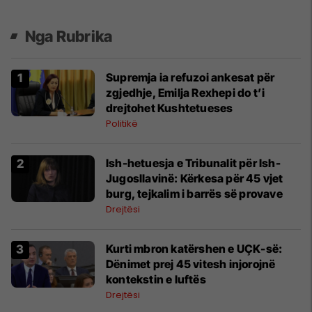
Nga Rubrika
Supremja ia refuzoi ankesat për
zgjedhje, Emilja Rexhepi do t’i
drejtohet Kushtetueses
Politikë
Ish-hetuesja e Tribunalit për Ish-
Jugosllavinë: Kërkesa për 45 vjet
burg, tejkalim i barrës së provave
Drejtësi
Kurti mbron katërshen e UÇK-së:
Dënimet prej 45 vitesh injorojnë
kontekstin e luftës
Drejtësi