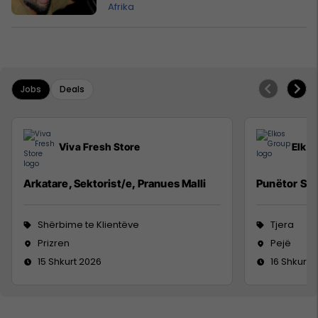
Afrika
Jobs
Deals
Viva Fresh Store
Elko
Arkatare, Sektorist/e, Pranues Malli
Punëtor Sig
Shërbime te Klientëve
Tjera
Prizren
Pejë
15 Shkurt 2026
16 Shkurt 