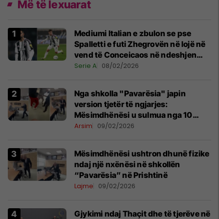
Më të lexuarat
Mediumi Italian e zbulon se pse
Spalletti e futi Zhegrovën në lojë në
vend të Conceicaos në ndeshjen
Juventus–Lazio
Serie A
08/02/2026
Nga shkolla "Pavarësia" japin
version tjetër të ngjarjes:
Mësimdhënësi u sulmua nga 10
nxënës, reagoi në vetëmbrojtje
Arsim
09/02/2026
Mësimdhënësi ushtron dhunë fizike
ndaj një nxënësi në shkollën
“Pavarësia” në Prishtinë
Lajme
09/02/2026
Gjykimi ndaj Thaçit dhe të tjerëve në