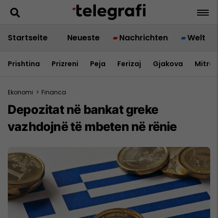
Startseite
Neueste
Nachrichten
Welt
Prishtina
Prizreni
Peja
Ferizaj
Gjakova
Mitrov
Ekonomi
>
Financa
Depozitat në bankat greke
vazhdojnë të mbeten në rënie