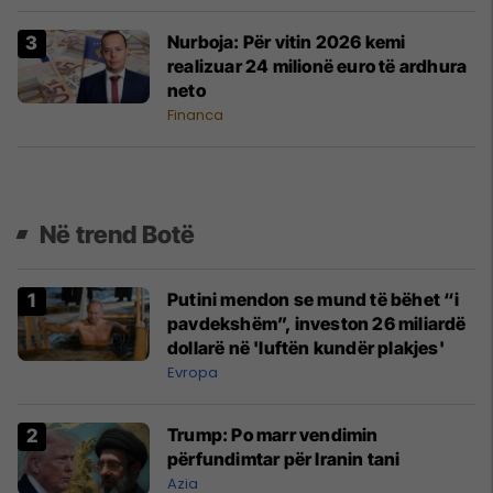
Nurboja: Për vitin 2026 kemi
realizuar 24 milionë euro të ardhura
neto
Financa
Në trend Botë
Putini mendon se mund të bëhet “i
pavdekshëm”, investon 26 miliardë
dollarë në 'luftën kundër plakjes'
Evropa
Trump: Po marr vendimin
përfundimtar për Iranin tani
Azia