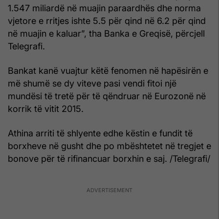
1.547 miliardë në muajin paraardhës dhe norma
vjetore e rritjes ishte 5.5 për qind në 6.2 për qind
në muajin e kaluar”, tha Banka e Greqisë, përcjell
Telegrafi.
Bankat kanë vuajtur këtë fenomen në hapësirën e
më shumë se dy viteve pasi vendi fitoi një
mundësi të tretë për të qëndruar në Eurozonë në
korrik të vitit 2015.
Athina arriti të shlyente edhe këstin e fundit të
borxheve në gusht dhe po mbështetet në tregjet e
bonove për të rifinancuar borxhin e saj. /Telegrafi/