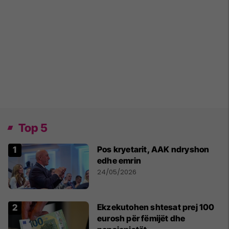
Top 5
Pos kryetarit, AAK ndryshon
edhe emrin
24/05/2026
Ekzekutohen shtesat prej 100
eurosh për fëmijët dhe