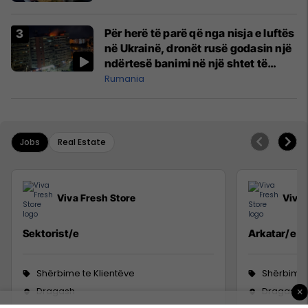
Për herë të parë që nga nisja e luftës
në Ukrainë, dronët rusë godasin një
ndërtesë banimi në një shtet të
NATO-s
Rumania
Jobs
Real Estate
Viva Fresh Store
Viva 
Sektorist/e
Arkatar/e
Shërbime te Klientëve
Shërbime 
Dragash
Dragash
×