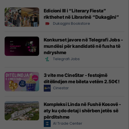
Edicioni III i “Literary Fiesta”
rikthehet në Librarinë “Dukagjini”
Dukagjini Bookstore
Konkurset javore në Telegrafi Jobs -
mundësi për kandidatë në fusha të
ndryshme
Telegrafi Jobs
3 vite me CineStar - festojmë
ditëlindjen me bileta vetëm 2.50€!
Cinestar
Kompleksi Linda në Fushë Kosovë -
aty ku çdo detaj i shërben jetës së
përditshme
Al Trade Center