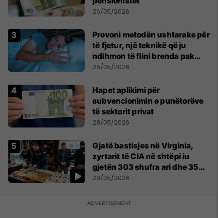
pensionistët
26/05/2026
Provoni metodën ushtarake për
të fjetur, një teknikë që ju
ndihmon të flini brenda pak
minutash
26/05/2026
Hapet aplikimi për
subvencionimin e punëtorëve
të sektorit privat
28/05/2026
Gjatë bastisjes në Virginia,
zyrtarit të CIA në shtëpi iu
gjetën 303 shufra ari dhe 35
orë luksoze Rolex
28/05/2026