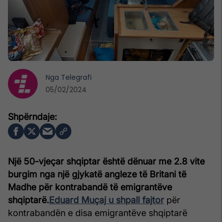
Nga
Telegrafi
05/02/2024
Një 50-vjeçar shqiptar është dënuar me 2.8 vite
burgim nga një gjykatë angleze të Britani të
Madhe për kontrabandë të emigrantëve
shqiptarë.
Eduard Muçaj u shpall fajtor
për
kontrabandën e disa emigrantëve shqiptarë