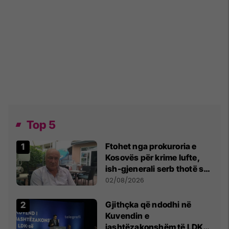
Top 5
Ftohet nga prokuroria e
Kosovës për krime lufte,
ish-gjenerali serb thotë se
dikush e tradhtoi në
02/08/2026
Beograd
Gjithçka që ndodhi në
Kuvendin e
jashtëzakonshëm të LDK-