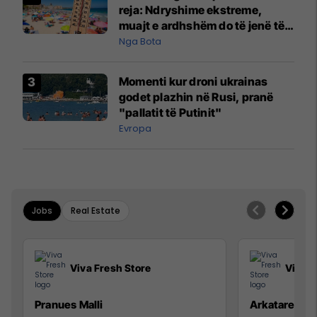
reja: Ndryshime ekstreme,
muajt e ardhshëm do të jenë të
pazakontë
Nga Bota
Momenti kur droni ukrainas
godet plazhin në Rusi, pranë
"pallatit të Putinit"
Evropa
Jobs
Real Estate
Viva Fresh Store
Viva F
Pranues Malli
Arkatare