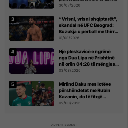
së
30/07/2026
“Vrisni, vrisni shqiptarët”,
skandal në UFC Beograd:
Buzukja u përball me thirrje
anti-shqiptare nga
01/08/2026
tribunat
Një pleskavicë e ngrënë
nga Dua Lipa në Prishtinë
në orën 04:28 të mëngjesit
- dhe bota digjitale serbe
03/08/2026
shpall gjendjen e luftës
Mirlind Daku mes lotëve
përshëndetet me Rubin
Kazanin, do të fitojë
miliona te Spartak Moska
02/08/2026