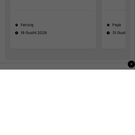
Ferizaj
Pejë
19 Gusht 2026
31 Gusht 20
×