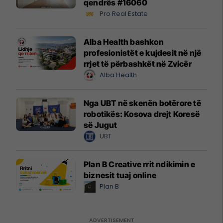
qendrës #16060
Pro Real Estate
Alba Health bashkon
profesionistët e kujdesit në një
rrjet të përbashkët në Zvicër
Alba Health
Nga UBT në skenën botërore të
robotikës: Kosova drejt Koresë
së Jugut
UBT
Plan B Creative rrit ndikimin e
biznesit tuaj online
Plan B