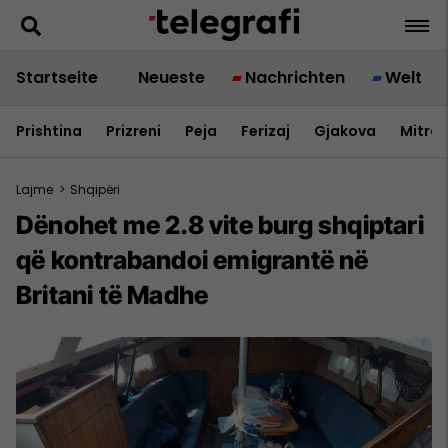
Startseite
Neueste
Nachrichten
Welt
Prishtina
Prizreni
Peja
Ferizaj
Gjakova
Mitrov
Lajme
>
Shqipëri
Dënohet me 2.8 vite burg shqiptari
që kontrabandoi emigrantë në
Britani të Madhe