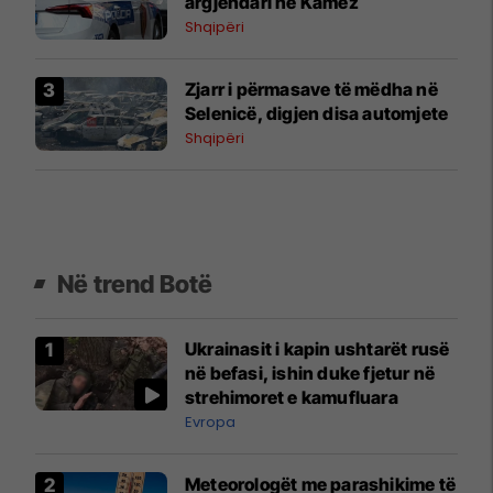
argjendari në Kamëz
Shqipëri
Zjarr i përmasave të mëdha në
Selenicë, digjen disa automjete
Shqipëri
Në trend Botë
Ukrainasit i kapin ushtarët rusë
në befasi, ishin duke fjetur në
strehimoret e kamufluara
Evropa
Meteorologët me parashikime të