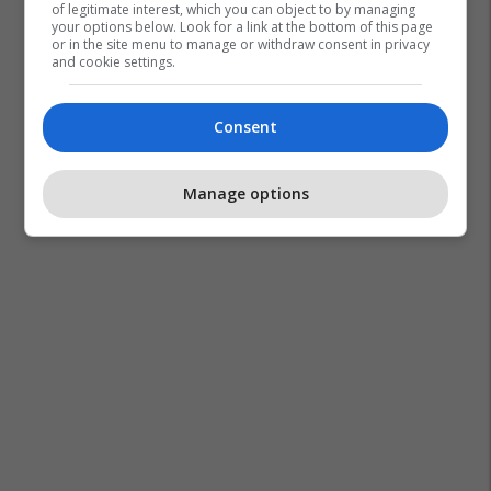
of legitimate interest, which you can object to by managing
your options below. Look for a link at the bottom of this page
or in the site menu to manage or withdraw consent in privacy
and cookie settings.
Kontrabandim Me Migrantë
Britani E Madhe
Consent
Manage options