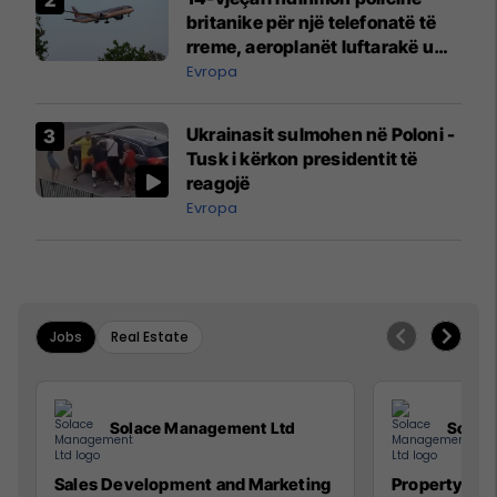
britanike për një telefonatë të
rreme, aeroplanët luftarakë u
ngritën në ajër për të
Evropa
interceptuar fluturaken e Qatar
Airways që po shkonte drejt
Ukrainasit sulmohen në Poloni -
Mançesterit
Tusk i kërkon presidentit të
reagojë
Evropa
Jobs
Real Estate
Solace Management Ltd
Solac
Sales Development and Marketing
Property Ma