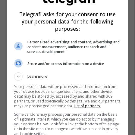
Telegrafi asks for your consent to use
your personal data for the following
purposes:
Personalised advertising and content, advertising and
content measurement, audience research and
services development
Store and/or access information on a device
Learn more
Your personal data will be processed and information from
your device (cookies, unique identifiers, and other device
data) may be stored by, accessed by and shared with 369
partners, or used specifically by this site. We and our partners
may use precise geolocation data.
List of partners.
Some vendors may process your personal data on the basis
of legitimate interest, which you can object to by managing
your options below. Look for a link at the bottom of this page
or in the site menu to manage or withdraw consent in privacy
and cookie settings.