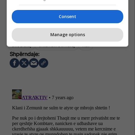
Consent
Manage options
Elez Blakaj
Shkumbin Demaliaj
Aak