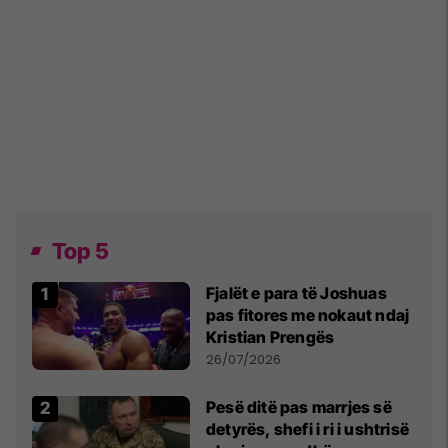
Top 5
Fjalët e para të Joshuas
pas fitores me nokaut ndaj
Kristian Prengës
26/07/2026
Pesë ditë pas marrjes së
detyrës, shefi i ri i ushtrisë