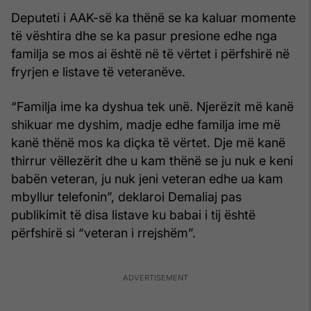
Deputeti i AAK-së ka thënë se ka kaluar momente
të vështira dhe se ka pasur presione edhe nga
familja se mos ai është në të vërtet i përfshirë në
fryrjen e listave të veteranëve.
“Familja ime ka dyshua tek unë. Njerëzit më kanë
shikuar me dyshim, madje edhe familja ime më
kanë thënë mos ka diçka të vërtet. Dje më kanë
thirrur vëllezërit dhe u kam thënë se ju nuk e keni
babën veteran, ju nuk jeni veteran edhe ua kam
mbyllur telefonin”, deklaroi Demaliaj pas
publikimit të disa listave ku babai i tij është
përfshirë si “veteran i rrejshëm”.