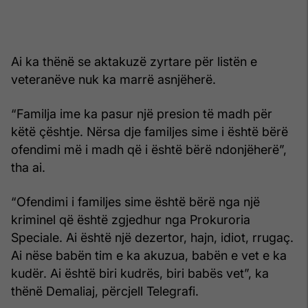
Ai ka thënë se aktakuzë zyrtare për listën e
veteranëve nuk ka marrë asnjëherë.
“Familja ime ka pasur një presion të madh për
këtë çështje. Nërsa dje familjes sime i është bërë
ofendimi më i madh që i është bërë ndonjëherë”,
tha ai.
“Ofendimi i familjes sime është bërë nga një
kriminel që është zgjedhur nga Prokuroria
Speciale. Ai është një dezertor, hajn, idiot, rrugaç.
Ai nëse babën tim e ka akuzua, babën e vet e ka
kudër. Ai është biri kudrës, biri babës vet”, ka
thënë Demaliaj, përcjell Telegrafi.