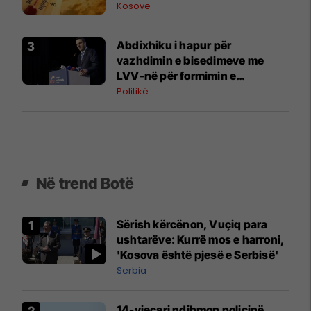
Kosovë
Abdixhiku i hapur për
vazhdimin e bisedimeve me
LVV-në për formimin e
institucioneve
Politikë
Në trend Botë
Sërish kërcënon, Vuçiq para
ushtarëve: Kurrë mos e harroni,
'Kosova është pjesë e Serbisë'
Serbia
14-vjeçari ndihmon policinë