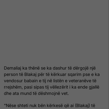
Demaliaj ka thënë se ka dashur të dërgojë një
person të Blakaj për të kërkuar sqarim pse e ka
vendosur babain e tij në listën e veteranëve të
rrejshëm, pasi sipas tij vëllezërit i ka ende gjallë
dhe ata mund të dëshmojnë vet.
“Nëse shteti nuk bën kërkesë që ai (Blakaj) të