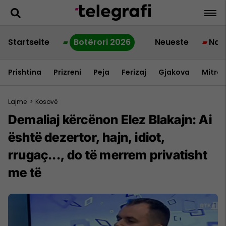
Startseite
Botërori 2026
Neueste
Nac
Prishtina
Prizreni
Peja
Ferizaj
Gjakova
Mitrov
Lajme
>
Kosovë
Demaliaj kërcënon Elez Blakajn: Ai
është dezertor, hajn, idiot,
rrugaç..., do të merrem privatisht
me të