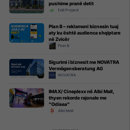
pushime pranë detit
Edil Project
Plan B – reklamoni biznesin tuaj
aty ku është audienca shqiptare
në Zvicër
Plan B
Sigurimi i biznesit me NOVATRA
Vermögensberatung AG
NOVATRA
IMAX/ Cineplexx në Albi Mall,
thyen rekorde rajonale me
"Odisea"
Albi Mall