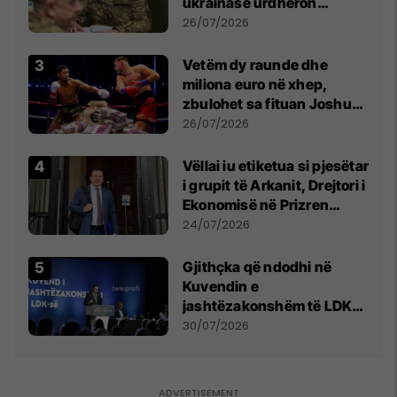
ukrainase urdhëron
kontroll të madh
26/07/2026
Vetëm dy raunde dhe
miliona euro në xhep,
zbulohet sa fituan Joshua
e Prenga
26/07/2026
Vëllai iu etiketua si pjesëtar
i grupit të Arkanit, Drejtori i
Ekonomisë në Prizren
mohon pretendimet
24/07/2026
Gjithçka që ndodhi në
Kuvendin e
jashtëzakonshëm të LDK-
së
30/07/2026