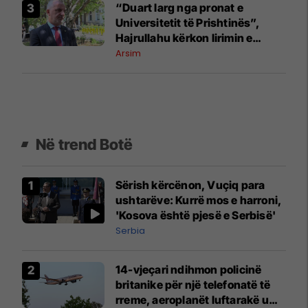
​“Duart larg nga pronat e
Universitetit të Prishtinës”,
Hajrullahu kërkon lirimin e
objektit në Mitrovicën e Veriut
Arsim
Në trend Botë
Sërish kërcënon, Vuçiq para
ushtarëve: Kurrë mos e harroni,
'Kosova është pjesë e Serbisë'
Serbia
14-vjeçari ndihmon policinë
britanike për një telefonatë të
rreme, aeroplanët luftarakë u