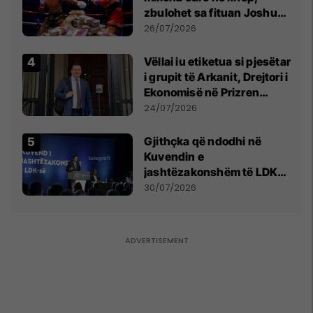
zbulohet sa fituan Joshua
e Prenga
26/07/2026
Vëllai iu etiketua si pjesëtar
i grupit të Arkanit, Drejtori i
Ekonomisë në Prizren
mohon pretendimet
24/07/2026
Gjithçka që ndodhi në
Kuvendin e
jashtëzakonshëm të LDK-
së
30/07/2026