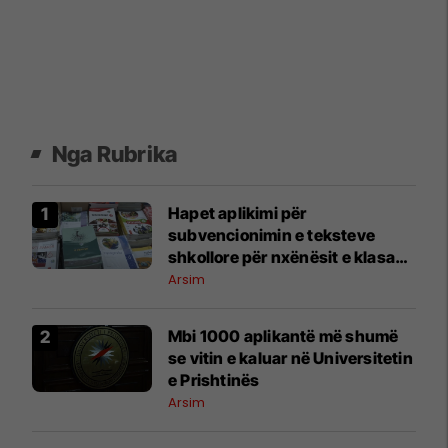
Nga Rubrika
Hapet aplikimi për
subvencionimin e teksteve
shkollore për nxënësit e klasave
1–9
Arsim
​Mbi 1000 aplikantë më shumë
se vitin e kaluar në Universitetin
e Prishtinës
Arsim