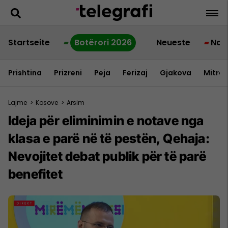
Startseite
Botërori 2026
Neueste
Nac
Prishtina
Prizreni
Peja
Ferizaj
Gjakova
Mitrov
Lajme
>
Kosove
>
Arsim
Ideja për eliminimin e notave nga
klasa e parë në të pestën, Qehaja:
Nevojitet debat publik për të parë
benefitet