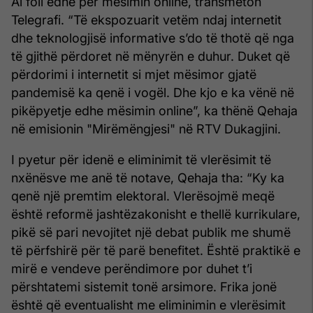
Ai foli edhe për mësimin online, transmeton
Telegrafi. “Të ekspozuarit vetëm ndaj internetit
dhe teknologjisë informative s’do të thotë që nga
të gjithë përdoret në mënyrën e duhur. Duket që
përdorimi i internetit si mjet mësimor gjatë
pandemisë ka qenë i vogël. Dhe kjo e ka vënë në
pikëpyetje edhe mësimin online”, ka thënë Qehaja
në emisionin "Mirëmëngjesi" në RTV Dukagjini.
I pyetur për idenë e eliminimit të vlerësimit të
nxënësve me anë të notave, Qehaja tha: “Ky ka
qenë një premtim elektoral. Vlerësojmë meqë
është reformë jashtëzakonisht e thellë kurrikulare,
pikë së pari nevojitet një debat publik me shumë
të përfshirë për të parë benefitet. Është praktikë e
mirë e vendeve perëndimore por duhet t’i
përshtatemi sistemit tonë arsimore. Frika jonë
është që eventualisht me eliminimin e vlerësimit