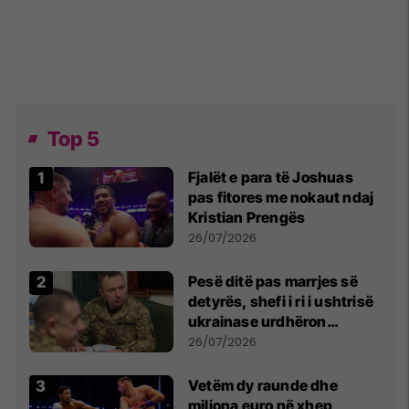
Top 5
Fjalët e para të Joshuas
pas fitores me nokaut ndaj
Kristian Prengës
26/07/2026
Pesë ditë pas marrjes së
detyrës, shefi i ri i ushtrisë
ukrainase urdhëron
kontroll të madh
26/07/2026
Vetëm dy raunde dhe
miliona euro në xhep,