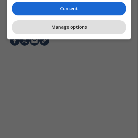
Consent
Arsim
Mësimi Online
Rinor Qehaja
Manage options