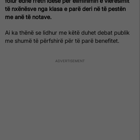
folur edhe rreth idesë për eliminimin e vlerësimit
të nxënësve nga klasa e parë deri në të pestën
me anë të notave.
Ai ka thënë se lidhur me këtë duhet debat publik
me shumë të përfshirë për të parë benefitet.