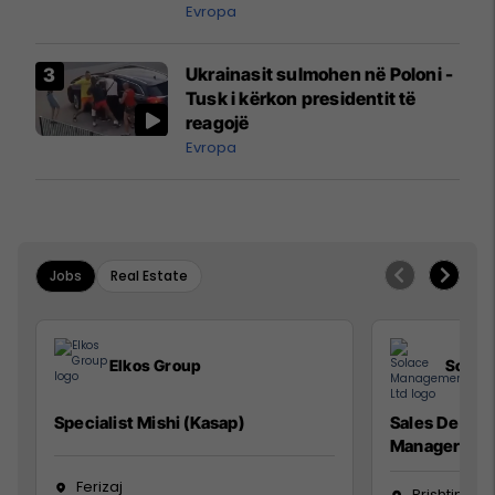
ngritën në ajër për të
Evropa
interceptuar fluturaken e Qatar
Airways që po shkonte drejt
Ukrainasit sulmohen në Poloni -
Mançesterit
Tusk i kërkon presidentit të
reagojë
Evropa
Jobs
Real Estate
Elkos Group
Solac
Specialist Mishi (Kasap)
Sales Devel
Manager
Ferizaj
Prishtinë