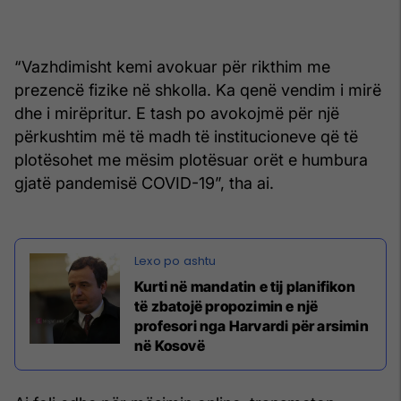
“Vazhdimisht kemi avokuar për rikthim me
prezencë fizike në shkolla. Ka qenë vendim i mirë
dhe i mirëpritur. E tash po avokojmë për një
përkushtim më të madh të institucioneve që të
plotësohet me mësim plotësuar orët e humbura
gjatë pandemisë COVID-19”, tha ai.
Kurti në mandatin e tij planifikon
të zbatojë propozimin e një
profesori nga Harvardi për arsimin
në Kosovë