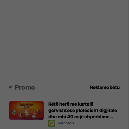
Promo
Reklamo këtu
Këtë herë me kartelë
gërvishtëse plotësisht digjitale
dhe mbi 40 mijë shpërblime
instant!
Meridian