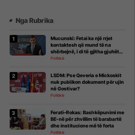
Nga Rubrika
Mucunski: Fetai ka një rrjet
kontaktesh që mund të na
shërbejnë, i di të gjitha gjuhët
zyrtare të Belgjikës
Politikë
LSDM: Pse Qeveria e Mickoskit
nuk publikon dokument për ujin
në Gostivar?
Politikë
Ferati–Rokas: Bashkëpunimi me
BE-në për zhvillim të barabartë
dhe institucione më të forta
Politikë