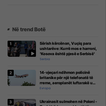
Në trend Botë
Sërish kërcënon, Vuçiq para
ushtarëve: Kurrë mos e harroni,
'Kosova është pjesë e Serbisë'
Serbia
14-vjeçari ndihmon policinë
britanike për një telefonatë të
rreme, aeroplanët luftarakë u
ngritën në ajër për të
Evropa
interceptuar fluturaken e Qatar
Airways që po shkonte drejt
Ukrainasit sulmohen në Poloni -
Mançesterit