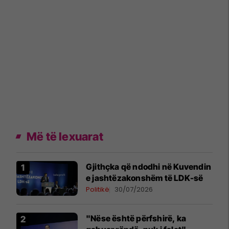
Më të lexuarat
Gjithçka që ndodhi në Kuvendin
e jashtëzakonshëm të LDK-së
Politikë
30/07/2026
"Nëse është përfshirë, ka