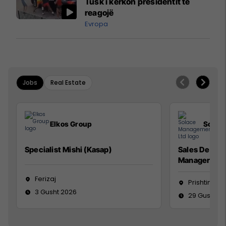
Tusk i kërkon presidentit të
reagojë
Evropa
Jobs
Real Estate
Elkos Group
Solac
Specialist Mishi (Kasap)
Sales Devel
Manager
Ferizaj
Prishtinë
3 Gusht 2026
29 Gusht 2