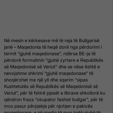
Në mesin e kërkesave më të reja të Bullgarisë
janë – Maqedonia të heqë dorë nga përdorimi i
termit “gjuhë maqedonase”, ndërsa BE-ja të
përdorë formulimin “gjuhë zyrtare e Republikës
së Maqedonisë së Veriut” dhe se nëse është e
nevojshme shkrimi “gjuhë maqedonase” të
shoqërohet me një yll dhe sqarim “sipas
Kushtetutës së Republikës së Maqedonisë së
Veriut”, për të fshirë pjesët e librave shkollorë ku
qëndron fraza “okupator fashist bullgar”, për të
mos pasur përpjekje për njohjen e pakicës
maqedonase, e në media të mos ketë gjuhë të