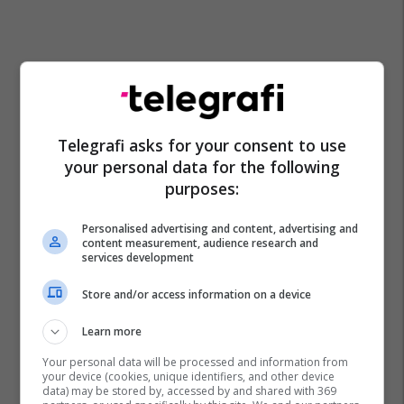
Telegrafi asks for your consent to use
your personal data for the following
Promo
Reklamo këtu
purposes:
Holiday In 2 – banesa juaj për
Personalised advertising and content, advertising and
content measurement, audience research and
pushime pranë detit
services development
Edil Project
Store and/or access information on a device
Plan B – reklamoni biznesin tuaj
Learn more
aty ku është audienca shqiptare
në Zvicër
Your personal data will be processed and information from
your device (cookies, unique identifiers, and other device
Plan B
data) may be stored by, accessed by and shared with 369