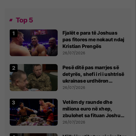
Top 5
Fjalët e para të Joshuas
pas fitores me nokaut ndaj
Kristian Prengës
26/07/2026
Pesë ditë pas marrjes së
detyrës, shefi i ri i ushtrisë
ukrainase urdhëron
kontroll të madh
26/07/2026
Vetëm dy raunde dhe
miliona euro në xhep,
zbulohet sa fituan Joshua
e Prenga
26/07/2026