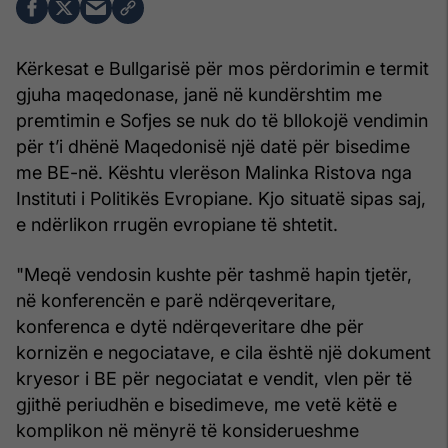
Kërkesat e Bullgarisë për mos përdorimin e termit
gjuha maqedonase, janë në kundërshtim me
premtimin e Sofjes se nuk do të bllokojë vendimin
për t’i dhënë Maqedonisë një datë për bisedime
me BE-në. Kështu vlerëson Malinka Ristova nga
Instituti i Politikës Evropiane. Kjo situatë sipas saj,
e ndërlikon rrugën evropiane të shtetit.
"Meqë vendosin kushte për tashmë hapin tjetër,
në konferencën e parë ndërqeveritare,
konferenca e dytë ndërqeveritare dhe për
kornizën e negociatave, e cila është një dokument
kryesor i BE për negociatat e vendit, vlen për të
gjithë periudhën e bisedimeve, me vetë këtë e
komplikon në mënyrë të konsiderueshme