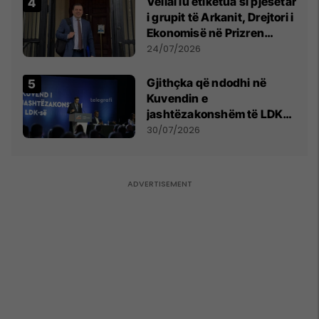
Vëllai iu etiketua si pjesëtar
i grupit të Arkanit, Drejtori i
Ekonomisë në Prizren
mohon pretendimet
24/07/2026
Gjithçka që ndodhi në
Kuvendin e
jashtëzakonshëm të LDK-
së
30/07/2026