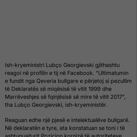
Ish-kryeministri Lubço Georgievski gjithashtu
reagoi në profilin e tij në Facebook. “Ultimatumin
e fundit nga Qeveria bullgare e përjetoj si pezullim
të Deklaratës së miqësisë të vitit 1999 dhe
Marrëveshjes së fqinjësisë së mire të vitit 2017”,
tha Lubço Georgievski, ish-kryeministër.
Reaguan edhe një pjesë e intelektualëve bullgarë.
Në deklaratën e tyre, ata konstatuan se toni i të
ashtuquajturit Pozicion kornizë të autoriteteve