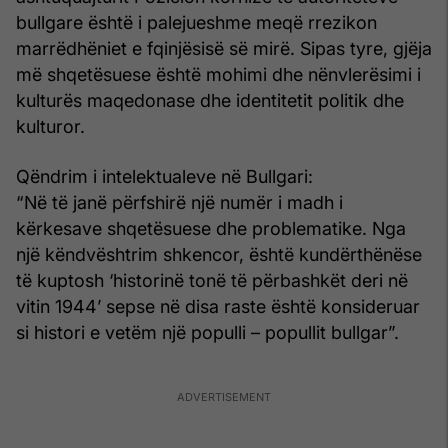
bullgare është i palejueshme meqë rrezikon
marrëdhëniet e fqinjësisë së mirë. Sipas tyre, gjëja
më shqetësuese është mohimi dhe nënvlerësimi i
kulturës maqedonase dhe identitetit politik dhe
kulturor.
Qëndrim i intelektualeve në Bullgari:
“Në të janë përfshirë një numër i madh i
kërkesave shqetësuese dhe problematike. Nga
një këndvështrim shkencor, është kundërthënëse
të kuptosh ‘historinë tonë të përbashkët deri në
vitin 1944’ sepse në disa raste është konsideruar
si histori e vetëm një populli – popullit bullgar”.