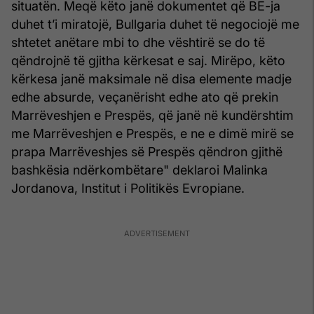
situatën. Meqë këto janë dokumentet që BE-ja
duhet t’i miratojë, Bullgaria duhet të negociojë me
shtetet anëtare mbi to dhe vështirë se do të
qëndrojnë të gjitha kërkesat e saj. Mirëpo, këto
kërkesa janë maksimale në disa elemente madje
edhe absurde, veçanërisht edhe ato që prekin
Marrëveshjen e Prespës, që janë në kundërshtim
me Marrëveshjen e Prespës, e ne e dimë mirë se
prapa Marrëveshjes së Prespës qëndron gjithë
bashkësia ndërkombëtare" deklaroi Malinka
Jordanova, Institut i Politikës Evropiane.