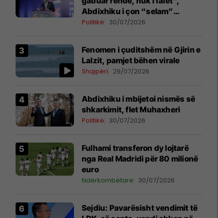
gabuar rëndë, nuk i falet",
Abdixhiku i çon “selam”
Përparim Ramës
Politikë
30/07/2026
Fenomen i çuditshëm në Gjirin e
Lalzit, pamjet bëhen virale
Shqipëri
29/07/2026
Abdixhiku i mbijetoi nismës së
shkarkimit, flet Muhaxheri
Politikë
30/07/2026
Fulhami transferon dy lojtarë
nga Real Madridi për 80 milionë
euro
Ndërkombëtare
30/07/2026
Sejdiu: Pavarësisht vendimit të