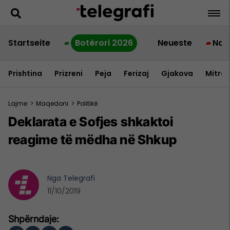
Startseite
Botërori 2026
Neueste
Nac
Prishtina
Prizreni
Peja
Ferizaj
Gjakova
Mitrov
Lajme
>
Maqedoni
>
Politikë
Deklarata e Sofjes shkaktoi
reagime të mëdha në Shkup
Nga
Telegrafi
11/10/2019