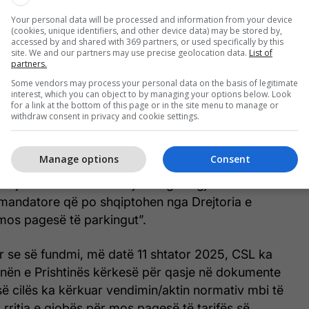
sisht të kundërligjshme, shumën e gjobës “për
Your personal data will be processed and information from your device
ës së tarifës së parkingut” e ngriti nga 20 euro
(cookies, unique identifiers, and other device data) may be stored by,
endosi për kompetencën e Drejtorisë së
accessed by and shared with 369 partners, or used specifically by this
site. We and our partners may use precise geolocation data.
List of
es një njoftimi formal në ueb faqen e saj.
partners.
Some vendors may process your personal data on the basis of legitimate
 veprimet e ndërmarra nga ana e Komunës së
interest, which you can object to by managing your options below. Look
for a link at the bottom of this page or in the site menu to manage or
në asnjë bazë ligjore e për më tepër bien në
withdraw consent in privacy and cookie settings.
 me vetë Rregulloren aktuale. Prandaj, referuar
 të Gjykatës Supreme, CSL kërkon nga ana e
Manage options
Consent
kryejnë pagesat për tarifat e shfrytëzimit të
ikujton se nuk kanë asnjë obligim ligjor as financiar
 mandatore që po shqiptohen nga Drejtoria e
 mos pagesë të parkingut”.
ur se së fundmi, më datë 11 shtator 2025, CSL ka
ën e Prishtinës kërkesë për qasje në dokumente
ë cilës ka kërkuar vendimin/aktin normativ mbi të
r rritja e gjobës për mos pagesë të tarifës së