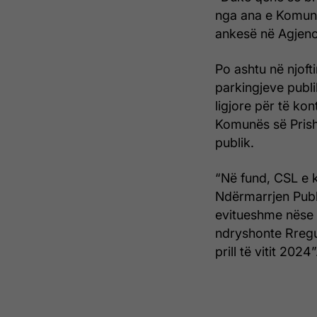
nga ana e Komunë
ankesë në Agjenci
Po ashtu në njoft
parkingjeve publi
ligjore për të ko
Komunës së Prish
publik.
“Në fund, CSL e k
Ndërmarrjen Publi
evitueshme nëse 
ndryshonte Rregu
prill të vitit 2024”