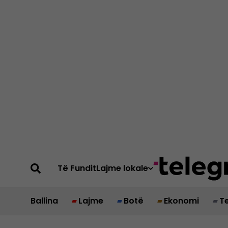
Të Fundit
Lajme lokale
Ballina
Lajme
Botë
Ekonomi
T