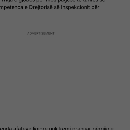
mpetenca e Drejtorisë së Inspekcionit për
enda afateve ligjore nuk kemi pranuar përgjigje