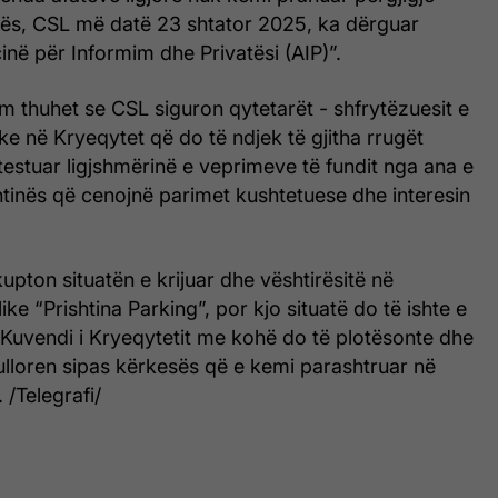
s, CSL më datë 23 shtator 2025, ka dërguar
në për Informim dhe Privatësi (AIP)”.
im thuhet se CSL siguron qytetarët - shfrytëzuesit e
ke në Kryeqytet që do të ndjek të gjitha rrugët
ntestuar ligjshmërinë e veprimeve të fundit nga ana e
tinës që cenojnë parimet kushtetuese dhe interesin
upton situatën e krijuar dhe vështirësitë në
ke “Prishtina Parking”, por kjo situatë do të ishte e
Kuvendi i Kryeqytetit me kohë do të plotësonte dhe
lloren sipas kërkesës që e kemi parashtruar në
. /Telegrafi/