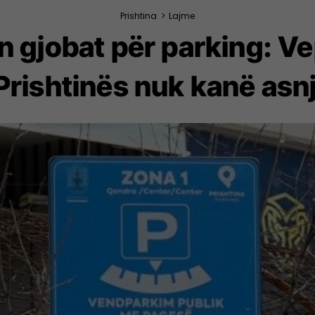
Prishtina
>
Lajme
 gjobat për parking: Ve
rishtinës nuk kanë asnjë