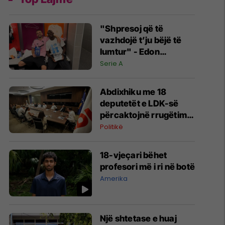
"Shpresoj që të
vazhdojë t’ju bëjë të
lumtur" - Edon
Zhegrova flet pas golit
Serie A
ndaj Chelseat
Abdixhiku me 18
deputetët e LDK-së
përcaktojnë rrugëtimin
e përbashkët
Politikë
18-vjeçari bëhet
profesori më i ri në botë
Amerika
Një shtetase e huaj