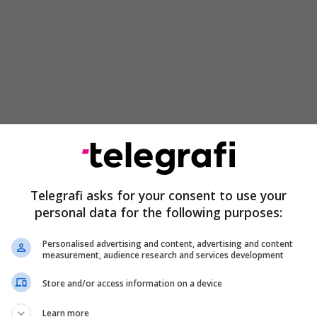
Telegrafi asks for your consent to use your
Gjykata ka referuar që për sigurimin e pagesës së
personal data for the following purposes:
gut, Komuna përmes plotësimit dhe ndryshimit të
rcaktojë procedurë të qartë administrative, me
Personalised advertising and content, advertising and content
he mundësi reale ankimimi”, thuhet në njoftim.
measurement, audience research and services development
Store and/or access information on a device
t e ditur në njoftim, Komuna e Prishtinës përveç që
e procedurës së plotësim/ndryshimit të Rregullores,
Learn more