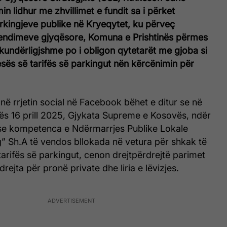
in lidhur me zhvillimet e fundit sa i përket
rkingjeve publike në Kryeqytet, ku përveç
endimeve gjyqësore, Komuna e Prishtinës përmes
kundërligjshme po i obligon qytetarët me gjoba si
sës së tarifës së parkingut nën kërcënimin për
 në rrjetin social në Facebook bëhet e ditur se në
tës 16 prill 2025, Gjykata Supreme e Kosovës, ndër
i se kompetenca e Ndërmarrjes Publike Lokale
g” Sh.A të vendos bllokada në vetura për shkak të
rifës së parkingut, cenon drejtpërdrejtë parimet
drejta për pronë private dhe liria e lëvizjes.