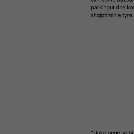
parkingut dhe ko
shqiptimin e tyre.
“Duke qenë se br