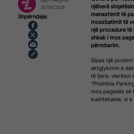
Nga
Telegrafi
njëherë shqetësim
25/09/2025
menaxhimit të pa
moszbatimit të v
një procedure të 
shkak i mos page
përmbarim.
Sipas një postimi
aktgjykimin e da
të tjera, vlerëso
“Prishtina Parkin
mos pagesës së ta
kushtetuese, si e 