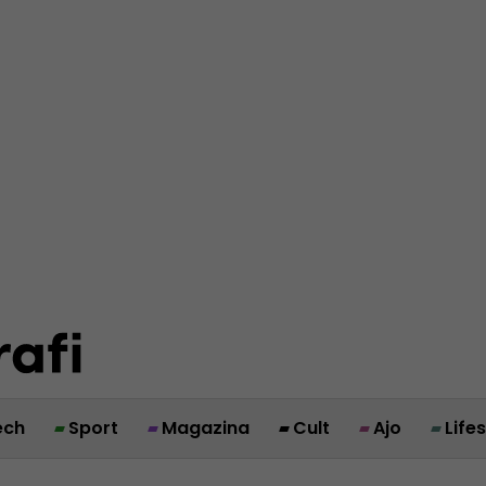
ech
Sport
Magazina
Cult
Ajo
Life