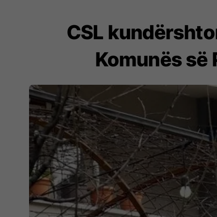
CSL kundërshton
Komunës së P