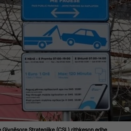
 Gjyqësore Strategjike (CSL) rithkeson edhe