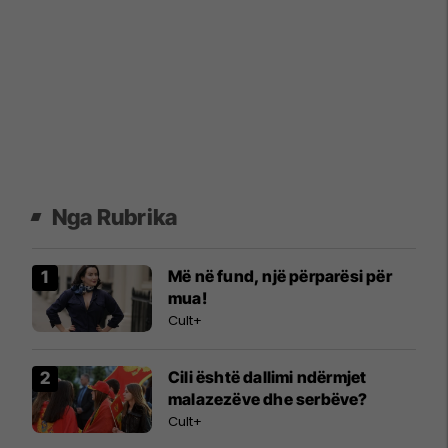
Nga Rubrika
Më në fund, një përparësi për
mua!
Cult+
Cili është dallimi ndërmjet
malazezëve dhe serbëve?
Cult+