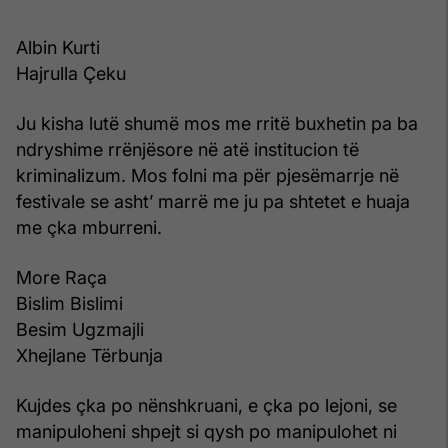
Albin Kurti
Hajrulla Çeku
Ju kisha lutë shumë mos me rritë buxhetin pa ba
ndryshime rrënjësore në atë institucion të
kriminalizum. Mos folni ma për pjesëmarrje në
festivale se asht’ marrë me ju pa shtetet e huaja
me çka mburreni.
More Raça
Bislim Bislimi
Besim Ugzmajli
Xhejlane Tërbunja
Kujdes çka po nënshkruani, e çka po lejoni, se
manipuloheni shpejt si qysh po manipulohet ni