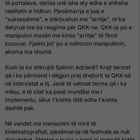
të portaleve, derisa unë isha aty edhe e shihsha
realitetin e hidhun. Pjesëmarrja e juaj e
"suksesshme", e stërbushun me "arritje", m'ka
detyrue me ba reagime për QKK-ne. QKK-ja po e
manipulon masën me kinse "arritje" të filmit
kosovar. Fjalimi jot’ po e ndihmon manipulimin,
akoma ma shumë.
Kush ta ka shkrujtë fjalimin Adrianë? Krejt termet
që i ke përmend i dëgjon prej drejtorit te QKK-së
në intervistat e tij. Janë të vetmet terme që i ka
mësu, e të cilat ka pasë mundësi me i
implementu, sikur t'kishte ditë edhe t'kishte
dashtë pak.
Në vendet me menaxhim të mirë të
kinematografisë, pjesëmarrja në festivale as nuk
diskutohet. Shtetet e huaja e kanë ni metodë tjetër