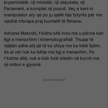
kryeministër, nji ministër, nji deputete, nji
Parlament, e komplet nji popull. Veç e keni ni
manipulator aty qe po ju sjellë hije fytyrës për me
vjedhë mbrapa prej buxhetit të filmave.
Adriana Matoshi, t'kisha lutë mos me u përzie kah
ligji e menaxhimi i kinematografisë. Thuaja të
njëjtën edhe atij që të ka shtye me ba këtë fjalim.
As ai vet nuk ka lidhje me ligj e menaxhim. Po
t'kishte ditë, nuk e kish futë shtetin në borxh me
nji milion e gjysmë.