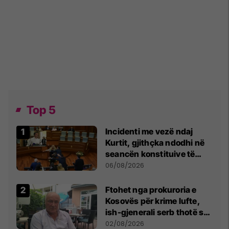
Top 5
Incidenti me vezë ndaj
Kurtit, gjithçka ndodhi në
seancën konstituive të
Kuvendit
06/08/2026
Ftohet nga prokuroria e
Kosovës për krime lufte,
ish-gjenerali serb thotë se
dikush e tradhtoi në
02/08/2026