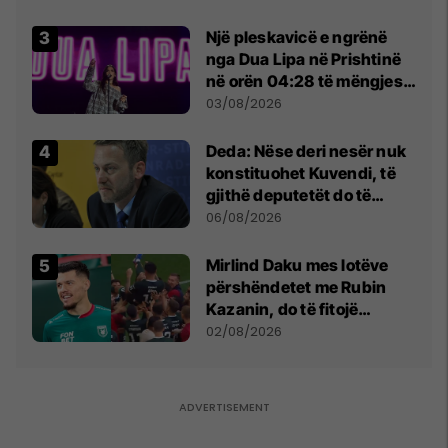
Beograd
Një pleskavicë e ngrënë
nga Dua Lipa në Prishtinë
në orën 04:28 të mëngjesit
- dhe bota digjitale serbe
03/08/2026
shpall gjendjen e luftës
Deda: Nëse deri nesër nuk
konstituohet Kuvendi, të
gjithë deputetët do të
bëjnë shkelje të rëndë
06/08/2026
kushtetuese
Mirlind Daku mes lotëve
përshëndetet me Rubin
Kazanin, do të fitojë
miliona te Spartak Moska
02/08/2026