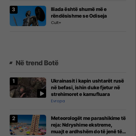
Iliada është shumë më e
rëndësishme se Odiseja
Cult+
Në trend Botë
Ukrainasit i kapin ushtarët rusë
në befasi, ishin duke fjetur në
strehimoret e kamufluara
Evropa
Meteorologët me parashikime të
reja: Ndryshime ekstreme,
muajt e ardhshëm do të jenë të