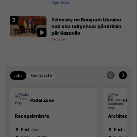
pazakontë
Nga Bota
Zelensky në Beograd: Ukraina
nuk e ka ndryshuar qëndrimin
për Kosovën
Politikë
Jobs
Real Estate
Padel Zone
Flex B
Recepsionist/e
Architect
Prishtine
Prishtinë