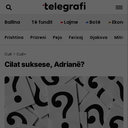
Ballina
Të fundit
Lajme
Botë
Ekono
Prishtina
Prizreni
Peja
Ferizaj
Gjakova
Mitrov
Cult
>
Cult+
Cilat suksese, Adrianë?