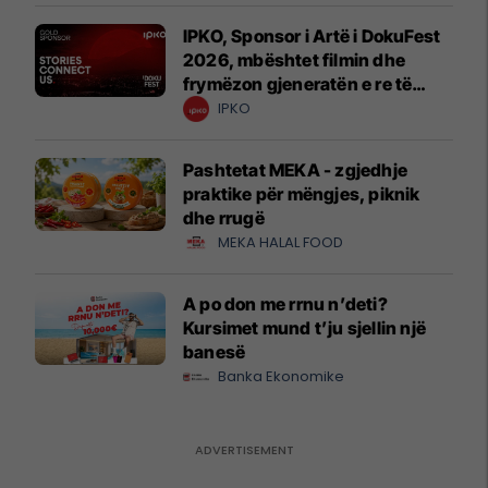
IPKO, Sponsor i Artë i DokuFest
2026, mbështet filmin dhe
frymëzon gjeneratën e re të
krijuesve
IPKO
Pashtetat MEKA - zgjedhje
praktike për mëngjes, piknik
dhe rrugë
MEKA HALAL FOOD
A po don me rrnu n’deti?
Kursimet mund t’ju sjellin një
banesë
Banka Ekonomike