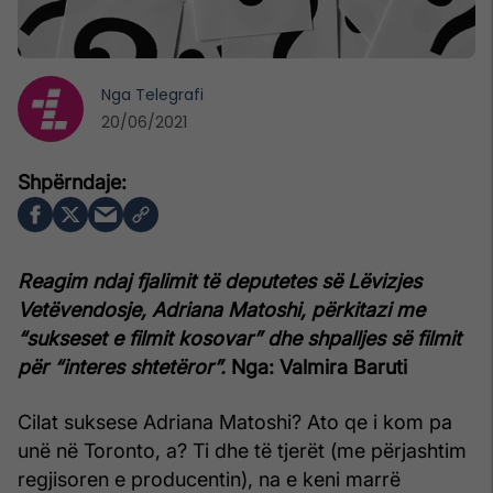
Nga
Telegrafi
20/06/2021
Reagim ndaj fjalimit të deputetes së Lëvizjes
Vetëvendosje, Adriana Matoshi, përkitazi me
“sukseset e filmit kosovar” dhe shpalljes së filmit
për “interes shtetëror”.
Nga: Valmira Baruti
Cilat suksese Adriana Matoshi? Ato qe i kom pa
unë në Toronto, a? Ti dhe të tjerët (me përjashtim
regjisoren e producentin), na e keni marrë