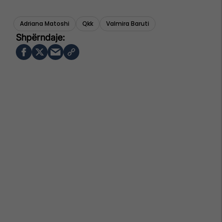
Adriana Matoshi
Qkk
Valmira Baruti