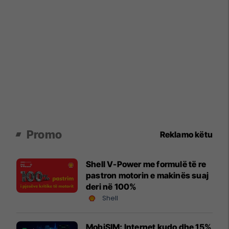
Promo
Reklamo këtu
Shell V-Power me formulë të re
pastron motorin e makinës suaj
deri në 100%
Shell
MobiSIM: Internet kudo dhe 15%