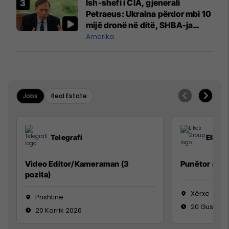
Ish-shefi i CIA, gjenerali
Petraeus: Ukraina përdor mbi 10
mijë dronë në ditë, SHBA-ja
mbetet shumë prapa në
Amerika
prodhim
Jobs
Real Estate
Telegrafi
Elkos
Video Editor/Kameraman (3
Punëtor në 
pozita)
Xërxe
Prishtinë
20 Gusht 2
20 Korrik 2026