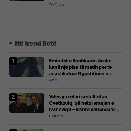
Të Tjera
Në trend Botë
Emiratet e Bashkuara Arabe
kanë një plan të madh për të
anashkaluar Ngushticën e
Hormuzit
Azia
Vdes gazetari serb Stefan
Cvetkoviq, që hetoi vrasjen e
Ivanoviqit – kishte denoncuar
kërcënime ndaj vëllezërve
Ballkan
Vuçiq