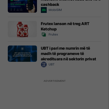
cashback
MobiSIM
Frutex lanson në treg ART
Ketchup
Frutex
UBT i pari me numrin më të
madh të programeve të
akredituara në sektorin privat
UBT