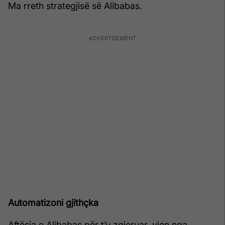
Ma rreth strategjisë së Alibabas.
Automatizoni gjithçka
Aftësia e Alibabas për t’u zgjeruar, vjen nga