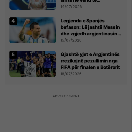
Millosheviqit, Lëvizja e
14/07/2026
Qytetarëve të Lirë në Serbi
kërkon shkarkimin e
Legjenda e Spanjës
menjëhershëm të
befason: Lë jashtë Messin
Snezhana Paunoviq
dhe zgjedh argjentinasin
më të mirë në botë
15/07/2026
Gjashtë yjet e Argjentinës
rrezikojnë pezullimin nga
FIFA për finalen e Botërorit
16/07/2026