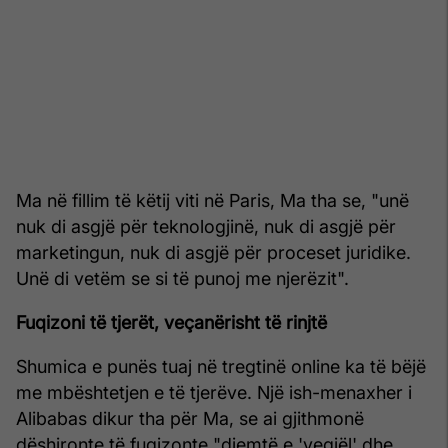
Ma në fillim të këtij viti në Paris, Ma tha se, "unë
nuk di asgjë për teknologjinë, nuk di asgjë për
marketingun, nuk di asgjë për proceset juridike.
Unë di vetëm se si të punoj me njerëzit".
Fuqizoni të tjerët, veçanërisht të rinjtë
Shumica e punës tuaj në tregtinë online ka të bëjë
me mbështetjen e të tjerëve. Një ish-menaxher i
Alibabas dikur tha për Ma, se ai gjithmonë
dëshironte të fuqizonte "djemtë e 'vegjël' dhe