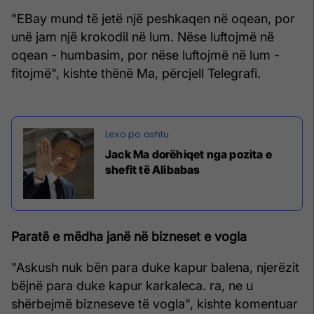
"EBay mund të jetë një peshkaqen në oqean, por
unë jam një krokodil në lum. Nëse luftojmë në
oqean - humbasim, por nëse luftojmë në lum -
fitojmë", kishte thënë Ma, përcjell Telegrafi.
Jack Ma dorëhiqet nga pozita e
shefit të Alibabas
Paratë e mëdha janë në bizneset e vogla
"Askush nuk bën para duke kapur balena, njerëzit
bëjnë para duke kapur karkaleca. ra, ne u
shërbejmë bizneseve të vogla", kishte komentuar