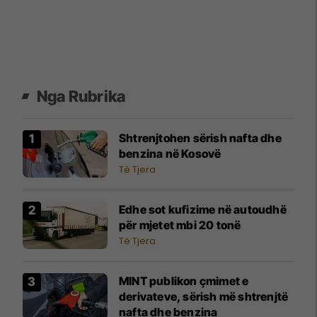
Nga Rubrika
Shtrenjtohen sërish nafta dhe
benzina në Kosovë
Të Tjera
Edhe sot kufizime në autoudhë
për mjetet mbi 20 tonë
Të Tjera
MINT publikon çmimet e
derivateve, sërish më shtrenjtë
nafta dhe benzina