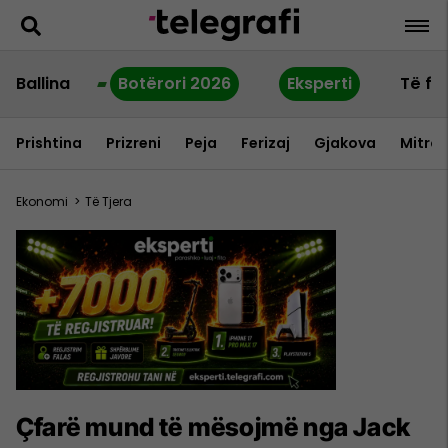
Ballina
Botërori 2026
Eksperti
Të fu
Prishtina
Prizreni
Peja
Ferizaj
Gjakova
Mitrov
Ekonomi
>
Të Tjera
Çfarë mund të mësojmë nga Jack