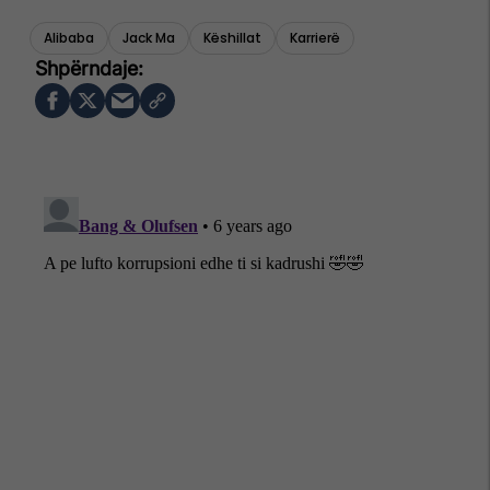
Alibaba
Jack Ma
Këshillat
Karrierë