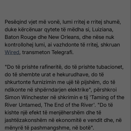
Pesëqind vjet më vonë, lumi rritej e rritej shumë,
duke kërcënuar qytete të mëdha si, Luiziana,
Baton Rouge dhe New Orleans, dhe nëse nuk
kontrollohej lumi, ai vazhdonte të rritej, shkruan
Wired
, transmeton Telegrafi.
"Do të prishte rafineritë, do të prishte tubacionet,
do të shembte urat e hekurudhave, do të
shkurtonte furnizimin me ujë të pijshëm, do të
ndikonte në shpërndarjen elektrike", përshkroi
Simon Winchester në shkrimin e tij 'Taming of the
River Untamed, The End of the River'. "Do të
kishte një efekt të menjëhershëm dhe të
jashtëzakonshëm në ekonomitë e vendit dhe, në
mënyrë të pashmangshme, në botë".