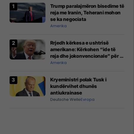
Trump paralajmëron bisedime të
reja me Iranin, Teherani mohon
se ka negociata
Amerika
Rrjedh kërkesa e ushtrisë
amerikane: Kërkohen “ide të
reja dhe jokonvencionale” për ta
ndëshkuar Iranin
Amerika
Kryeministri polak Tusk i
kundërvihet dhunës
antiukrainase
Deutsche Welle
Evropa