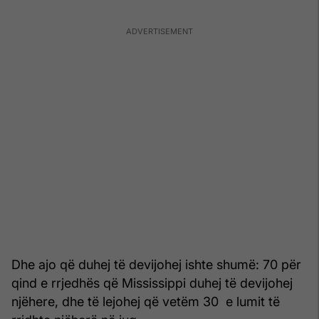
Dhe ajo që duhej të devijohej ishte shumë: 70 për
qind e rrjedhës që Mississippi duhej të devijohej
njëhere, dhe të lejohej që vetëm 30 e lumit të