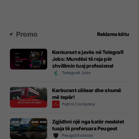
Promo
Reklamo këtu
Konkurset e javës në Telegrafi
Jobs: Mundësi të reja për
zhvillimin tuaj profesional
Telegrafi Jobs
Karburant cilësor dhe shumë
më tepër!
Petrol Company
Zgjidhni një nga katër modelet
tuaja të preferuara Peugeot
Peugot Kosova