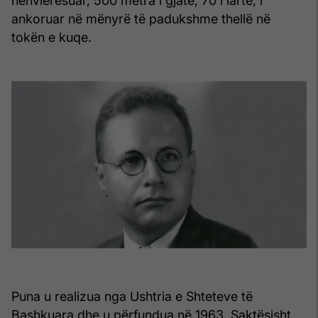
nënvlerësuar, 500 metra i gjatë, 70 i lartë, i
ankoruar në mënyrë të padukshme thellë në
tokën e kuqe.
Puna u realizua nga Ushtria e Shteteve të
Bashkuara dhe u përfundua në 1963. Saktësisht