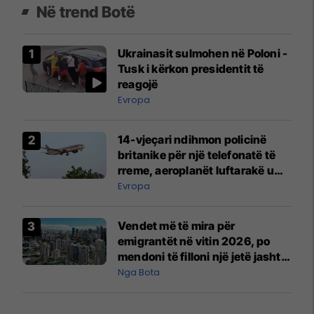
Në trend Botë
Ukrainasit sulmohen në Poloni -
Tusk i kërkon presidentit të
reagojë
Evropa
14-vjeçari ndihmon policinë
britanike për një telefonatë të
rreme, aeroplanët luftarakë u
ngritën në ajër për të
Evropa
interceptuar fluturaken e Qatar
Airways që po shkonte drejt
Vendet më të mira për
Mançesterit
emigrantët në vitin 2026, po
mendoni të filloni një jetë jashtë
vendit?
Nga Bota