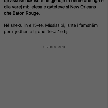
që askush nuk ishte në gjendje ta bënte dhe nga e
cila varej mbijetesa e qyteteve si New Orleans
dhe Baton Rouge.
Në shekullin e 15-të, Mississipi, ishte i famshëm
për rrjedhën e tij dhe 'tekat' e tij.