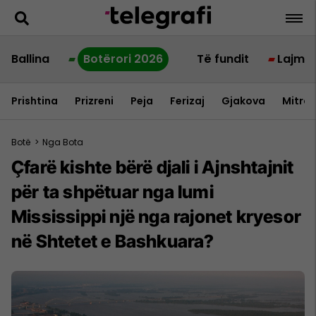
Ballina
Botërori 2026
Të fundit
Lajme
Prishtina
Prizreni
Peja
Ferizaj
Gjakova
Mitrov
Botë
>
Nga Bota
Çfarë kishte bërë djali i Ajnshtajnit
për ta shpëtuar nga lumi
Mississippi një nga rajonet kryesor
në Shtetet e Bashkuara?