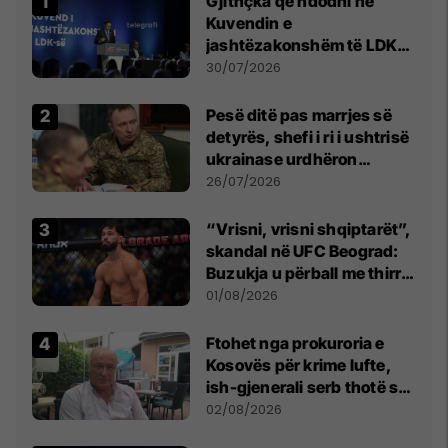
Gjithçka që ndodhi në
Kuvendin e
jashtëzakonshëm të LDK-
së
30/07/2026
Pesë ditë pas marrjes së
detyrës, shefi i ri i ushtrisë
ukrainase urdhëron
kontroll të madh
26/07/2026
“Vrisni, vrisni shqiptarët”,
skandal në UFC Beograd:
Buzukja u përball me thirrje
anti-shqiptare nga
01/08/2026
tribunat
Ftohet nga prokuroria e
Kosovës për krime lufte,
ish-gjenerali serb thotë se
dikush e tradhtoi në
02/08/2026
Beograd