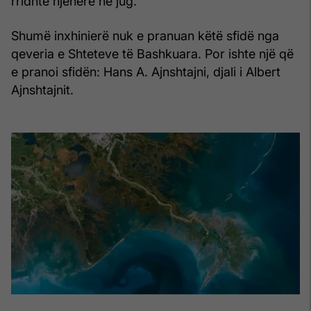
rridhte njëherë në jug.
Shumë inxhinierë nuk e pranuan këtë sfidë nga
qeveria e Shteteve të Bashkuara. Por ishte një që
e pranoi sfidën: Hans A. Ajnshtajni, djali i Albert
Ajnshtajnit.