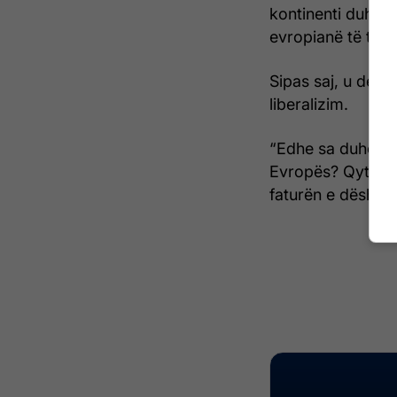
kontinenti duhet 
evropianë të tjer
Sipas saj, u desh 
liberalizim.
“Edhe sa duhet t
Evropës? Qytetar
faturën e dështim