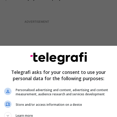
Telegrafi asks for your consent to use your
personal data for the following purposes:
Personalised advertising and content, advertising and content
measurement, audience research and services development
Store and/or access information on a device
ë vendoset nesër në Sheshin “Nënë Tereza”, në orën
ujtojë EVROPËS, se ne evropianët e vjetër të këtij
Learn more