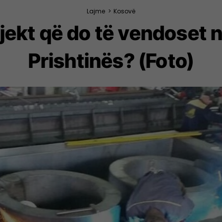
Lajme
>
Kosovë
jekt që do të vendoset 
Prishtinës? (Foto)