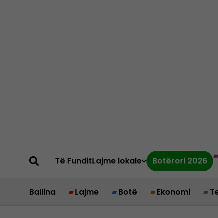
Të Fundit
Lajme lokale
Botërori 2026
Ballina
Lajme
Botë
Ekonomi
T