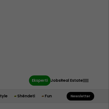
Eksperti
Jobs
Real Estate
style
Shëndeti
Fun
Newsletter