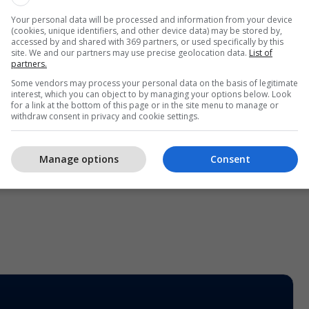
të trajtohemi të barabartë, njësoj si 500 milionë
Your personal data will be processed and information from your device
ë”, ka shkruar Xharra.
(cookies, unique identifiers, and other device data) may be stored by,
accessed by and shared with 369 partners, or used specifically by this
site. We and our partners may use precise geolocation data.
List of
të presim 17 vjet për një përgjigje pozitive për
partners.
Some vendors may process your personal data on the basis of legitimate
interest, which you can object to by managing your options below. Look
for a link at the bottom of this page or in the site menu to manage or
ë presim që të integrohemi në familjen e madhe të
withdraw consent in privacy and cookie settings.
ët e Kosovës nuk e kanë me borxh ta paguajnë
eve!”, ka shkruar ajo në Facebook. /Telegrafi/
Manage options
Consent