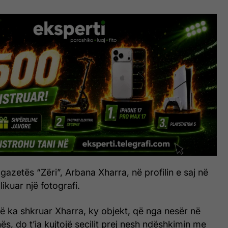
gazetës “Zëri”, Arbana Xharra, në profilin e saj në
kuar një fotografi.
ë ka shkruar Xharra, ky objekt, që nga nesër në
ës, do t’ia kujtojë secilit prej nesh ndëshkimin me