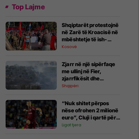
Top Lajme
Shqiptarët protestojnë
në Zarë të Kroacisë në
mbështetje të ish-
krerëve të UÇK-së -
Kosovë
kërkojnë drejtësi në
Hagë
Zjarr në një sipërfaqe
me ullinj në Fier,
zjarrfikësit dhe
banorët në aksion për
Shqipëri
shuarjen e flakëve
“Nuk shitet përpos
nëse ofrohen 2 milionë
euro”, Cluji i qartë për
Meriton Korenicën
Ligat tjera