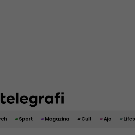
ech
Sport
Magazina
Cult
Ajo
Life