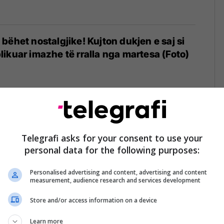
bëhet nostalgjike! Kujton dukjen e saj si
ikuar imazhe të rralla nga martesa (Foto)
 jetë Arbana Xharra: "Do ta mbushim
a"
Telegrafi asks for your consent to use your
personal data for the following purposes:
Personalised advertising and content, advertising and content
measurement, audience research and services development
Store and/or access information on a device
 këshilltare e kryeparlamentarit Kadri
Learn more