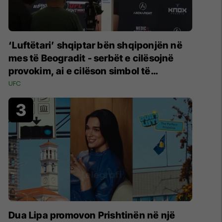
‘Luftëtari’ shqiptar bën shqiponjën në
mes të Beogradit - serbët e cilësojnë
provokim, ai e cilëson simbol të
identitetit
UFC
Dua Lipa promovon Prishtinën në një