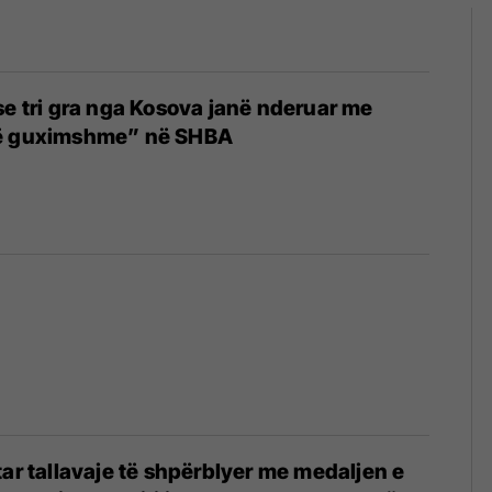
se tri gra nga Kosova janë nderuar me
të guximshme” në SHBA
0
tar tallavaje të shpërblyer me medaljen e