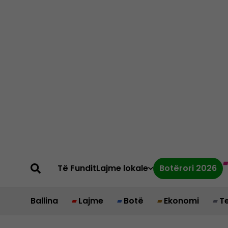
Të Fundit
Lajme lokale
Botërori 2026
Ballina
Lajme
Botë
Ekonomi
T