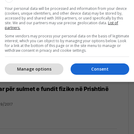
Your personal data will be processed and information from your device
(cookies, unique identifiers, and other device data) may be stored by,
accessed by and shared with 369 partners, or used specifically by this
site. We and our partners may use precise geolocation data.
List of
partners.
Some vendors may process your personal data on the basis of legitimate
interest, which you can object to by managing your options below. Look
for a link at the bottom of this page or in the site menu to manage or
withdraw consent in privacy and cookie settings.
Manage options
Consent
ar për sulmet e fundit fizike në Prishtinë
9/2017