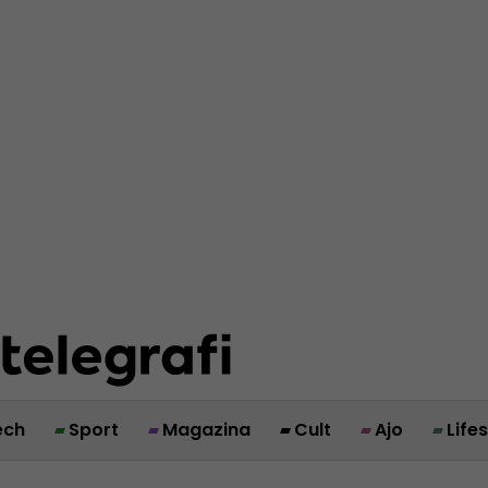
ech
Sport
Magazina
Cult
Ajo
Life