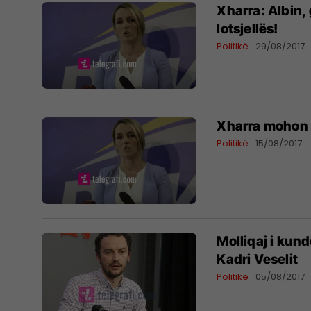
Xharra: Albin,
lotsjellës!
Politikë
29/08/2017
Xharra mohon k
Politikë
15/08/2017
Molliqaj i kund
Kadri Veselit
Politikë
05/08/2017