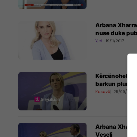
Arbana Xharra 
nuse duke publ
Yjet
19/11/2017
Kërcënohet me
barkun plumb
Kosovë
25/09/2017
Arbana Xharra,
Veseli