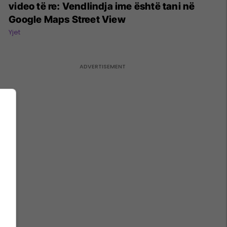
video të re: Vendlindja ime është tani në
Google Maps Street View
Yjet