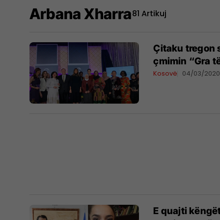
Arbana Xharra
81 Artikuj
Çitaku tregon 
çmimin “Gra 
Kosovë
04/03/202
E quajti këngë