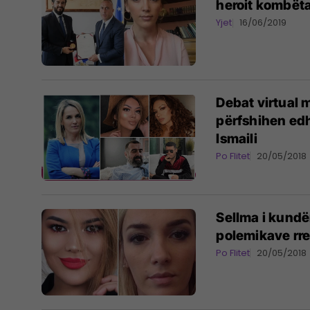
heroit kombëta
Yjet
16/06/2019
Debat virtual 
përfshihen edhe
Ismaili
Po Flitet
20/05/2018
Sellma i kundë
polemikave rre
Po Flitet
20/05/2018