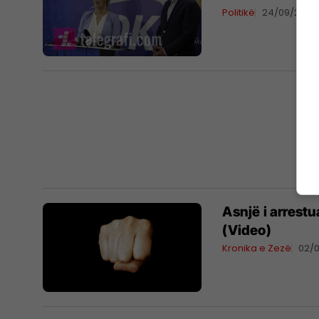
Politikë
24/09/2017
Asnjë i arrestu
(Video)
Kronika e Zezë
02/0