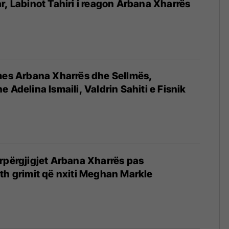
r, Labinot Tahiri i reagon Arbana Xharrës
mes Arbana Xharrës dhe Sellmës,
 Adelina Ismaili, Valdrin Sahiti e Fisnik
rpërgjigjet Arbana Xharrës pas
th grimit që nxiti Meghan Markle